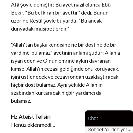
Atâ şöyle demiştir: Bu ayet nazil olunca Ebû
Bekir, “Bu bel kıran bir ayettir” dedi. Bunun
üzerine Resûl şöyle buyurdu: “Bu ancak
dünyadaki musibetlerdir.”
“Allah’tan başka kendisine ne bir dost ne de bir
yardımcı bulamaz” ayetinin anlamı şudur: Allah’a
isyan eden ve O’nun emrine aykırı davranan
kimse, Allah’ın cezası geldiğinde onu koruyacak,
işini üstlenecek ve cezayı ondan uzaklaştıracak
hiçbir dost bulamaz. Aynı şekilde Allah’ın
azabından kurtaracak hiçbir yardımcı da
bulamaz.
Hz.Ateist Tefsiri
Chat
Henüz eklenmedi…
Sohbet Yükleniyor...