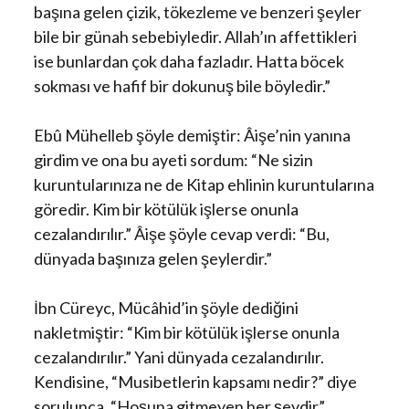
başına gelen çizik, tökezleme ve benzeri şeyler
bile bir günah sebebiyledir. Allah’ın affettikleri
ise bunlardan çok daha fazladır. Hatta böcek
sokması ve hafif bir dokunuş bile böyledir.”
Ebû Mühelleb şöyle demiştir: Âişe’nin yanına
girdim ve ona bu ayeti sordum: “Ne sizin
kuruntularınıza ne de Kitap ehlinin kuruntularına
göredir. Kim bir kötülük işlerse onunla
cezalandırılır.” Âişe şöyle cevap verdi: “Bu,
dünyada başınıza gelen şeylerdir.”
İbn Cüreyc, Mücâhid’in şöyle dediğini
nakletmiştir: “Kim bir kötülük işlerse onunla
cezalandırılır.” Yani dünyada cezalandırılır.
Kendisine, “Musibetlerin kapsamı nedir?” diye
sorulunca, “Hoşuna gitmeyen her şeydir”