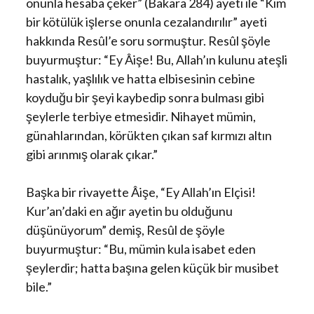
onunla hesaba çeker” (Bakara 284) ayeti ile “Kim
bir kötülük işlerse onunla cezalandırılır” ayeti
hakkında Resûl’e soru sormuştur. Resûl şöyle
buyurmuştur: “Ey Âişe! Bu, Allah’ın kulunu ateşli
hastalık, yaşlılık ve hatta elbisesinin cebine
koyduğu bir şeyi kaybedip sonra bulması gibi
şeylerle terbiye etmesidir. Nihayet mümin,
günahlarından, körükten çıkan saf kırmızı altın
gibi arınmış olarak çıkar.”
Başka bir rivayette Âişe, “Ey Allah’ın Elçisi!
Kur’an’daki en ağır ayetin bu olduğunu
düşünüyorum” demiş, Resûl de şöyle
buyurmuştur: “Bu, mümin kula isabet eden
şeylerdir; hatta başına gelen küçük bir musibet
bile.”