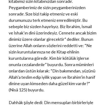
kitabımız sizin kitabınızdan sonradır.
Peygamberimiz de sizin peygamberinizden
sonradır. Size bizi takip etmeniz ve eski
durumunuzu terk etmeniz emredilmiştir. Bu
sebeple biz sizden hayırlıyız. Biz İbrahim, İsmail
ve İshak’ın dini üzerindeyiz. Cennete ancak bizim
dinimiz üzere olanlar girecektir” dediler. Bunun
üzerine Allah onların sözlerini reddetti ve: “Ne
sizin kuruntularınıza ne de Kitap ehlinin
kuruntularına göredir. Kim bir kötülük işlerse
onunla cezalandırılır” buyurdu. Sonra müminleri
onlardan üstün kılarak: “Din bakımından, yüzünü
Allah’a teslim edip iyilik yapan ve İbrahim’in hanif
dinine uyan kimseden daha güzel kim vardır?”
(Nisâ 125) buyurdu.
Dahhâk şöyle dedi: Din mensupları birbirleriyle