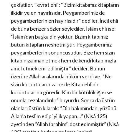
çekiştiler. Tevrat ehli: “Bizim kitabımız kitapların
ilkidir ve en hayırlısıdır. Peygamberimiz de
peygamberlerin en hayırlısıdır” dediler. İncil ehli
de buna benzer sözler söylediler. İslâm ehli ise:
“İslâm’dan başka din yoktur. Bizim kitabımız
bütün kitapları neshetmiştir. Peygamberimiz
peygamberlerin sonuncusudur. Bize hem sizin
kitabınıza iman etmek hem de kendi kitabımızla
amel etmek emredilmiştir” dediler. Bunun
üzerine Allah aralarında hüküm verdi ve: “Ne
sizin kuruntularınıza ne de Kitap ehlinin
kuruntularına göredir. Kim bir kötülük işlerse
onunla cezalandırılır” buyurdu. Sonra da üstün
olanları üstün kılarak: “Din bakımından, yüzünü
Allah’a teslim edip iyilik yapan…” (Nisâ 125)
ayetinden “Allah İbrahim’i dost edinmiştir” (Nisâ