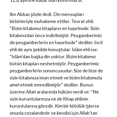
125) ayetine kadar olan kısmı indirdi.
İbn Abbas şöyle dedi: Din mensupları
birbirleriyle muhakeme ettiler. Tevrat ehli:
“Bizim kitabımız kitapların en hayırlısıdır. Sizin
kitabınızdan önce indirilmiştir. Peygamberimiz
de peygamberlerin en hayırlısıdır” dediler. İncil
ehli de aynı şekilde konuştular. İslâm ehli ise:
“İslâm’dan başka din yoktur. Bizim kitabımız
bütün kitapları neshetmiştir. Peygamberimiz
peygamberlerin sonuncusudur. Size de bize de
sizin kitabınıza iman etmek ve bizim kitabımızla
amel etmek emredilmiştir” dediler. Bunun
üzerine Allah aralarında hüküm verdi ve: “Ne
sizin kuruntularınıza ne de Kitap ehlinin
kuruntularına göredir. Kim bir kötülük işlerse
onunla cezalandırılır ve kendisi için Allah’tan