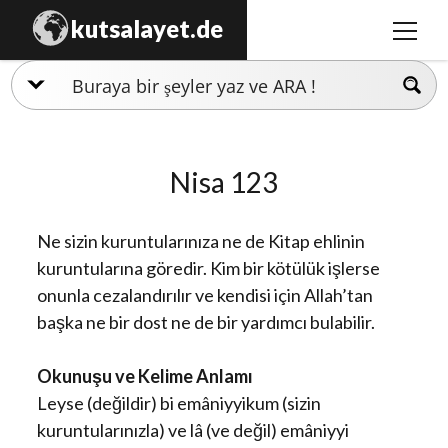
kutsalayet.de
menüy
aç
İslamiyet
Hristiyanlık
Nisa 123
Musevilik
Zerdüştlük
Ne sizin kuruntularınıza ne de Kitap ehlinin
Ezidilik
kuruntularına göredir. Kim bir kötülük işlerse
onunla cezalandırılır ve kendisi için Allah’tan
Hinduizm
başka ne bir dost ne de bir yardımcı bulabilir.
Okunuşu ve Kelime Anlamı
Leyse (değildir) bi emâniyyikum (sizin
kuruntularınızla) ve lâ (ve değil) emâniyyi