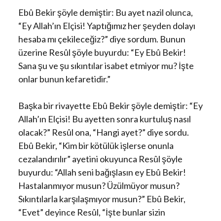
Ebû Bekir şöyle demiştir: Bu ayet nazil olunca,
“Ey Allah’ın Elçisi! Yaptığımız her şeyden dolayı
hesaba mı çekileceğiz?” diye sordum. Bunun
üzerine Resûl şöyle buyurdu: “Ey Ebû Bekir!
Sana şu ve şu sıkıntılar isabet etmiyor mu? İşte
onlar bunun kefaretidir.”
Başka bir rivayette Ebû Bekir şöyle demiştir: “Ey
Allah’ın Elçisi! Bu ayetten sonra kurtuluş nasıl
olacak?” Resûl ona, “Hangi ayet?” diye sordu.
Ebû Bekir, “Kim bir kötülük işlerse onunla
cezalandırılır” ayetini okuyunca Resûl şöyle
buyurdu: “Allah seni bağışlasın ey Ebû Bekir!
Hastalanmıyor musun? Üzülmüyor musun?
Sıkıntılarla karşılaşmıyor musun?” Ebû Bekir,
“Evet” deyince Resûl, “İşte bunlar sizin