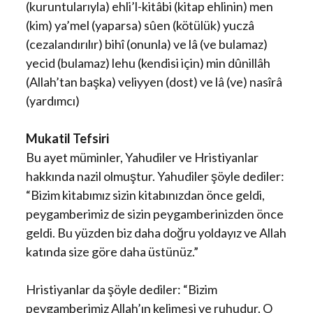
(kuruntularıyla) ehli’l-kitâbi (kitap ehlinin) men
(kim) ya’mel (yaparsa) sûen (kötülük) yuczâ
(cezalandırılır) bihî (onunla) ve lâ (ve bulamaz)
yecid (bulamaz) lehu (kendisi için) min dûnillâh
(Allah’tan başka) veliyyen (dost) ve lâ (ve) nasîrâ
(yardımcı)
Mukatil Tefsiri
Bu ayet müminler, Yahudiler ve Hristiyanlar
hakkında nazil olmuştur. Yahudiler şöyle dediler:
“Bizim kitabımız sizin kitabınızdan önce geldi,
peygamberimiz de sizin peygamberinizden önce
geldi. Bu yüzden biz daha doğru yoldayız ve Allah
katında size göre daha üstünüz.”
Hristiyanlar da şöyle dediler: “Bizim
peygamberimiz Allah’ın kelimesi ve ruhudur. O