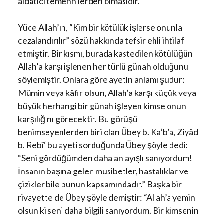
aldatıcı temennilerden olmasıdır.
Yüce Allah’ın, “Kim bir kötülük işlerse onunla
cezalandırılır” sözü hakkında tefsir ehli ihtilaf
etmiştir. Bir kısmı, burada kastedilen kötülüğün
Allah’a karşı işlenen her türlü günah olduğunu
söylemiştir. Onlara göre ayetin anlamı şudur:
Mümin veya kâfir olsun, Allah’a karşı küçük veya
büyük herhangi bir günah işleyen kimse onun
karşılığını görecektir. Bu görüşü
benimseyenlerden biri olan Übey b. Ka‘b’a, Ziyâd
b. Rebî‘ bu ayeti sorduğunda Übey şöyle dedi:
“Seni gördüğümden daha anlayışlı sanıyordum!
İnsanın başına gelen musibetler, hastalıklar ve
çizikler bile bunun kapsamındadır.” Başka bir
rivayette de Übey şöyle demiştir: “Allah’a yemin
olsun ki seni daha bilgili sanıyordum. Bir kimsenin