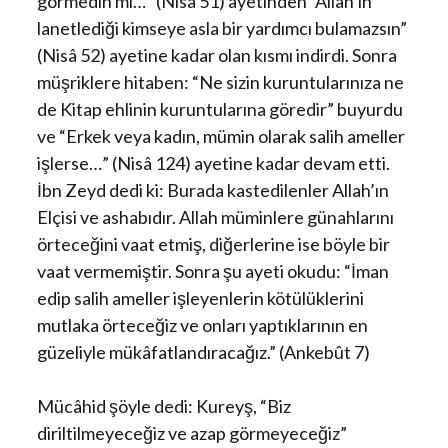
görmedin mi…” (Nisâ 51) ayetinden “Allah’ın
lanetlediği kimseye asla bir yardımcı bulamazsın”
(Nisâ 52) ayetine kadar olan kısmı indirdi. Sonra
müşriklere hitaben: “Ne sizin kuruntularınıza ne
de Kitap ehlinin kuruntularına göredir” buyurdu
ve “Erkek veya kadın, mümin olarak salih ameller
işlerse…” (Nisâ 124) ayetine kadar devam etti.
İbn Zeyd dedi ki: Burada kastedilenler Allah’ın
Elçisi ve ashabıdır. Allah müminlere günahlarını
örteceğini vaat etmiş, diğerlerine ise böyle bir
vaat vermemiştir. Sonra şu ayeti okudu: “İman
edip salih ameller işleyenlerin kötülüklerini
mutlaka örteceğiz ve onları yaptıklarının en
güzeliyle mükâfatlandıracağız.” (Ankebût 7)
Mücâhid şöyle dedi: Kureyş, “Biz
diriltilmeyeceğiz ve azap görmeyeceğiz”