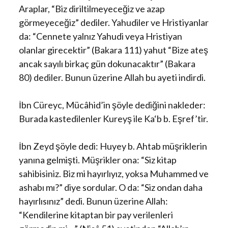
Araplar, “Biz diriltilmeyeceğiz ve azap
görmeyeceğiz” dediler. Yahudiler ve Hristiyanlar
da: “Cennete yalnız Yahudi veya Hristiyan
olanlar girecektir” (Bakara 111) yahut “Bize ateş
ancak sayılı birkaç gün dokunacaktır” (Bakara
80) dediler. Bunun üzerine Allah bu ayeti indirdi.
İbn Cüreyc, Mücâhid’in şöyle dediğini nakleder:
Burada kastedilenler Kureyş ile Ka‘b b. Eşref’tir.
İbn Zeyd şöyle dedi: Huyey b. Ahtab müşriklerin
yanına gelmişti. Müşrikler ona: “Siz kitap
sahibisiniz. Biz mi hayırlıyız, yoksa Muhammed ve
ashabı mı?” diye sordular. O da: “Siz ondan daha
hayırlısınız” dedi. Bunun üzerine Allah:
“Kendilerine kitaptan bir pay verilenleri