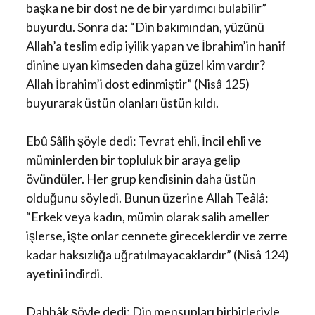
başka ne bir dost ne de bir yardımcı bulabilir”
buyurdu. Sonra da: “Din bakımından, yüzünü
Allah’a teslim edip iyilik yapan ve İbrahim’in hanif
dinine uyan kimseden daha güzel kim vardır?
Allah İbrahim’i dost edinmiştir” (Nisâ 125)
buyurarak üstün olanları üstün kıldı.
Ebû Sâlih şöyle dedi: Tevrat ehli, İncil ehli ve
müminlerden bir topluluk bir araya gelip
övündüler. Her grup kendisinin daha üstün
olduğunu söyledi. Bunun üzerine Allah Teâlâ:
“Erkek veya kadın, mümin olarak salih ameller
işlerse, işte onlar cennete gireceklerdir ve zerre
kadar haksızlığa uğratılmayacaklardır” (Nisâ 124)
ayetini indirdi.
Dahhâk şöyle dedi: Din mensupları birbirleriyle