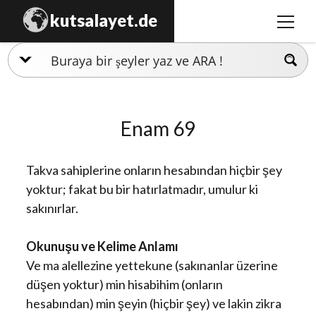
kutsalayet.de
menüy
aç
İslamiyet
Hristiyanlık
Enam 69
Musevilik
Zerdüştlük
Takva sahiplerine onların hesabından hiçbir şey
Ezidilik
yoktur; fakat bu bir hatırlatmadır, umulur ki
sakınırlar.
Hinduizm
Okunuşu ve Kelime Anlamı
Ve ma alellezine yettekune (sakınanlar üzerine
düşen yoktur) min hisabihim (onların
hesabından) min şeyin (hiçbir şey) ve lakin zikra