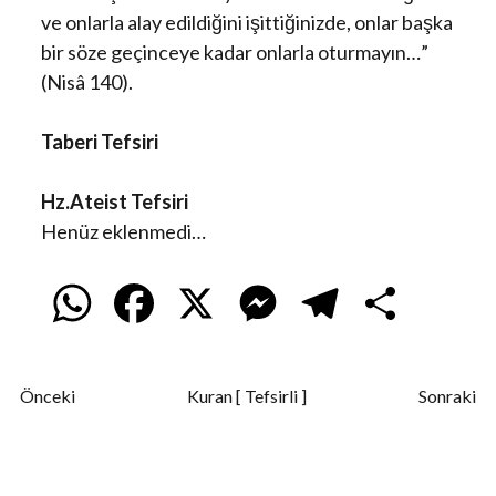
ve onlarla alay edildiğini işittiğinizde, onlar başka
bir söze geçinceye kadar onlarla oturmayın…”
(Nisâ 140).
Taberi Tefsiri
Hz.Ateist Tefsiri
Henüz eklenmedi…
W
F
X
M
T
S
h
a
e
e
h
Önceki
Kuran [ Tefsirli ]
Sonraki
a
c
s
l
a
t
e
s
e
r