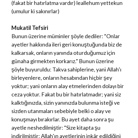
(fakat bir hatırlatma vardır) leallehum yettekun
(umulur ki sakınırlar)
Mukatil Tefsiri
Bunun üzerine müminler şöyle dediler: “Onlar
ayetler hakkında ileri geri konuştuğunda biz de
kalkarsak, onların yanında oturduğumuz için
günaha girmekten korkarız.” Bunun üzerine
şöyle buyuruldu: Takva sahiplerine, yani Allah’ı
birleyenlere, onların hesabından hiçbir şey
yoktur; yani onların alay etmelerinden dolayı bir
ceza yoktur. Fakat bu bir hatırlatmadır; yani siz
kalktığınızda, sizin yanınızda bulunma isteği ve
sizden utanmaları sebebiyle belki o alay ve
konuşmayı bırakırlar. Bu ayet daha sonra şu
ayetle neshedilmiştir: “Size kitapta şu
indirilmiştir: Allah’ın ayetlerinin inkâr edildiğini