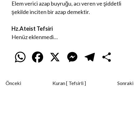
Elem verici azap buyruğu, acı veren ve şiddetli
şekilde inciten bir azap demektir.
Hz.Ateist Tefsiri
Henüz eklenmedi…
W
F
X
M
T
S
h
a
e
e
h
Önceki
Kuran [ Tefsirli ]
Sonraki
a
c
s
l
a
t
e
s
e
r
s
b
e
g
e
A
o
n
r