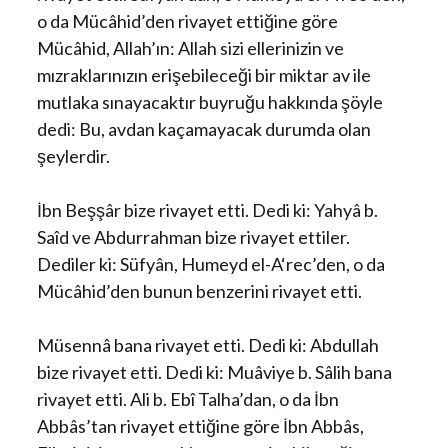
o da Mücâhid’den rivayet ettiğine göre
Mücâhid, Allah’ın: Allah sizi ellerinizin ve
mızraklarınızın erişebileceği bir miktar av ile
mutlaka sınayacaktır buyruğu hakkında şöyle
dedi: Bu, avdan kaçamayacak durumda olan
şeylerdir.
İbn Beşşâr bize rivayet etti. Dedi ki: Yahyâ b.
Saîd ve Abdurrahman bize rivayet ettiler.
Dediler ki: Süfyân, Humeyd el-A‘rec’den, o da
Mücâhid’den bunun benzerini rivayet etti.
Müsennâ bana rivayet etti. Dedi ki: Abdullah
bize rivayet etti. Dedi ki: Muâviye b. Sâlih bana
rivayet etti. Ali b. Ebî Talha’dan, o da İbn
Abbâs’tan rivayet ettiğine göre İbn Abbâs,