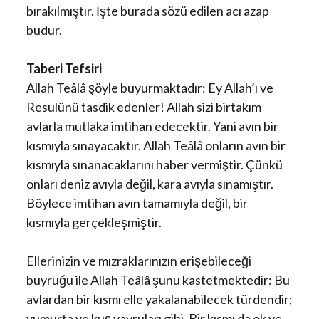
bırakılmıştır. İşte burada sözü edilen acı azap
budur.
Taberi Tefsiri
Allah Teâlâ şöyle buyurmaktadır: Ey Allah’ı ve
Resulünü tasdik edenler! Allah sizi birtakım
avlarla mutlaka imtihan edecektir. Yani avın bir
kısmıyla sınayacaktır. Allah Teâlâ onların avın bir
kısmıyla sınanacaklarını haber vermiştir. Çünkü
onları deniz avıyla değil, kara avıyla sınamıştır.
Böylece imtihan avın tamamıyla değil, bir
kısmıyla gerçekleşmiştir.
Ellerinizin ve mızraklarınızın erişebileceği
buyruğu ile Allah Teâlâ şunu kastetmektedir: Bu
avlardan bir kısmı elle yakalanabilecek türdendir;
yumurta ve kuş yavruları gibi. Bir kısmı da ok ve