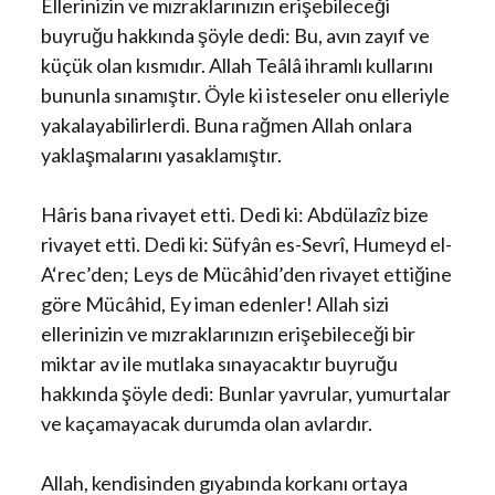
Ellerinizin ve mızraklarınızın erişebileceği
buyruğu hakkında şöyle dedi: Bu, avın zayıf ve
küçük olan kısmıdır. Allah Teâlâ ihramlı kullarını
bununla sınamıştır. Öyle ki isteseler onu elleriyle
yakalayabilirlerdi. Buna rağmen Allah onlara
yaklaşmalarını yasaklamıştır.
Hâris bana rivayet etti. Dedi ki: Abdülazîz bize
rivayet etti. Dedi ki: Süfyân es-Sevrî, Humeyd el-
A‘rec’den; Leys de Mücâhid’den rivayet ettiğine
göre Mücâhid, Ey iman edenler! Allah sizi
ellerinizin ve mızraklarınızın erişebileceği bir
miktar av ile mutlaka sınayacaktır buyruğu
hakkında şöyle dedi: Bunlar yavrular, yumurtalar
ve kaçamayacak durumda olan avlardır.
Allah, kendisinden gıyabında korkanı ortaya