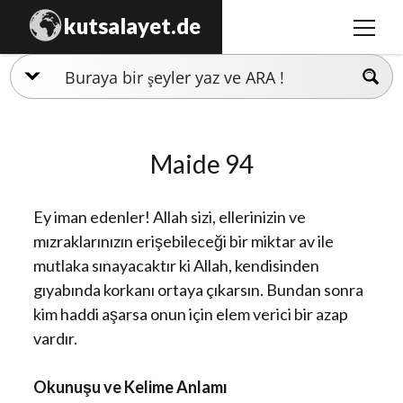
kutsalayet.de
menüy
aç
İslamiyet
Hristiyanlık
Maide 94
Musevilik
Zerdüştlük
Ey iman edenler! Allah sizi, ellerinizin ve
Ezidilik
mızraklarınızın erişebileceği bir miktar av ile
mutlaka sınayacaktır ki Allah, kendisinden
Hinduizm
gıyabında korkanı ortaya çıkarsın. Bundan sonra
kim haddi aşarsa onun için elem verici bir azap
vardır.
Okunuşu ve Kelime Anlamı