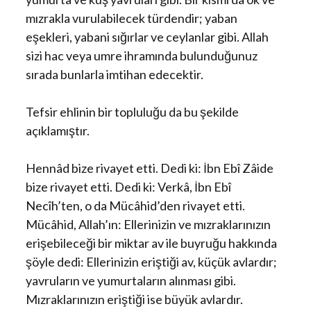
mızrakla vurulabilecek türdendir; yaban
eşekleri, yabani sığırlar ve ceylanlar gibi. Allah
sizi hac veya umre ihramında bulunduğunuz
sırada bunlarla imtihan edecektir.
Tefsir ehlinin bir topluluğu da bu şekilde
açıklamıştır.
Hennâd bize rivayet etti. Dedi ki: İbn Ebî Zâide
bize rivayet etti. Dedi ki: Verkâ, İbn Ebî
Necîh’ten, o da Mücâhid’den rivayet etti.
Mücâhid, Allah’ın: Ellerinizin ve mızraklarınızın
erişebileceği bir miktar av ile buyruğu hakkında
şöyle dedi: Ellerinizin eriştiği av, küçük avlardır;
yavruların ve yumurtaların alınması gibi.
Mızraklarınızın eriştiği ise büyük avlardır.