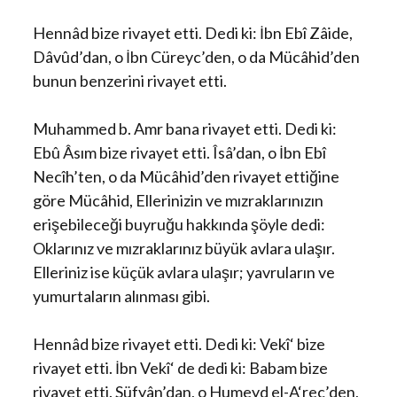
Hennâd bize rivayet etti. Dedi ki: İbn Ebî Zâide,
Dâvûd’dan, o İbn Cüreyc’den, o da Mücâhid’den
bunun benzerini rivayet etti.
Muhammed b. Amr bana rivayet etti. Dedi ki:
Ebû Âsım bize rivayet etti. Îsâ’dan, o İbn Ebî
Necîh’ten, o da Mücâhid’den rivayet ettiğine
göre Mücâhid, Ellerinizin ve mızraklarınızın
erişebileceği buyruğu hakkında şöyle dedi:
Oklarınız ve mızraklarınız büyük avlara ulaşır.
Elleriniz ise küçük avlara ulaşır; yavruların ve
yumurtaların alınması gibi.
Hennâd bize rivayet etti. Dedi ki: Vekî‘ bize
rivayet etti. İbn Vekî‘ de dedi ki: Babam bize
rivayet etti. Süfyân’dan, o Humeyd el-A‘rec’den,