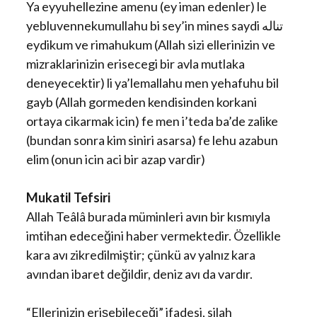
Ya eyyuhellezine amenu (ey iman edenler) le
yebluvennekumullahu bi sey’in mines saydi تناله
eydikum ve rimahukum (Allah sizi ellerinizin ve
mizraklarinizin erisecegi bir avla mutlaka
deneyecektir) li ya’lemallahu men yehafuhu bil
gayb (Allah gormeden kendisinden korkani
ortaya cikarmak icin) fe men i’teda ba’de zalike
(bundan sonra kim siniri asarsa) fe lehu azabun
elim (onun icin aci bir azap vardir)
Mukatil Tefsiri
Allah Teâlâ burada müminleri avın bir kısmıyla
imtihan edeceğini haber vermektedir. Özellikle
kara avı zikredilmiştir; çünkü av yalnız kara
avından ibaret değildir, deniz avı da vardır.
“Ellerinizin erişebileceği” ifadesi, silah