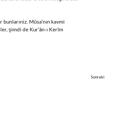
r bunlarıniz. Mûsa’nın kavmi
ler, şimdi de Kur’ân-ı Kerîm
Sonraki