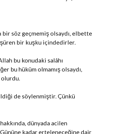
n bir söz geçmemiş olsaydı, elbette
üren bir kuşku içindedirler.
Allah bu konudaki salâhı
Eğer bu hüküm olmamış olsaydı,
 olurdu.
ldiği de söylenmiştir. Çünkü
 hakkında, dünyada acilen
 Gününe kadar erteleneceğine dair