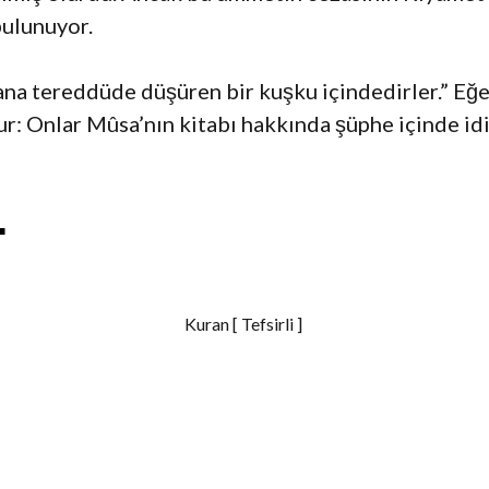
bulunuyor.
a tereddüde düşüren bir kuşku içindedirler.” Eğe
ur: Onlar Mûsa’nın kitabı hakkında şüphe içinde idi
S
h
Kuran [ Tefsirli ]
a
r
e