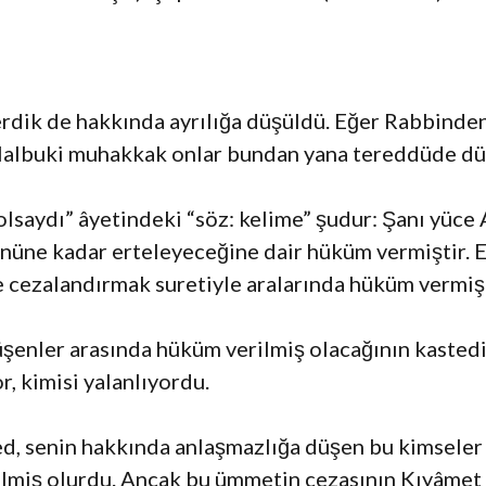
erdik de hakkında ayrılığa düşüldü. Eğer Rabbinde
Halbuki muhakkak onlar bundan yana tereddüde düş
saydı” âyetindeki “söz: kelime” şudur: Şanı yüce 
ününe kadar erteleyeceğine dair hüküm vermiştir. 
e cezalandırmak suretiyle aralarında hüküm vermiş
üşenler arasında hüküm verilmiş olacağının kastedi
r, kimisi yalanlıyordu.
d, senin hakkında anlaşmazlığa düşen bu kimseler
ilmiş olurdu. Ancak bu ümmetin cezasının Kıyâmet