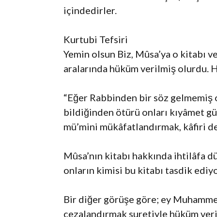
içindedirler.
Kurtubi Tefsiri
Yemin olsun Biz, Mûsa’ya o kitabı v
aralarında hüküm verilmiş olurdu. 
“Eğer Rabbinden bir söz gelmemiş ol
bildiğinden ötürü onları kıyâmet g
mü’mini mükâfatlandırmak, kâfiri d
Mûsa’nın kitabı hakkında ihtilâfa d
onların kimisi bu kitabı tasdik ediyo
Bir diğer görüşe göre; ey Muhamme
cezalandırmak suretiyle hüküm ver