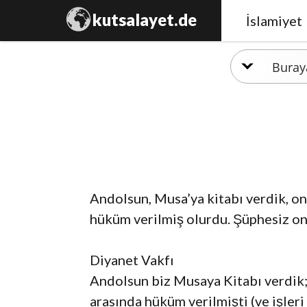
kutsalayet.de
İslamiyet
Andolsun, Musa’ya kitabı verdik, on
hüküm verilmiş olurdu. Şüphesiz onl
Diyanet Vakfı
Andolsun biz Musaya Kitabı verdik; 
arasında hüküm verilmişti (ve işleri