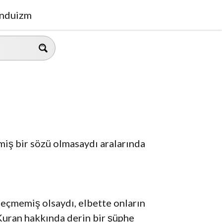
nduizm
miş bir sözü olmasaydı aralarında
geçmemiş olsaydı, elbette onların
e Kuran hakkında derin bir şüphe