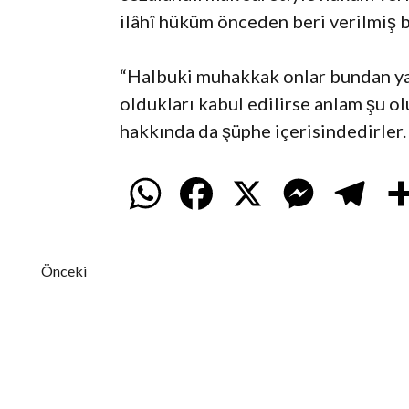
ilâhî hüküm önceden beri verilmiş 
“Halbuki muhakkak onlar bundan yan
oldukları kabul edilirse anlam şu ol
hakkında da şüphe içerisindedirler.
W
F
X
M
T
h
a
e
e
Önceki
a
c
s
l
t
e
s
e
s
b
e
g