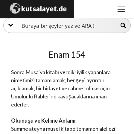
kutsalayet.de
menüy
aç
İslamiyet
Hristiyanlık
Enam 154
Musevilik
Zerdüştlük
Sonra Musa’ya kitabı verdik; iyilik yapanlara
Ezidilik
nimetimizi tamamlamak, her şeyi ayrıntılı
açıklamak, bir hidayet ve rahmet olması için.
Hinduizm
Umulur ki Rablerine kavuşacaklarına iman
ederler.
Okunuşu ve Kelime Anlamı
Summe ateyna musel kitabe temamen alellezî