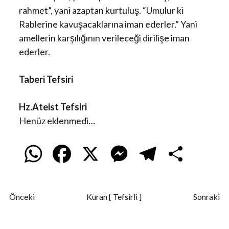
rahmet”, yani azaptan kurtuluş. “Umulur ki
Rablerine kavuşacaklarına iman ederler.” Yani
amellerin karşılığının verileceği dirilişe iman
ederler.
Taberi Tefsiri
Hz.Ateist Tefsiri
Henüz eklenmedi…
W
F
X
M
T
S
h
a
e
e
h
Önceki
Kuran [ Tefsirli ]
Sonraki
a
c
s
l
a
t
e
s
e
r