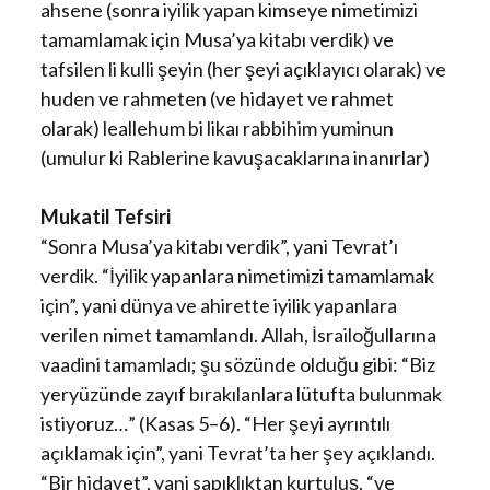
ahsene (sonra iyilik yapan kimseye nimetimizi
tamamlamak için Musa’ya kitabı verdik) ve
tafsilen li kulli şeyin (her şeyi açıklayıcı olarak) ve
huden ve rahmeten (ve hidayet ve rahmet
olarak) leallehum bi likaı rabbihim yuminun
(umulur ki Rablerine kavuşacaklarına inanırlar)
Mukatil Tefsiri
“Sonra Musa’ya kitabı verdik”, yani Tevrat’ı
verdik. “İyilik yapanlara nimetimizi tamamlamak
için”, yani dünya ve ahirette iyilik yapanlara
verilen nimet tamamlandı. Allah, İsrailoğullarına
vaadini tamamladı; şu sözünde olduğu gibi: “Biz
yeryüzünde zayıf bırakılanlara lütufta bulunmak
istiyoruz…” (Kasas 5–6). “Her şeyi ayrıntılı
açıklamak için”, yani Tevrat’ta her şey açıklandı.
“Bir hidayet”, yani sapıklıktan kurtuluş, “ve