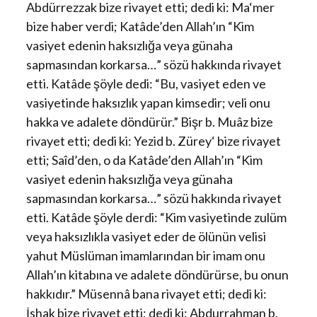
Abdürrezzak bize rivayet etti; dedi ki: Ma‘mer
bize haber verdi; Katâde’den Allah’ın “Kim
vasiyet edenin haksızlığa veya günaha
sapmasından korkarsa…” sözü hakkında rivayet
etti. Katâde şöyle dedi: “Bu, vasiyet eden ve
vasiyetinde haksızlık yapan kimsedir; veli onu
hakka ve adalete döndürür.” Bişr b. Muâz bize
rivayet etti; dedi ki: Yezid b. Zürey‘ bize rivayet
etti; Saîd’den, o da Katâde’den Allah’ın “Kim
vasiyet edenin haksızlığa veya günaha
sapmasından korkarsa…” sözü hakkında rivayet
etti. Katâde şöyle derdi: “Kim vasiyetinde zulüm
veya haksızlıkla vasiyet eder de ölünün velisi
yahut Müslüman imamlarından bir imam onu
Allah’ın kitabına ve adalete döndürürse, bu onun
hakkıdır.” Müsennâ bana rivayet etti; dedi ki:
İshak bize rivayet etti; dedi ki: Abdurrahman b.