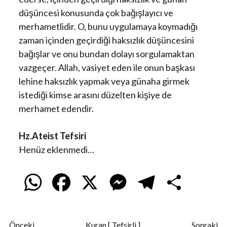
düşüncesi konusunda çok bağışlayıcı ve
merhametlidir. O, bunu uygulamaya koymadığı
zaman içinden geçirdiği haksızlık düşüncesini
bağışlar ve onu bundan dolayı sorgulamaktan
vazgeçer. Allah, vasiyet eden ile onun başkası
lehine haksızlık yapmak veya günaha girmek
istediği kimse arasını düzelten kişiye de
merhamet edendir.
Hz.Ateist Tefsiri
Henüz eklenmedi…
W
F
X
M
T
S
h
a
e
e
h
Önceki
Kuran [ Tefsirli ]
Sonraki