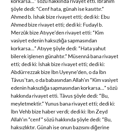
korkarsa…” sözü hakkında rivayet etti. İbrahim
şöyle dedi: “Cenf hata, günah ise kasıttır.”
Ahmed b. İshak bize rivayet etti; dedi ki: Ebu
Ahmed bize rivayet etti; dedi ki: Fudayl b.
Merzûk bize Atıyye’den rivayet etti: “Kim
vasiyet edenin haksızlığa sapmasından
korkarsa…” Atıyye şöyle dedi: “Hata yahut
bilerek işlenen günahtır.” Müsennâ bana rivayet
etti; dedi ki: İshak bize rivayet etti; dedi ki:
Abdürrezzak bize İbn Uyeyne’den, o da İbn
Tâvus’tan, o da babasından Allah’ın “Kim vasiyet
edenin haksızlığa sapmasından korkarsa…” sözü
hakkında rivayet etti. Tâvus şöyle dedi: “Bu,
meyletmektir.” Yunus bana rivayet etti; dedi ki:
İbn Vehb bize haber verdi; dedi ki: İbn Zeyd
Allah’ın “cenf” sözü hakkında şöyle dedi: “Bu,
haksızlıktır. Günah ise onun bazısını diğerine