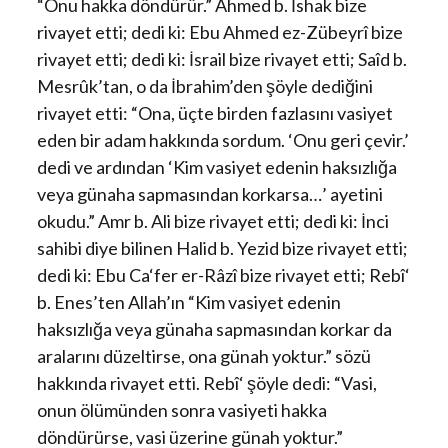
“Onu hakka döndürür.” Ahmed b. İshak bize
rivayet etti; dedi ki: Ebu Ahmed ez-Zübeyrî bize
rivayet etti; dedi ki: İsrail bize rivayet etti; Saîd b.
Mesrûk’tan, o da İbrahim’den şöyle dediğini
rivayet etti: “Ona, üçte birden fazlasını vasiyet
eden bir adam hakkında sordum. ‘Onu geri çevir.’
dedi ve ardından ‘Kim vasiyet edenin haksızlığa
veya günaha sapmasından korkarsa…’ ayetini
okudu.” Amr b. Ali bize rivayet etti; dedi ki: İnci
sahibi diye bilinen Halid b. Yezid bize rivayet etti;
dedi ki: Ebu Ca‘fer er-Râzî bize rivayet etti; Rebî‘
b. Enes’ten Allah’ın “Kim vasiyet edenin
haksızlığa veya günaha sapmasından korkar da
aralarını düzeltirse, ona günah yoktur.” sözü
hakkında rivayet etti. Rebî‘ şöyle dedi: “Vasi,
onun ölümünden sonra vasiyeti hakka
döndürürse, vasi üzerine günah yoktur.”