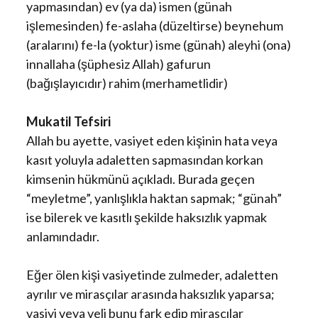
yapmasından) ev (ya da) ismen (günah
işlemesinden) fe-aslaha (düzeltirse) beynehum
(aralarını) fe-la (yoktur) isme (günah) aleyhi (ona)
innallaha (şüphesiz Allah) gafurun
(bağışlayıcıdır) rahim (merhametlidir)
Mukatil Tefsiri
Allah bu ayette, vasiyet eden kişinin hata veya
kasıt yoluyla adaletten sapmasından korkan
kimsenin hükmünü açıkladı. Burada geçen
“meyletme”, yanlışlıkla haktan sapmak; “günah”
ise bilerek ve kasıtlı şekilde haksızlık yapmak
anlamındadır.
Eğer ölen kişi vasiyetinde zulmeder, adaletten
ayrılır ve mirasçılar arasında haksızlık yaparsa;
vasiyi veya veli bunu fark edip mirasçılar