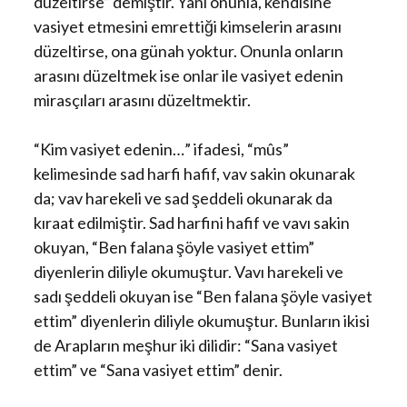
düzeltirse” demiştir. Yani onunla, kendisine
vasiyet etmesini emrettiği kimselerin arasını
düzeltirse, ona günah yoktur. Onunla onların
arasını düzeltmek ise onlar ile vasiyet edenin
mirasçıları arasını düzeltmektir.
“Kim vasiyet edenin…” ifadesi, “mûs”
kelimesinde sad harfi hafif, vav sakin okunarak
da; vav harekeli ve sad şeddeli okunarak da
kıraat edilmiştir. Sad harfini hafif ve vavı sakin
okuyan, “Ben falana şöyle vasiyet ettim”
diyenlerin diliyle okumuştur. Vavı harekeli ve
sadı şeddeli okuyan ise “Ben falana şöyle vasiyet
ettim” diyenlerin diliyle okumuştur. Bunların ikisi
de Arapların meşhur iki dilidir: “Sana vasiyet
ettim” ve “Sana vasiyet ettim” denir.