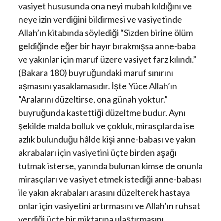
vasiyet hususunda ona neyi mubah kıldığını ve
neye izin verdiğini bildirmesi ve vasiyetinde
Allah’ın kitabında söylediği “Sizden birine ölüm
geldiğinde eğer bir hayır bırakmışsa anne-baba
ve yakınlar için maruf üzere vasiyet farz kılındı.”
(Bakara 180) buyruğundaki maruf sınırını
aşmasını yasaklamasıdır. İşte Yüce Allah’ın
“Aralarını düzeltirse, ona günah yoktur.”
buyruğunda kastettiği düzeltme budur. Aynı
şekilde malda bolluk ve çokluk, mirasçılarda ise
azlık bulunduğu hâlde kişi anne-babası ve yakın
akrabaları için vasiyetini üçte birden aşağı
tutmak isterse, yanında bulunan kimse de onunla
mirasçıları ve vasiyet etmek istediği anne-babası
ile yakın akrabaları arasını düzelterek hastaya
onlar için vasiyetini artırmasını ve Allah’ın ruhsat
verdiği üçte bir miktarına ulaştırmasını