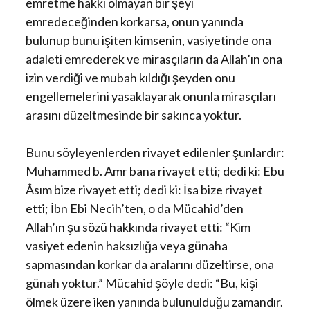
emretme hakkı olmayan bir şeyi
emredeceğinden korkarsa, onun yanında
bulunup bunu işiten kimsenin, vasiyetinde ona
adaleti emrederek ve mirasçıların da Allah’ın ona
izin verdiği ve mubah kıldığı şeyden onu
engellemelerini yasaklayarak onunla mirasçıları
arasını düzeltmesinde bir sakınca yoktur.
Bunu söyleyenlerden rivayet edilenler şunlardır:
Muhammed b. Amr bana rivayet etti; dedi ki: Ebu
Âsım bize rivayet etti; dedi ki: İsa bize rivayet
etti; İbn Ebi Necih’ten, o da Mücahid’den
Allah’ın şu sözü hakkında rivayet etti: “Kim
vasiyet edenin haksızlığa veya günaha
sapmasından korkar da aralarını düzeltirse, ona
günah yoktur.” Mücahid şöyle dedi: “Bu, kişi
ölmek üzere iken yanında bulunulduğu zamandır.