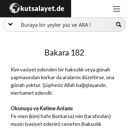
kutsalayet.de
menüy
aç
İslamiyet
Hristiyanlık
Bakara 182
Musevilik
Zerdüştlük
Kim vasiyet edenden bir haksızlık veya günah
Ezidilik
yapmasından korkar da aralarını düzeltirse, ona
günah yoktur. Şüphesiz Allah bağışlayandır,
Hinduizm
merhamet edendir.
Okunuşu ve Kelime Anlamı
Fe-men (kim) hafe (korkarsa) min (tarafından)
musin (vasiyet edenin) cenefen (haksızlık