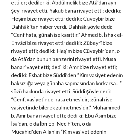
ettiler; dediler ki: Abdülmelik bize Atâ’dan aynı
şeyi rivayet etti. Yakub bana rivayet etti; dedi ki:
Heşim bize rivayet etti; dedi ki: Cüveybir bize
Dahhâk’tan haber verdi. Dahhâk şöyle dedi:
“Cenf hata, günah ise kasıttır.” Ahmed b. İshak el-
Ehvâzî bize rivayet etti; dedi ki: Zübeyrî bize
rivayet etti; dedi ki: Heşim bize Cüveybir’den, o
da Atâ’dan bunun benzerini rivayet etti. Musa
bana rivayet etti; dedi ki: Amr bize rivayet etti;
dedi ki: Esbat bize Süddî’den “Kim vasiyet edenin
haksızlığa veya günaha sapmasından korkarsa…”
sözü hakkında rivayet etti. Süddî şöyle dedi:
“Cenf, vasiyetinde hata etmesidir; günah ise
vasiyetinde bilerek zulmetmesidir.” Muhammed
b. Amr bana rivayet etti; dedi ki: Ebu Âsım bize
İsa’dan, o da İbn Ebi Necih’ten, o da
Mücahid’den Allah’ın “Kim vasiyet edenin