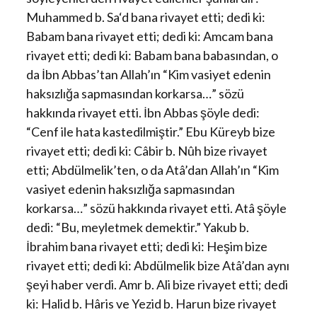
Muhammed b. Sa‘d bana rivayet etti; dedi ki:
Babam bana rivayet etti; dedi ki: Amcam bana
rivayet etti; dedi ki: Babam bana babasından, o
da İbn Abbas’tan Allah’ın “Kim vasiyet edenin
haksızlığa sapmasından korkarsa…” sözü
hakkında rivayet etti. İbn Abbas şöyle dedi:
“Cenf ile hata kastedilmiştir.” Ebu Küreyb bize
rivayet etti; dedi ki: Câbir b. Nûh bize rivayet
etti; Abdülmelik’ten, o da Atâ’dan Allah’ın “Kim
vasiyet edenin haksızlığa sapmasından
korkarsa…” sözü hakkında rivayet etti. Atâ şöyle
dedi: “Bu, meyletmek demektir.” Yakub b.
İbrahim bana rivayet etti; dedi ki: Heşim bize
rivayet etti; dedi ki: Abdülmelik bize Atâ’dan aynı
şeyi haber verdi. Amr b. Ali bize rivayet etti; dedi
ki: Halid b. Hâris ve Yezid b. Harun bize rivayet