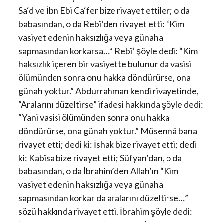
Sa‘d ve İbn Ebi Ca‘fer bize rivayet ettiler; o da
babasından, o da Rebî‘den rivayet etti: “Kim
vasiyet edenin haksızlığa veya günaha
sapmasından korkarsa…” Rebî‘ şöyle dedi: “Kim
haksızlık içeren bir vasiyette bulunur da vasisi
ölümünden sonra onu hakka döndürürse, ona
günah yoktur.” Abdurrahman kendi rivayetinde,
“Aralarını düzeltirse” ifadesi hakkında şöyle dedi:
“Yani vasisi ölümünden sonra onu hakka
döndürürse, ona günah yoktur.” Müsennâ bana
rivayet etti; dedi ki: İshak bize rivayet etti; dedi
ki: Kabîsa bize rivayet etti; Süfyan’dan, o da
babasından, o da İbrahim’den Allah’ın “Kim
vasiyet edenin haksızlığa veya günaha
sapmasından korkar da aralarını düzeltirse…”
sözü hakkında rivayet etti. İbrahim şöyle dedi: