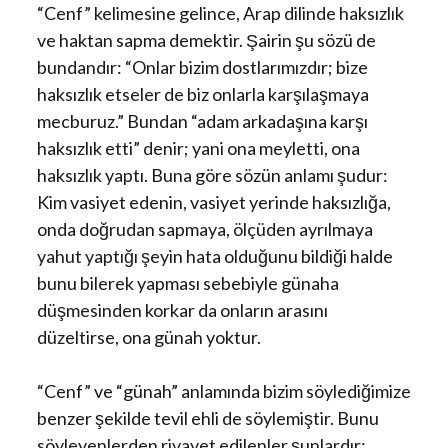
“Cenf” kelimesine gelince, Arap dilinde haksızlık
ve haktan sapma demektir. Şairin şu sözü de
bundandır: “Onlar bizim dostlarımızdır; bize
haksızlık etseler de biz onlarla karşılaşmaya
mecburuz.” Bundan “adam arkadaşına karşı
haksızlık etti” denir; yani ona meyletti, ona
haksızlık yaptı. Buna göre sözün anlamı şudur:
Kim vasiyet edenin, vasiyet yerinde haksızlığa,
onda doğrudan sapmaya, ölçüden ayrılmaya
yahut yaptığı şeyin hata olduğunu bildiği halde
bunu bilerek yapması sebebiyle günaha
düşmesinden korkar da onların arasını
düzeltirse, ona günah yoktur.
“Cenf” ve “günah” anlamında bizim söylediğimize
benzer şekilde tevil ehli de söylemiştir. Bunu
söyleyenlerden rivayet edilenler şunlardır: