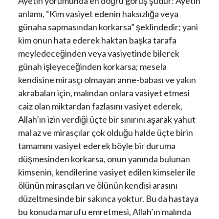
Ayetin yorumunda en doğru görüş şudur: Ayetin
anlamı, “Kim vasiyet edenin haksızlığa veya
günaha sapmasından korkarsa” şeklindedir; yani
kim onun hata ederek haktan başka tarafa
meyledeceğinden veya vasiyetinde bilerek
günah işleyeceğinden korkarsa; mesela
kendisine mirasçı olmayan anne-babası ve yakın
akrabaları için, malından onlara vasiyet etmesi
caiz olan miktardan fazlasını vasiyet ederek,
Allah’ın izin verdiği üçte bir sınırını aşarak yahut
mal az ve mirasçılar çok olduğu halde üçte birin
tamamını vasiyet ederek böyle bir duruma
düşmesinden korkarsa, onun yanında bulunan
kimsenin, kendilerine vasiyet edilen kimseler ile
ölünün mirasçıları ve ölünün kendisi arasını
düzeltmesinde bir sakınca yoktur. Bu da hastaya
bu konuda marufu emretmesi, Allah’ın malında