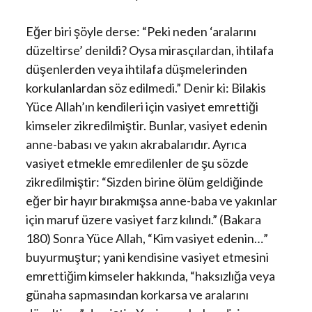
Eğer biri şöyle derse: “Peki neden ‘aralarını
düzeltirse’ denildi? Oysa mirasçılardan, ihtilafa
düşenlerden veya ihtilafa düşmelerinden
korkulanlardan söz edilmedi.” Denir ki: Bilakis
Yüce Allah’ın kendileri için vasiyet emrettiği
kimseler zikredilmiştir. Bunlar, vasiyet edenin
anne-babası ve yakın akrabalarıdır. Ayrıca
vasiyet etmekle emredilenler de şu sözde
zikredilmiştir: “Sizden birine ölüm geldiğinde
eğer bir hayır bırakmışsa anne-baba ve yakınlar
için maruf üzere vasiyet farz kılındı.” (Bakara
180) Sonra Yüce Allah, “Kim vasiyet edenin…”
buyurmuştur; yani kendisine vasiyet etmesini
emrettiğim kimseler hakkında, “haksızlığa veya
günaha sapmasından korkarsa ve aralarını