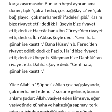
karşı kayırmasıdır. Bunların hepsi aynı anlama
döner; tıpkı ‘çok affedici, çok bağışlayıcı’ ve ‘çok
bağışlayıcı, çok merhametli’ ifadeleri gibi.” Kasım
bize rivayet etti; dedi ki: Hüseyin bize rivayet
etti; dedi ki: Haccâc bana İbn Cüreyc’den rivayet
etti; dedi ki: İbn Abbas şöyle dedi: “Cenf hata,
günah ise kasıttır.” Bana Hüseyin b. Ferec’den
rivayet edildi; dedi ki: Fazl b. Halid bize rivayet
etti; dedi ki: Ubeyd b. Süleyman bize Dahhâk’tan
rivayet etti. Dahhâk şöyle dedi: “Cenf hata,
günah ise kasıttır.”
Yüce Allah’ın “Şüphesiz Allah çok bağışlayandır,
çok merhamet edendir.” sözüne gelince, bunun
anlamı şudur: Allah, vasiyet eden kimseye, eğer
vasiyetinde günaha ve haksızlığa sapmayı terk
ederse, içinden geçirdiği haksızlık ve günah