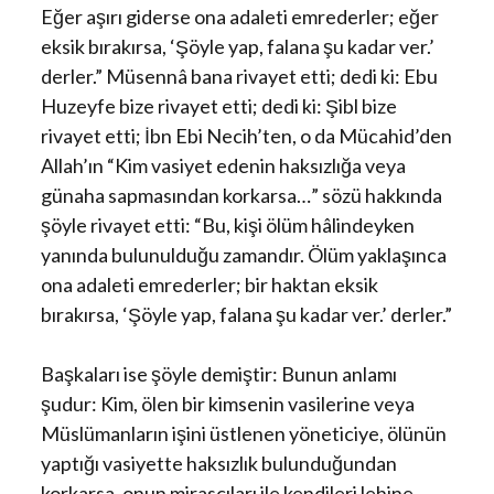
Eğer aşırı giderse ona adaleti emrederler; eğer
eksik bırakırsa, ‘Şöyle yap, falana şu kadar ver.’
derler.” Müsennâ bana rivayet etti; dedi ki: Ebu
Huzeyfe bize rivayet etti; dedi ki: Şibl bize
rivayet etti; İbn Ebi Necih’ten, o da Mücahid’den
Allah’ın “Kim vasiyet edenin haksızlığa veya
günaha sapmasından korkarsa…” sözü hakkında
şöyle rivayet etti: “Bu, kişi ölüm hâlindeyken
yanında bulunulduğu zamandır. Ölüm yaklaşınca
ona adaleti emrederler; bir haktan eksik
bırakırsa, ‘Şöyle yap, falana şu kadar ver.’ derler.”
Başkaları ise şöyle demiştir: Bunun anlamı
şudur: Kim, ölen bir kimsenin vasilerine veya
Müslümanların işini üstlenen yöneticiye, ölünün
yaptığı vasiyette haksızlık bulunduğundan
korkarsa, onun mirasçıları ile kendileri lehine