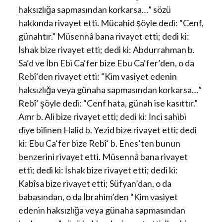
haksızlığa sapmasından korkarsa…” sözü
hakkında rivayet etti. Mücahid şöyle dedi: “Cenf,
günahtır.” Müsennâ bana rivayet etti; dedi ki:
İshak bize rivayet etti; dedi ki: Abdurrahman b.
Sa‘d ve İbn Ebi Ca‘fer bize Ebu Ca‘fer’den, o da
Rebî‘den rivayet etti: “Kim vasiyet edenin
haksızlığa veya günaha sapmasından korkarsa…”
Rebî‘ şöyle dedi: “Cenf hata, günah ise kasıttır.”
Amr b. Ali bize rivayet etti; dedi ki: İnci sahibi
diye bilinen Halid b. Yezid bize rivayet etti; dedi
ki: Ebu Ca‘fer bize Rebî‘ b. Enes’ten bunun
benzerini rivayet etti. Müsennâ bana rivayet
etti; dedi ki: İshak bize rivayet etti; dedi ki:
Kabîsa bize rivayet etti; Süfyan’dan, o da
babasından, o da İbrahim’den “Kim vasiyet
edenin haksızlığa veya günaha sapmasından