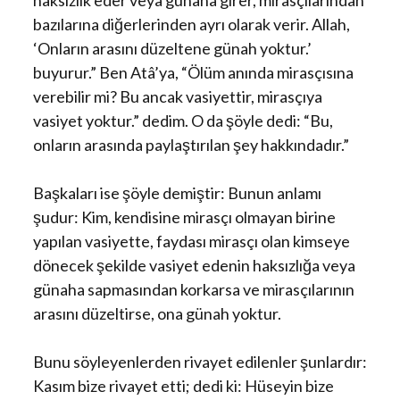
haksızlık eder veya günaha girer, mirasçılarından
bazılarına diğerlerinden ayrı olarak verir. Allah,
‘Onların arasını düzeltene günah yoktur.’
buyurur.” Ben Atâ’ya, “Ölüm anında mirasçısına
verebilir mi? Bu ancak vasiyettir, mirasçıya
vasiyet yoktur.” dedim. O da şöyle dedi: “Bu,
onların arasında paylaştırılan şey hakkındadır.”
Başkaları ise şöyle demiştir: Bunun anlamı
şudur: Kim, kendisine mirasçı olmayan birine
yapılan vasiyette, faydası mirasçı olan kimseye
dönecek şekilde vasiyet edenin haksızlığa veya
günaha sapmasından korkarsa ve mirasçılarının
arasını düzeltirse, ona günah yoktur.
Bunu söyleyenlerden rivayet edilenler şunlardır:
Kasım bize rivayet etti; dedi ki: Hüseyin bize