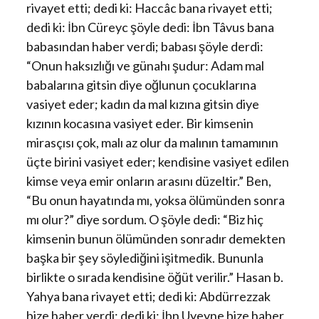
rivayet etti; dedi ki: Haccâc bana rivayet etti;
dedi ki: İbn Cüreyc şöyle dedi: İbn Tâvus bana
babasından haber verdi; babası şöyle derdi:
“Onun haksızlığı ve günahı şudur: Adam mal
babalarına gitsin diye oğlunun çocuklarına
vasiyet eder; kadın da mal kızına gitsin diye
kızının kocasına vasiyet eder. Bir kimsenin
mirasçısı çok, malı az olur da malının tamamının
üçte birini vasiyet eder; kendisine vasiyet edilen
kimse veya emir onların arasını düzeltir.” Ben,
“Bu onun hayatında mı, yoksa ölümünden sonra
mı olur?” diye sordum. O şöyle dedi: “Biz hiç
kimsenin bunun ölümünden sonradır demekten
başka bir şey söylediğini işitmedik. Bununla
birlikte o sırada kendisine öğüt verilir.” Hasan b.
Yahya bana rivayet etti; dedi ki: Abdürrezzak
bize haber verdi; dedi ki: İbn Uyeyne bize haber