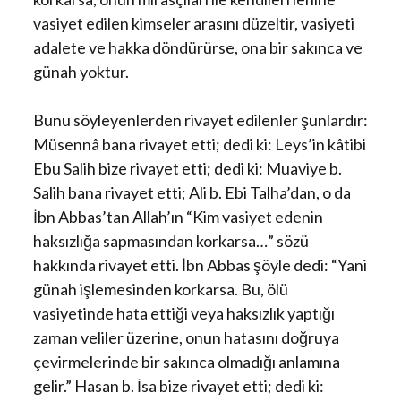
vasiyet edilen kimseler arasını düzeltir, vasiyeti
adalete ve hakka döndürürse, ona bir sakınca ve
günah yoktur.
Bunu söyleyenlerden rivayet edilenler şunlardır:
Müsennâ bana rivayet etti; dedi ki: Leys’in kâtibi
Ebu Salih bize rivayet etti; dedi ki: Muaviye b.
Salih bana rivayet etti; Ali b. Ebi Talha’dan, o da
İbn Abbas’tan Allah’ın “Kim vasiyet edenin
haksızlığa sapmasından korkarsa…” sözü
hakkında rivayet etti. İbn Abbas şöyle dedi: “Yani
günah işlemesinden korkarsa. Bu, ölü
vasiyetinde hata ettiği veya haksızlık yaptığı
zaman veliler üzerine, onun hatasını doğruya
çevirmelerinde bir sakınca olmadığı anlamına
gelir.” Hasan b. İsa bize rivayet etti; dedi ki: