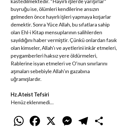
kastedilmektedir. “Hayırlı işlerde yarışırlar”
buyruğu ise, ölümleri kendilerine ansızın
gelmeden önce hayırlı işleri yapmaya koşarlar
demektir. Sonra Yüce Allah, bu sıfatlara sahip
olan Ehl-i Kitap mensuplarının salihlerden
sayıldığını haber vermiştir. Çünkü onlardan fasık
olan kimseler, Allah’ı ve ayetlerini inkâr etmeleri,
peygamberleri haksız yere öldürmeleri,
Rablerine isyan etmeleri ve O’nun sınırlarını
aşmaları sebebiyle Allah’ın gazabına
uğramışlardır.
Hz.Ateist Tefsiri
Henüz eklenmedi…
W
F
X
M
T
S