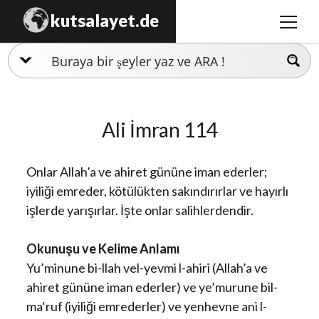
kutsalayet.de
m
e
n
İslamiyet
ü
y
Hristiyanlık
ü
Ali İmran 114
a
Musevilik
ç
Zerdüştlük
Onlar Allah’a ve ahiret gününe iman ederler;
Ezidilik
iyiliği emreder, kötülükten sakındırırlar ve hayırlı
işlerde yarışırlar. İşte onlar salihlerdendir.
Hinduizm
Okunuşu ve Kelime Anlamı
Yu’minune bi-llah vel-yevmi l-ahiri (Allah’a ve
ahiret gününe iman ederler) ve ye’murune bil-
ma‘ruf (iyiliği emrederler) ve yenhevne ani l-