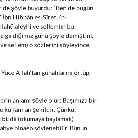
r de şöyle buyurdu: “Ben de bugün
” İbn Hibbân es-Sîretu’n-
llahü aleyhi ve sellem)ın bu
e girdiğimiz günü şöyle demiştim:
ve sellem) o sözlerini söyleyince,
 Yüce Allah’tan günahlarını örtüp,
erin anlamı şöyle olur: Başımıza bir
e kullanılan şekildir. Çünkü;
r ibtidâ (okumaya başlamak)
vahye binaen söylenebilir. Bunun