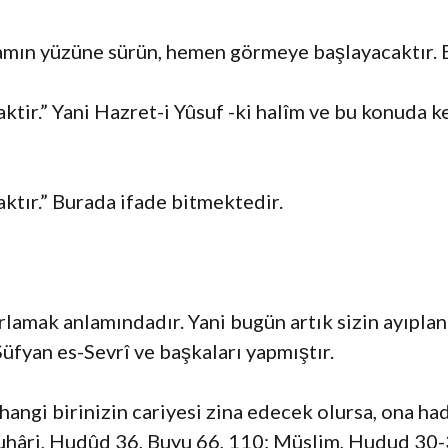
ın yüzüne sürün, hemen görmeye başlayacaktır. Büt
ktir.” Yani Hazret-i Yûsuf -ki halîm ve bu konuda 
ktır.” Burada ifade bitmektedir.
rlamak anlamındadır. Yani bugün artık sizin ayıpla
üfyan es-Sevrî ve başkaları yapmıştır.
angi birinizin cariyesi zina edecek olursa, ona ha
 Buhâri, Hudûd 36, Buyu 66, 110; Müslim, Hudud 3