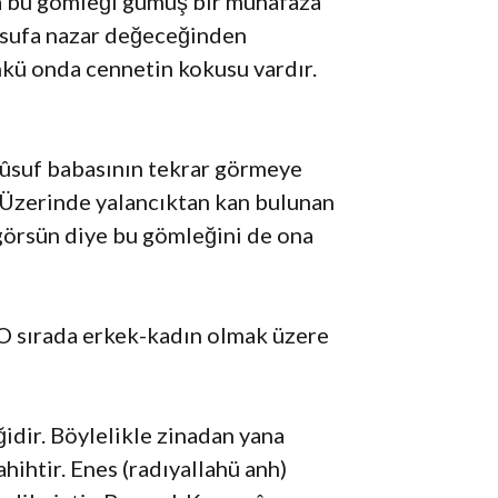
 da bu gömleği gümüş bir muhafaza
Yûsufa nazar değeceğinden
nkü onda cennetin kokusu vardır.
 Yûsuf babasının tekrar görmeye
: Üzerinde yalancıktan kan bulunan
görsün diye bu gömleğini de ona
: O sırada erkek-kadın olmak üzere
idir. Böylelikle zinadan yana
ihtir. Enes (radıyallahü anh)