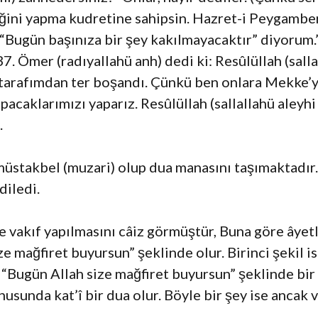
iğini yapma kudretine sahipsin. Hazret-i Peygambe
 “Bugün başınıza bir şey kakılmayacaktır” diyorum.
. Ömer (radıyallahü anh) dedi ki: Resûlüllah (salla
tarafımdan ter boşandı. Çünkü ben onlara Mekke’y
acaklarımızı yaparız. Resûlüllah (sallallahü aleyhi 
.
 müstakbel (muzari) olup dua manasını taşımaktadır.
iledi.
e vakıf yapılmasını câiz görmüştür, Buna göre âyetl
e mağfiret buyursun” şeklinde olur. Birinci şekil is
ıp “Bugün Allah size mağfiret buyursun” şeklinde bi
sunda kat’î bir dua olur. Böyle bir şey ise ancak 