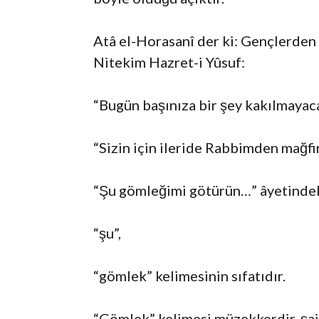
Atâ el-Horasanî der ki: Gençlerden 
Nitekim Hazret-i Yûsuf:
“Bugün başınıza bir şey kakılmayaca
“Sizin için ileride Rabbimden mağfir
“Şu gömleğimi götürün…” âyetinde
“şu”,
“gömlek” kelimesinin sıfatıdır.
“Gömlek” kelimesi müzekkerdir, şair