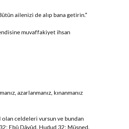
ün ailenizi de alıp bana getirin.”
kendisine muvaffakiyet ihsan
nmanız, azarlanmanız, kınanmanız
d olan celdeleri vursun ve bundan
0-32; Ebû Dâvûd, Hudud 32; Müsned,