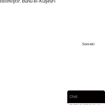
edilmiştir. Bunu el-Kuşeyrî
Sonraki
Chat