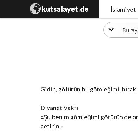
kutsalayet.de
İslamiyet
Gidin, götürün bu gömleğimi, bırakı
Diyanet Vakfı
«Şu benim gömleğimi götürün de onu
getirin.»