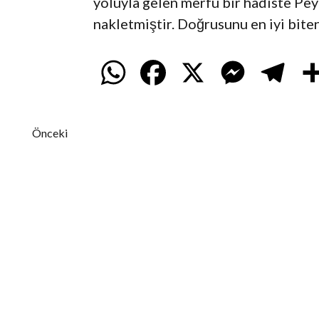
yoluyla gelen merfu bir hadiste Pey
nakletmiştir. Doğrusunu en iyi biten 
W
F
X
M
T
h
a
e
e
Önceki
a
c
s
l
t
e
s
e
s
b
e
g
A
o
n
r
p
o
g
a
p
k
e
m