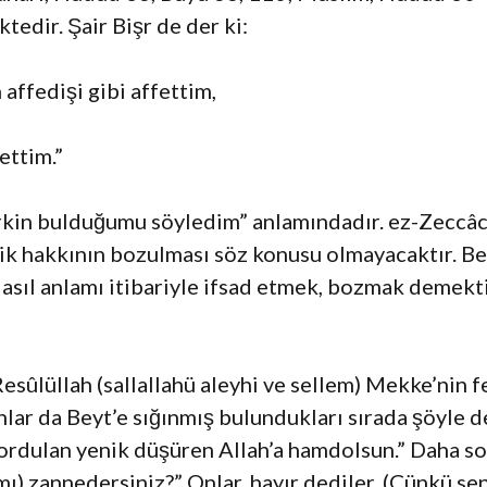
tedir. Şair Bişr de der ki:
affedişi gibi affettim,
ettim.”
çirkin bulduğumu söyledim” anlamındadır. ez-Zeccâc 
ik hakkının bozulması söz konusu olmayacaktır. B
 asıl anlamı itibariyle ifsad etmek, bozmak demekti
esûlüllah (sallallahü aleyhi ve sellem) Mekke’nin f
anlar da Beyt’e sığınmış bulundukları sırada şöyle 
ordulan yenik düşüren Allah’a hamdolsun.” Daha so
mı) zannedersiniz?” Onlar, hayır dediler. (Çünkü se