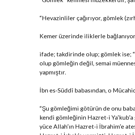
“Hevazinliler çağırıyor, gömlek (zırh
Kemer üzerinde iliklerle bağlanıyor
ifade; takdirinde olup; gömlek ise; “
olup gömleğin değil, semai müennes
yapmıştır.
İbn es-Süddî babasından, o Mücahid
“Şu gömleğimi götürün de onu babam
kendi gömleğinin Hazret-i Ya’kub’a 
yüce Allah’ın Hazret-i İbrahim’e at