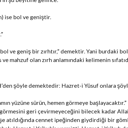
) ise bol ve geniştir.
.”
bol ve geniş bir zırhtır,” demektir. Yani burdaki bo
 ve mahzuf olan zırh anlamındaki kelimenin sıfatıd
’den şöyle demektedir: Hazret-i Yûsuf onlara şöyl
ın yüzüne sürün, hemen görmeye başlayacaktır.” (
görmesini geri çevirmeyeceğini bilecek kadar Allah’
eşe atıldığında cennet ipeğinden giydirdiği bir göm