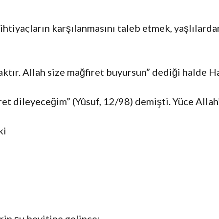
ihtiyaçların karşılanmasını taleb etmek, yaşlılard
ktır. Allah size mağfiret buyursun” dediği halde Ha
et dileyeceğim” (Yûsuf, 12/98) demişti. Yüce Allah’
ki
in şu beyitine gelince: