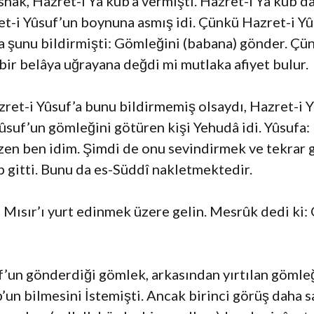
 İshak, Hazret-i Ya’kub’a vermişti. Hazret-i Ya’kub
ret-i Yûsuf’un boynuna asmış idi. Çünkü Hazret-i 
a şunu bildirmişti: Gömleğini (babana) gönder. Çü
bir belâya uğrayana değdi mi mutlaka afiyet bulur.
zret-i Yûsuf’a bunu bildirmemiş olsaydı, Hazret-i
ûsuf’un gömleğini götüren kişi Yehudâ idi. Yûsufa
en ben idim. Şimdi de onu sevindirmek ve tekrar 
 gitti. Bunu da es-Süddî nakletmektedir.
.” Mısır’ı yurt edinmek üzere gelin. Mesrûk dedi ki
f’un gönderdiği gömlek, arkasından yırtılan gömleğ
n bilmesini İstemişti. Ancak birinci görüş daha sah