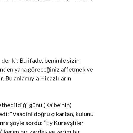
der ki: Bu ifade, benimle sizin
enden yana göreceğiniz affetmek ve
r. Bu anlamıyla Hicazlıların
ethedildiği günü (Ka’be’nin)
dedi: “Vaadini doğru çıkartan, kulunu
nra şöyle sordu: “Ey Kureyşliler
n) kerim bir kardeş ve kerim bir