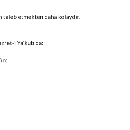
an taleb etmekten daha kolaydır.
zret-i Ya’kub da:
ın: