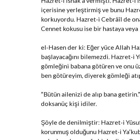
Hazret-i İshak’a vermişti. Hazret-i
içerisine yerleştirmiş ve bunu Haz
korkuyordu. Hazret-i Cebrâîl de on
Cennet kokusu ise bir hastaya veya 
el-Hasen der ki: Eğer yüce Allah Ha
başlayacağını bilemezdi. Hazret-i Y
gömleğini babana götüren ve onu üz
ben götüreyim, diyerek gömleği atıp
“Bütün ailenizi de alıp bana getirin
doksanüç kişi idiler.
Şöyle de denilmiştir: Hazret-i Yûsu
korunmuş olduğunu Hazret-i Ya’kub’u