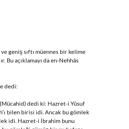
l ve geniş sıftı müennes bir kelime
ır. Bu açıklamayı da en-Nehhâs
e dedi:
Mücahid) dedi ki: Hazret-i Yûsuf
ı bilen birisi idi. Ancak bu gömlek
lek idi. Hazret-i İbrahim bunu