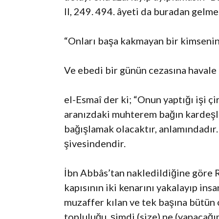
II, 249. 494. âyeti da buradan gelmek
“Onları başa kakmayan bir kimsenin 
Ve ebedi bir günün cezasına havale 
el-Esmaî der ki; “Onun yaptığı işi 
aranızdaki muhterem bağın kardeşl
bağışlamak olacaktır, anlamındadır.
şivesindendir.
İbn Abbâs’tan nakledildiğine göre R
kapısının iki kenarını yakalayıp ins
muzaffer kılan ve tek başına bütün 
topluluğu, şimdi (size) ne (yapacağı