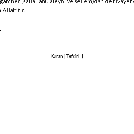
gamber (sallallahü aleyhi ve sellem)dan de rivâyet 
Allah’tır.
S
h
Kuran [ Tefsirli ]
a
r
e