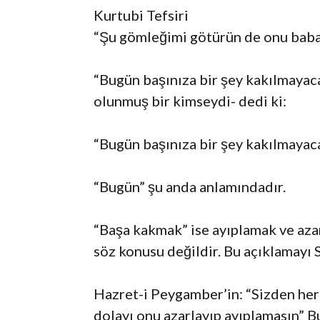
Kurtubi Tefsiri
“Şu gömleğimi götürün de onu babam
“Bugün başınıza bir şey kakılmayaca
olunmuş bir kimseydi- dedi ki:
“Bugün başınıza bir şey kakılmayaca
“Bugün” şu anda anlamındadır.
“Başa kakmak” ise ayıplamak ve aza
söz konusu değildir. Bu açıklamayı S
Hazret-i Peygamber’in: “Sizden herh
dolayı onu azarlayıp ayıplamasın”