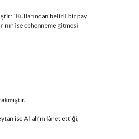
tir: “Kullarından belirli bir pay
larının ise cehenneme gitmesi
rakmıştır.
tan ise Allah’ın lânet ettiği,