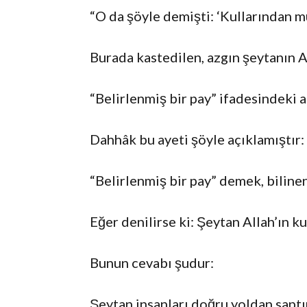
“O da şöyle demişti: ‘Kullarından m
Burada kastedilen, azgın şeytanın A
“Belirlenmiş bir pay” ifadesindeki an
Dahhâk bu ayeti şöyle açıklamıştır:
“Belirlenmiş bir pay” demek, biline
Eğer denilirse ki: Şeytan Allah’ın ku
Bunun cevabı şudur:
Şeytan insanları doğru yoldan saptır