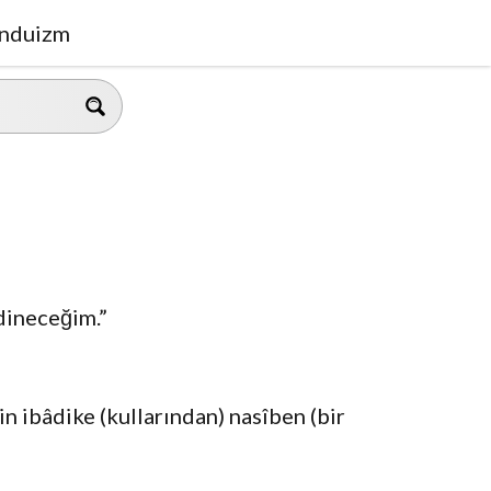
nduizm
dineceğim.”
in ibâdike (kullarından) nasîben (bir