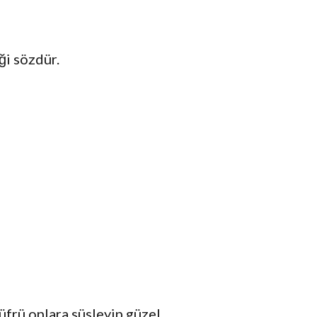
ği sözdür.
küfrü onlara süsleyip güzel