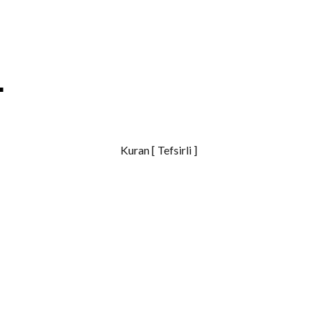
S
h
Kuran [ Tefsirli ]
a
r
e