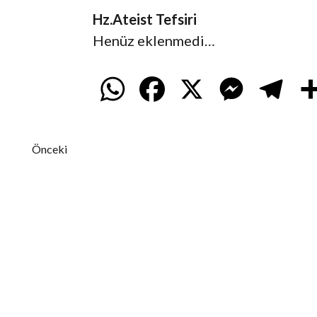
Hz.Ateist Tefsiri
Henüz eklenmedi…
W
F
X
M
T
h
a
e
e
Önceki
a
c
s
l
t
e
s
e
s
b
e
g
A
o
n
r
p
o
g
a