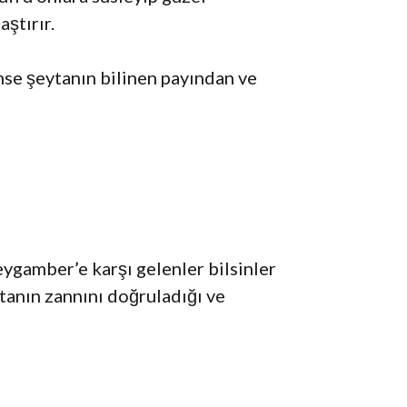
ştırır.
mse şeytanın bilinen payından ve
eygamber’e karşı gelenler bilsinler
eytanın zannını doğruladığı ve