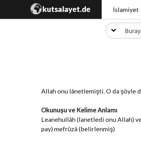
kutsalayet.de
İslamiyet
Allah onu lânetlemişti. O da şöyle 
Okunuşu ve Kelime Anlamı
Leanehullâh (lanetledi onu Allah) ve
pay) mefrûzâ (belirlenmiş)