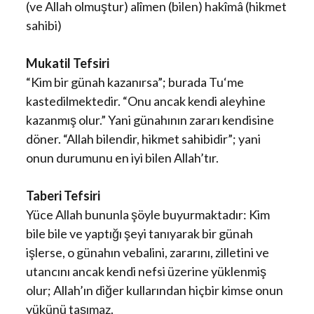
(ve Allah olmuştur) alîmen (bilen) hakîmâ (hikmet
sahibi)
Mukatil Tefsiri
“Kim bir günah kazanırsa”; burada Tu‘me
kastedilmektedir. “Onu ancak kendi aleyhine
kazanmış olur.” Yani günahının zararı kendisine
döner. “Allah bilendir, hikmet sahibidir”; yani
onun durumunu en iyi bilen Allah’tır.
Taberi Tefsiri
Yüce Allah bununla şöyle buyurmaktadır: Kim
bile bile ve yaptığı şeyi tanıyarak bir günah
işlerse, o günahın vebalini, zararını, zilletini ve
utancını ancak kendi nefsi üzerine yüklenmiş
olur; Allah’ın diğer kullarından hiçbir kimse onun
yükünü taşımaz.