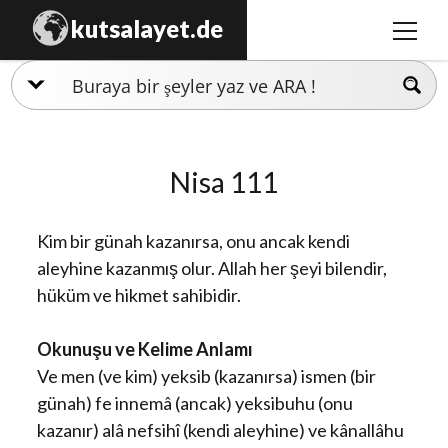
kutsalayet.de
menüy
aç
İslamiyet
Hristiyanlık
Nisa 111
Musevilik
Zerdüştlük
Kim bir günah kazanırsa, onu ancak kendi
Ezidilik
aleyhine kazanmış olur. Allah her şeyi bilendir,
hüküm ve hikmet sahibidir.
Hinduizm
Okunuşu ve Kelime Anlamı
Ve men (ve kim) yeksib (kazanırsa) ismen (bir
günah) fe innemâ (ancak) yeksibuhu (onu
kazanır) alâ nefsihî (kendi aleyhine) ve kânallâhu