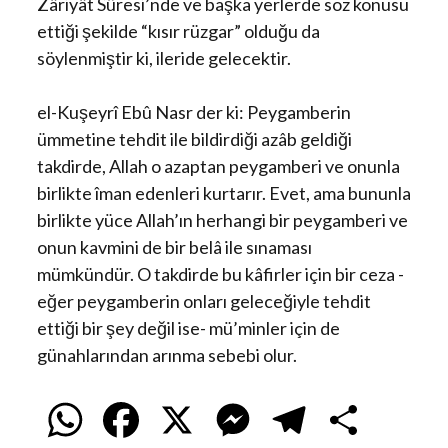
Zâriyât Sûresi’nde ve başka yerlerde söz konusu
ettiği şekilde “kısır rüzgar” olduğu da
söylenmiştir ki, ileride gelecektir.
el-Kuşeyrî Ebû Nasr der ki: Peygamberin
ümmetine tehdit ile bildirdiği azâb geldiği
takdirde, Allah o azaptan peygamberi ve onunla
birlikte îman edenleri kurtarır. Evet, ama bununla
birlikte yüce Allah’ın herhangi bir peygamberi ve
onun kavmini de bir belâ ile sınaması
mümkündür. O takdirde bu kâfirler için bir ceza -
eğer peygamberin onları geleceğiyle tehdit
ettiği bir şey değil ise- mü’minler için de
günahlarından arınma sebebi olur.
W
F
X
M
T
S