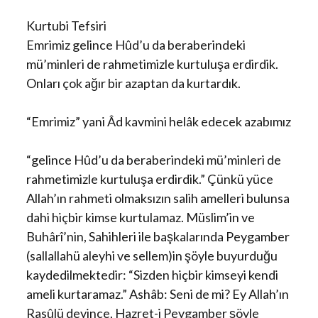
Kurtubi Tefsiri
Emrimiz gelince Hûd’u da beraberindeki
mü’minleri de rahmetimizle kurtuluşa erdirdik.
Onları çok ağır bir azaptan da kurtardık.
“Emrimiz” yani Âd kavmini helâk edecek azabımız
“gelince Hûd’u da beraberindeki mü’minleri de
rahmetimizle kurtuluşa erdirdik.” Çünkü yüce
Allah’ın rahmeti olmaksızın salih amelleri bulunsa
dahi hiçbir kimse kurtulamaz. Müslim’in ve
Buhârî’nin, Sahihleri ile başkalarında Peygamber
(sallallahü aleyhi ve sellem)in şöyle buyurduğu
kaydedilmektedir: “Sizden hiçbir kimseyi kendi
ameli kurtaramaz.” Ashâb: Seni de mi? Ey Allah’ın
Rasûlü deyince, Hazret-i Peygamber şöyle