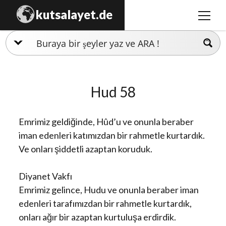
kutsalayet.de
m
e
n
İslamiyet
ü
y
Hristiyanlık
ü
Hud 58
a
Musevilik
ç
Zerdüştlük
Emrimiz geldiğinde, Hûd’u ve onunla beraber
Ezidilik
iman edenleri katımızdan bir rahmetle kurtardık.
Ve onları şiddetli azaptan koruduk.
Hinduizm
Diyanet Vakfı
Emrimiz gelince, Hudu ve onunla beraber iman
edenleri tarafımızdan bir rahmetle kurtardık,
onları ağır bir azaptan kurtuluşa erdirdik.