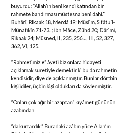
buyurdu: “Allah’ın beni kendi katından bir
rahmete bandırması müstesna beni dahi.”
Buhârî, Rikaak 18, Merdâ 19; Müslim, Sıfâtu’l-
Münafıkîn 71-73..; İbn Mâce, Zühd 20; Dârimi,
Rikaak 24; Müsned, II, 235, 256…, III, 52, 327,
362, VI, 125.
“Rahmetimizle” âyeti biz onlara hidayeti
açıklamak suretiyle demektir ki bu da rahmetin
kendisidir, diye de açıklanmıştır. Bunlar dörtbin
kişi idiler, üçbin kişi oldukları da söylenmiştir.
“Onları çok ağır bir azaptan” kıyâmet gününün
azabından
“da kurtardık.” Buradaki azâbın yüce Allah’ın