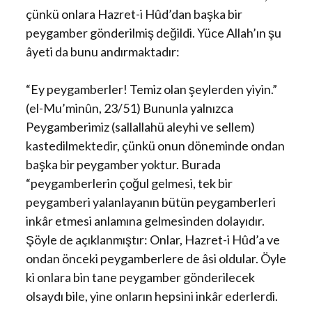
çünkü onlara Hazret-i Hûd’dan başka bir
peygamber gönderilmiş değildi. Yüce Allah’ın şu
âyeti da bunu andırmaktadır:
“Ey peygamberler! Temiz olan şeylerden yiyin.”
(el-Mu’minûn, 23/51) Bununla yalnızca
Peygamberimiz (sallallahü aleyhi ve sellem)
kastedilmektedir, çünkü onun döneminde ondan
başka bir peygamber yoktur. Burada
“peygamberlerin çoğul gelmesi, tek bir
peygamberi yalanlayanın bütün peygamberleri
inkâr etmesi anlamına gelmesinden dolayıdır.
Şöyle de açıklanmıştır: Onlar, Hazret-i Hûd’a ve
ondan önceki peygamberlere de âsi oldular. Öyle
ki onlara bin tane peygamber gönderilecek
olsaydı bile, yine onların hepsini inkâr ederlerdi.