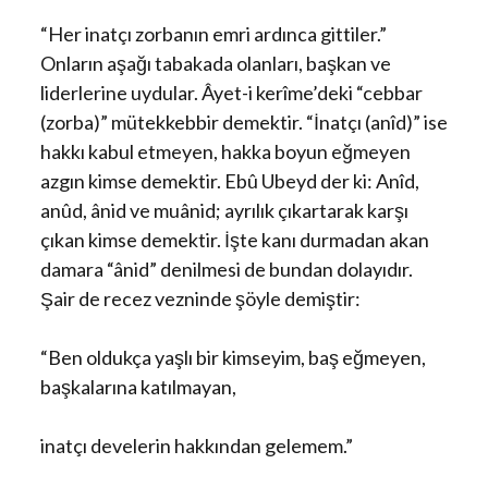
“Her inatçı zorbanın emri ardınca gittiler.”
Onların aşağı tabakada olanları, başkan ve
liderlerine uydular. Âyet-i kerîme’deki “cebbar
(zorba)” mütekkebbir demektir. “İnatçı (anîd)” ise
hakkı kabul etmeyen, hakka boyun eğmeyen
azgın kimse demektir. Ebû Ubeyd der ki: Anîd,
anûd, ânid ve muânid; ayrılık çıkartarak karşı
çıkan kimse demektir. İşte kanı durmadan akan
damara “ânid” denilmesi de bundan dolayıdır.
Şair de recez vezninde şöyle demiştir:
“Ben oldukça yaşlı bir kimseyim, baş eğmeyen,
başkalarına katılmayan,
inatçı develerin hakkından gelemem.”