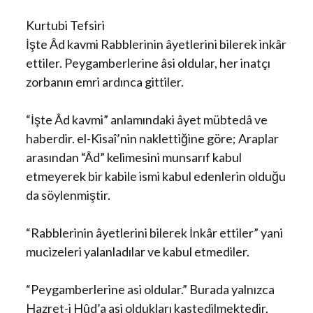
Kurtubi Tefsiri
İşte Âd kavmi Rabblerinin âyetlerini bilerek inkâr
ettiler. Peygamberlerine âsi oldular, her inatçı
zorbanın emri ardınca gittiler.
“İşte Âd kavmi” anlamındaki âyet mübtedâ ve
haberdir. el-Kisaî’nin naklettiğine göre; Araplar
arasından “Âd” kelimesini munsarıf kabul
etmeyerek bir kabile ismi kabul edenlerin olduğu
da söylenmiştir.
“Rabblerinin âyetlerini bilerek İnkâr ettiler” yani
mucizeleri yalanladılar ve kabul etmediler.
“Peygamberlerine asi oldular.” Burada yalnızca
Hazret-i Hûd’a asi oldukları kastedilmektedir,