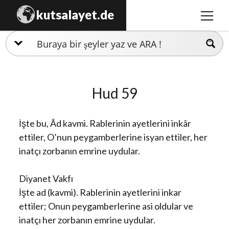
kutsalayet.de
m
e
n
İslamiyet
ü
y
Hristiyanlık
ü
Hud 59
a
Musevilik
ç
Zerdüştlük
İşte bu, Âd kavmi. Rablerinin ayetlerini inkâr
Ezidilik
ettiler, O’nun peygamberlerine isyan ettiler, her
inatçı zorbanın emrine uydular.
Hinduizm
Diyanet Vakfı
İşte ad (kavmi). Rablerinin ayetlerini inkar
ettiler; Onun peygamberlerine asi oldular ve
inatçı her zorbanın emrine uydular.