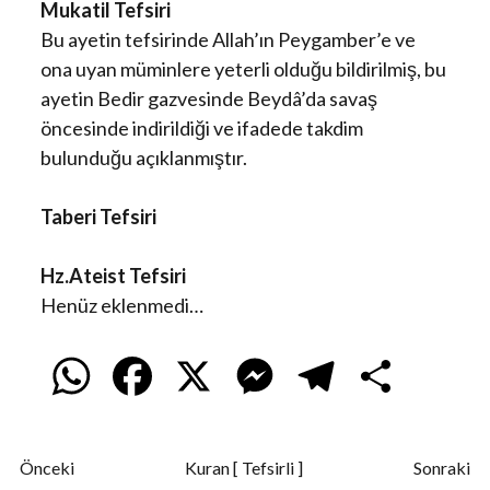
Mukatil Tefsiri
Bu ayetin tefsirinde Allah’ın Peygamber’e ve
ona uyan müminlere yeterli olduğu bildirilmiş, bu
ayetin Bedir gazvesinde Beydâ’da savaş
öncesinde indirildiği ve ifadede takdim
bulunduğu açıklanmıştır.
Taberi Tefsiri
Hz.Ateist Tefsiri
Henüz eklenmedi…
W
F
X
M
T
S
h
a
e
e
h
Önceki
Kuran [ Tefsirli ]
Sonraki
a
c
s
l
a