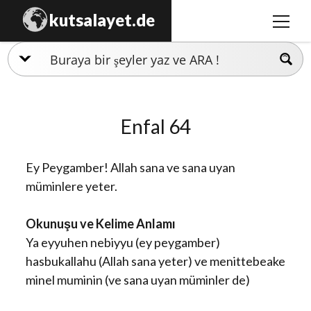
kutsalayet.de
menüy
aç
İslamiyet
Hristiyanlık
Enfal 64
Musevilik
Zerdüştlük
Ey Peygamber! Allah sana ve sana uyan
Ezidilik
müminlere yeter.
Hinduizm
Okunuşu ve Kelime Anlamı
Ya eyyuhen nebiyyu (ey peygamber)
hasbukallahu (Allah sana yeter) ve menittebeake
minel muminin (ve sana uyan müminler de)