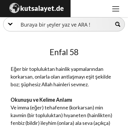
kutsalayet.de
menüy
aç
İslamiyet
Hristiyanlık
Enfal 58
Musevilik
Zerdüştlük
Eğer bir topluluktan hainlik yapmalarından
Ezidilik
korkarsan, onlarla olan antlaşmayı eşit şekilde
boz; şüphesiz Allah hainleri sevmez.
Hinduizm
Okunuşu ve Kelime Anlamı
Ve imma (eğer) tehafenne (korkarsan) min
kavmin (bir topluluktan) hıyaneten (hainlikten)
fenbiz (bildir) ileyhim (onlara) ala seva (açıkça)