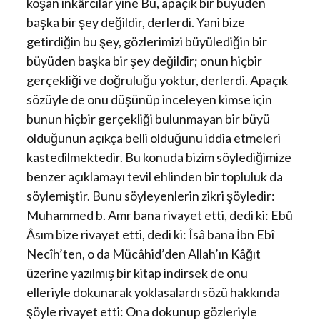
koşan inkârcılar yine Bu, apaçık bir büyüden
başka bir şey değildir, derlerdi. Yani bize
getirdiğin bu şey, gözlerimizi büyülediğin bir
büyüden başka bir şey değildir; onun hiçbir
gerçekliği ve doğruluğu yoktur, derlerdi. Apaçık
sözüyle de onu düşünüp inceleyen kimse için
bunun hiçbir gerçekliği bulunmayan bir büyü
olduğunun açıkça belli olduğunu iddia etmeleri
kastedilmektedir. Bu konuda bizim söylediğimize
benzer açıklamayı tevil ehlinden bir topluluk da
söylemiştir. Bunu söyleyenlerin zikri şöyledir:
Muhammed b. Amr bana rivayet etti, dedi ki: Ebû
Âsım bize rivayet etti, dedi ki: Îsâ bana İbn Ebî
Necîh’ten, o da Mücâhid’den Allah’ın Kâğıt
üzerine yazılmış bir kitap indirsek de onu
elleriyle dokunarak yoklasalardı sözü hakkında
şöyle rivayet etti: Ona dokunup gözleriyle