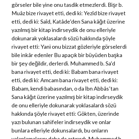
görseler bile yine onu tasdik etmezlerdi. Bişr b.
Muâz bize rivayet etti, dedi ki: Yezîd bize rivayet
etti, dedi ki: Saîd, Katâde’den Sana kâğıt üzerine
yazılmış bir kitap indirseydik de onu elleriyle
dokunarak yoklasalardı sözü hakkında şöyle
rivayet etti: Yani onu bizzat gözleriyle görselerdi
bile inkâr edenler Bu apaçık bir büyüden başka
bir şey değildir, derlerdi. Muhammed b. Sa‘d
bana rivayet etti, dedi ki: Babam bana rivayet
etti, dedi ki: Amcam bana rivayet etti, dedi ki:
Babam, kendi babasından, o da İbn Abbâs’tan
Sana kâğıt üzerine yazılmış bir kitap indirseydik
de onu elleriyle dokunarak yoklasalardı sözü
hakkında şöyle rivayet etti: Gökten, üzerinde
yazı bulunan sahifeler indirseydik ve onlar
bunlara elleriyle dokunsalardı, bu onların
yalanlamalarını daha da artırırdı. Muhammed b.