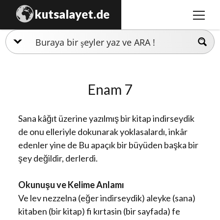
kutsalayet.de
menüy
aç
İslamiyet
Hristiyanlık
Enam 7
Musevilik
Zerdüştlük
Sana kâğıt üzerine yazılmış bir kitap indirseydik
Ezidilik
de onu elleriyle dokunarak yoklasalardı, inkâr
edenler yine de Bu apaçık bir büyüden başka bir
Hinduizm
şey değildir, derlerdi.
Okunuşu ve Kelime Anlamı
Ve lev nezzelna (eğer indirseydik) aleyke (sana)
kitaben (bir kitap) fi kırtasin (bir sayfada) fe