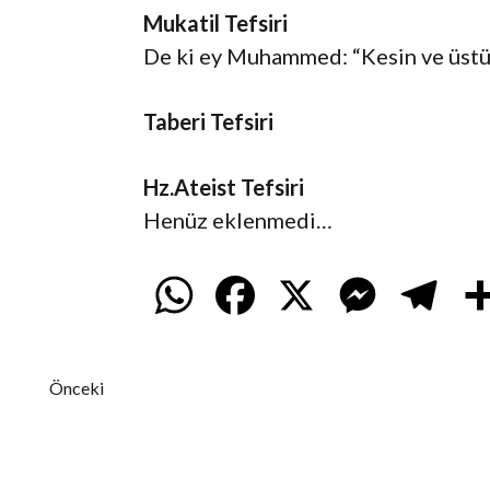
Mukatil Tefsiri
De ki ey Muhammed: “Kesin ve üstün 
Taberi Tefsiri
Hz.Ateist Tefsiri
Henüz eklenmedi…
W
F
X
M
T
h
a
e
e
Önceki
a
c
s
l
t
e
s
e