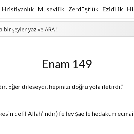
Hristiyanlık
Musevilik
Zerdüştlük
Ezidilik
Hi
Enam 149
ır. Eğer dileseydi, hepinizi doğru yola iletirdi.”
i kesin delil Allah’ındır) fe lev şae le hedakum ecma