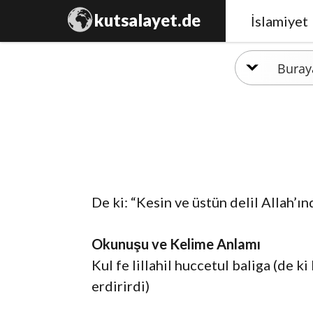
kutsalayet.de
İslamiyet
De ki: “Kesin ve üstün delil Allah’ınd
Okunuşu ve Kelime Anlamı
Kul fe lillahil huccetul baliga (de k
erdirirdi)