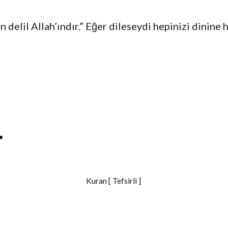
delil Allah’ındır.” Eğer dileseydi hepinizi dinine 
S
h
Kuran [ Tefsirli ]
a
r