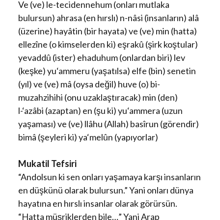
Ve (ve) le-tecidennehum (onları mutlaka
bulursun) ahrasa (en hırslı) n-nâsi (insanların) alâ
(üzerine) hayâtin (bir hayata) ve (ve) min (hatta)
ellezîne (o kimselerden ki) eşrakû (şirk koştular)
yevaddû (ister) ehaduhum (onlardan biri) lev
(keşke) yu‘ammeru (yaşatılsa) elfe (bin) senetin
(yıl) ve (ve) mâ (oysa değil) huve (o) bi-
muzahzihihi (onu uzaklaştıracak) min (den)
l-‘azâbi (azaptan) en (şu ki) yu‘ammera (uzun
yaşaması) ve (ve) llâhu (Allah) basîrun (görendir)
bimâ (şeyleri ki) ya‘melûn (yapıyorlar)
Mukatil Tefsiri
“Andolsun ki sen onları yaşamaya karşı insanların
en düşkünü olarak bulursun.” Yani onları dünya
hayatına en hırslı insanlar olarak görürsün.
“Hatta müşriklerden bile…” Yani Arap