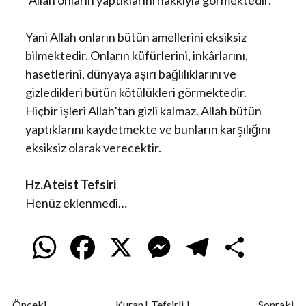
“Allah onların yaptıklarını hakkıyla görmektedir.”
Yani Allah onların bütün amellerini eksiksiz
bilmektedir. Onların küfürlerini, inkârlarını,
hasetlerini, dünyaya aşırı bağlılıklarını ve
gizledikleri bütün kötülükleri görmektedir.
Hiçbir işleri Allah’tan gizli kalmaz. Allah bütün
yaptıklarını kaydetmekte ve bunların karşılığını
eksiksiz olarak verecektir.
Hz.Ateist Tefsiri
Henüz eklenmedi…
W
F
X
M
T
S
h
a
e
e
h
Önceki
Kuran [ Tefsirli ]
Sonraki