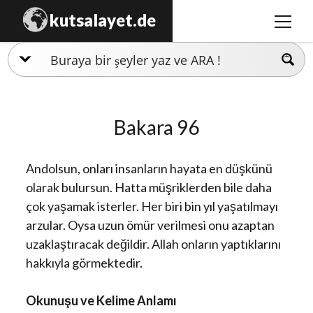
kutsalayet.de
menüy
aç
İslamiyet
Hristiyanlık
Bakara 96
Musevilik
Zerdüştlük
Andolsun, onları insanların hayata en düşkünü
Ezidilik
olarak bulursun. Hatta müşriklerden bile daha
çok yaşamak isterler. Her biri bin yıl yaşatılmayı
Hinduizm
arzular. Oysa uzun ömür verilmesi onu azaptan
uzaklaştıracak değildir. Allah onların yaptıklarını
hakkıyla görmektedir.
Okunuşu ve Kelime Anlamı