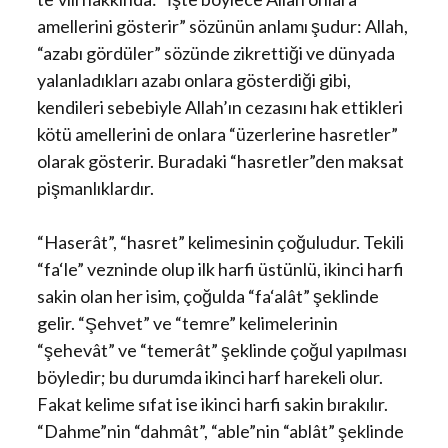
amellerini gösterir” sözünün anlamı şudur: Allah,
“azabı gördüler” sözünde zikrettiği ve dünyada
yalanladıkları azabı onlara gösterdiği gibi,
kendileri sebebiyle Allah’ın cezasını hak ettikleri
kötü amellerini de onlara “üzerlerine hasretler”
olarak gösterir. Buradaki “hasretler”den maksat
pişmanlıklardır.
“Haserât”, “hasret” kelimesinin çoğuludur. Tekili
“fa‘le” vezninde olup ilk harfi üstünlü, ikinci harfi
sakin olan her isim, çoğulda “fa‘alât” şeklinde
gelir. “Şehvet” ve “temre” kelimelerinin
“şehevât” ve “temerât” şeklinde çoğul yapılması
böyledir; bu durumda ikinci harf harekeli olur.
Fakat kelime sıfat ise ikinci harfi sakin bırakılır.
“Dahme”nin “dahmât”, “able”nin “ablât” şeklinde