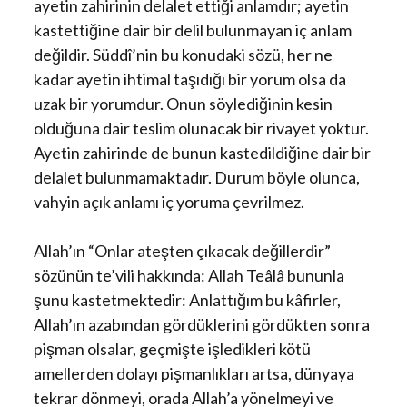
ayetin zahirinin delalet ettiği anlamdır; ayetin
kastettiğine dair bir delil bulunmayan iç anlam
değildir. Süddî’nin bu konudaki sözü, her ne
kadar ayetin ihtimal taşıdığı bir yorum olsa da
uzak bir yorumdur. Onun söylediğinin kesin
olduğuna dair teslim olunacak bir rivayet yoktur.
Ayetin zahirinde de bunun kastedildiğine dair bir
delalet bulunmamaktadır. Durum böyle olunca,
vahyin açık anlamı iç yoruma çevrilmez.
Allah’ın “Onlar ateşten çıkacak değillerdir”
sözünün te’vili hakkında: Allah Teâlâ bununla
şunu kastetmektedir: Anlattığım bu kâfirler,
Allah’ın azabından gördüklerini gördükten sonra
pişman olsalar, geçmişte işledikleri kötü
amellerden dolayı pişmanlıkları artsa, dünyaya
tekrar dönmeyi, orada Allah’a yönelmeyi ve