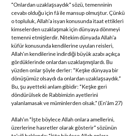
“Onlardan uzaklaşsaydık” sözü, temenninin
cevabı olduğu için fâ ile mansup olmuştur. Çünkü
o topluluk, Allah’a isyan konusunda itaat ettikleri
kimselerden uzaklaşmak için dünyaya dönmeyi
temenni etmişlerdir. Nitekim dünyada Allah’a
küfür konusunda kendilerine uyulan reisleri,
Allah’ın kendilerine indirdiği büyük azabı açıkça
gördüklerinde onlardan uzaklaşmışlardı. Bu
yüzden onlar şöyle derler: “Keşke dünyaya bir
dönüşümüz olsaydı da onlardan uzaklaşsaydık.”
Bu, şu ayetteki anlam gibidir: “Keşke geri
döndürülsek de Rabbimizin ayetlerini
yalanlamasak ve müminlerden olsak.” (En‘âm 27)
Allah’ın “İşte böylece Allah onlara amellerini,
üzerlerine hasretler olarak gösterir” sözünün
te’vili hakkında: “İşte böylece Allah onlara