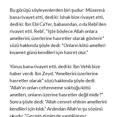
Bu görüşü söyleyenlerden biri şudur: Müsennâ
bana rivayet etti, dedi ki: İshak bize rivayet etti,
dedi ki: İbn Ebî Ca‘fer, babasından, o da Rebî‘den
rivayet etti. Rebî‘, “İşte böylece Allah onlara
amellerini, üzerlerine hasretler olarak gösterir”
sözü hakkında şöyle dedi: “Onların kötü amelleri
kıyamet günü kendileri için hasret olur.”
Yûnus bana rivayet etti, dedi ki: İbn Vehb bize
haber verdi. İbn Zeyd, “Amellerini üzerlerine
hasretler olarak” sözü hakkında şöyle dedi:
“Allah’ın onları cehenneme soktuğu kötü
amelleri, onların üzerine hasretler değil midir?”
Sonra şöyle dedi: “Allah cennet ehlinin amellerini
kendileri için kıldı.” Ardından Allah’ın şu sözünü
okudu: “Geçmiş günlerde yaptıklarınız