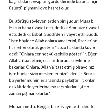
kaçırdıkları sevapları gördüklerinde bu onlar için
üzüntü, pişmanlık ve hasret olur.
Bu görüşü söyleyenlerden biri şudur: Musa b.
Harun bana rivayet etti, dedi ki: Amr bize rivayet
etti, dedi ki: Esbât, Süddî’den rivayet etti. Süddî,
“İşte böylece Allah onlara amellerini, üzerlerine
hasretler olarak gösterir” sözü hakkında şöyle
dedi: “Onlara cennet yükseltilip gösterilir. Eğer
Allah’a itaat etmiş olsalardı oradaki evlerine
bakarlar. Onlara, ‘Allah’a itaat etmiş olsaydınız
işte bunlar sizin meskenlerinizdi’ denilir. Sonra
bu yerler müminler arasında paylaştırılır; onlar
da kâfirlerin yerlerine mirasçı olurlar. İşte o
zaman pişman olurlar.”
Muhammed b. Beşşâr bize rivayet etti, dedi ki: