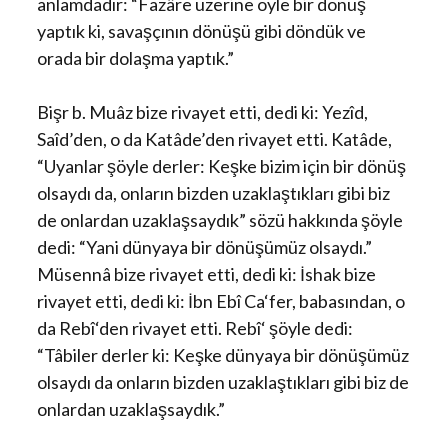
anlamdadır: “Fazâre üzerine öyle bir dönüş
yaptık ki, savaşçının dönüşü gibi döndük ve
orada bir dolaşma yaptık.”
Bişr b. Muâz bize rivayet etti, dedi ki: Yezîd,
Saîd’den, o da Katâde’den rivayet etti. Katâde,
“Uyanlar şöyle derler: Keşke bizim için bir dönüş
olsaydı da, onların bizden uzaklaştıkları gibi biz
de onlardan uzaklaşsaydık” sözü hakkında şöyle
dedi: “Yani dünyaya bir dönüşümüz olsaydı.”
Müsennâ bize rivayet etti, dedi ki: İshak bize
rivayet etti, dedi ki: İbn Ebî Ca‘fer, babasından, o
da Rebî‘den rivayet etti. Rebî‘ şöyle dedi:
“Tâbiler derler ki: Keşke dünyaya bir dönüşümüz
olsaydı da onların bizden uzaklaştıkları gibi biz de
onlardan uzaklaşsaydık.”