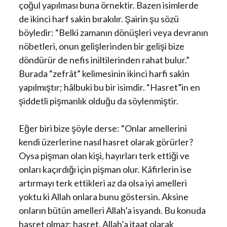
çoğul yapılması buna örnektir. Bazen isimlerde
de ikinci harf sakin bırakılır. Şairin şu sözü
böyledir: “Belki zamanın dönüşleri veya devranın
nöbetleri, onun gelişlerinden bir gelişi bize
döndürür de nefis iniltilerinden rahat bulur.”
Burada “zefrât” kelimesinin ikinci harfi sakin
yapılmıştır; hâlbuki bu bir isimdir. “Hasret”in en
şiddetli pişmanlık olduğu da söylenmiştir.
Eğer biri bize şöyle derse: “Onlar amellerini
kendi üzerlerine nasıl hasret olarak görürler?
Oysa pişman olan kişi, hayırları terk ettiği ve
onları kaçırdığı için pişman olur. Kâfirlerin ise
artırmayı terk ettikleri az da olsa iyi amelleri
yoktu ki Allah onlara bunu göstersin. Aksine
onların bütün amelleri Allah’a isyandı. Bu konuda
hasret olmaz; hasret, Allah’a itaat olarak