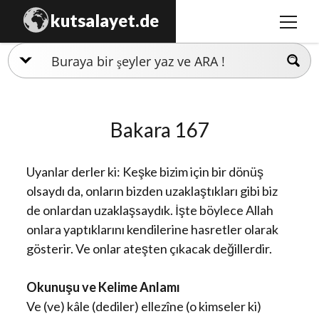
kutsalayet.de
menüy
aç
İslamiyet
Hristiyanlık
Bakara 167
Musevilik
Zerdüştlük
Uyanlar derler ki: Keşke bizim için bir dönüş
Ezidilik
olsaydı da, onların bizden uzaklaştıkları gibi biz
de onlardan uzaklaşsaydık. İşte böylece Allah
Hinduizm
onlara yaptıklarını kendilerine hasretler olarak
gösterir. Ve onlar ateşten çıkacak değillerdir.
Okunuşu ve Kelime Anlamı
Ve (ve) kâle (dediler) ellezîne (o kimseler ki)