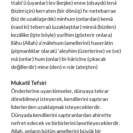
ttabi‘û (uyanlar) lev (keşke) enne (olsaydı) lenâ
(bizim için) kerraten (bir dönüş) fe-netebarrae
(biz de uzaklaşırdık) minhum (onlardan) kemâ
(nasıl ki) teberraû (uzaklaştılar) minnâ (bizden)
kezâlike (işte böyle) yurîhim (gösterir onlara)
llâhu (Allah) a‘mâlehum (amellerini) haserâtin
(pişmanlıklar olarak) ‘aleyhim (üzerlerine) ve (ve)
mâ (onlar) hum (onlar) bi-hâricîne (çıkacak
değillerdir) mine (den) n-nâr (ateşten)
Mukatil Tefsiri
Önderlerine uyan kimseler, dünyaya tekrar
dönebilmeyi isteyerek, kendilerini saptıran
liderlerden uzaklaşmak isteyeceklerdir.
Dünyada kendilerini saptıranlardan ahirette
nefret edecek ve birbirlerini lanetleyeceklerdir.
Allah, onların bütün amellerini büyük bir