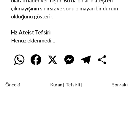
olarak haber vermiştir. Bu da onların ateşten
çıkmayışının sınırsız ve sonu olmayan bir durum
olduğunu gösterir.
Hz.Ateist Tefsiri
Henüz eklenmedi…
W
F
X
M
T
S
h
a
e
e
h
Önceki
Kuran [ Tefsirli ]
Sonraki
a
c
s
l
a
t
e
s
e
r
s
b
e
g
e
A
o
n
r