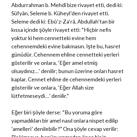
Abdurrahman b. Mehdî bize rivayet etti, dedi ki:
Süfyân, Seleme b. Küheyl’den rivayet etti.
Seleme dedi ki: Ebû’z-Za‘râ, Abdullah’tan bir
kıssa içinde şöyle rivayet etti: “Hiçbir nefis
yoktur ki hem cennetteki evine hem
cehennemdeki evine bakmasın. İşte bu, hasret
günüdür. Cehennem ehline cennetteki yerleri
gösterilir ve onlara, ‘Eğer amel etmiş
olsaydınız…’ denilir; bunun üzerine onları hasret
kaplar. Cennet ehline de cehennemdeki yerleri
gösterilir ve onlara, ‘Eğer Allah size
lütfetmeseydi…’ denilir.”
Eğer biri şöyle derse: “Bu yoruma göre
yapmadıkları bir amel nasıl onlara nispet edilip
‘amelleri’ denilebilir?” Ona şöyle cevap verilir: