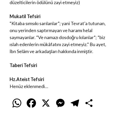
düzelticilerin ödülünü zayi etmeyiz)
Mukatil Tefsiri
“Kitaba sımsıkı sarılanlar”; yani Tevrat’a tutunan,
onu yerinden saptırmayan ve haramı helal
saymayanlar. “Ve namazı dosdoğru kılanlar”; “biz
ıslah edenlerin mükâfatını zayi etmeyiz.” Bu ayet,
İbn Selâm ve arkadaşları hakkında inmiştir.
Taberi Tefsiri
Hz.Ateist Tefsiri
Henüz eklenmedi…
W
F
X
M
T
S
h
a
e
e
h