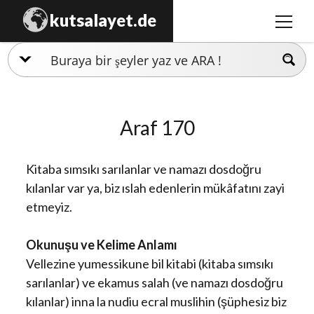
kutsalayet.de
m
e
n
İslamiyet
ü
y
Hristiyanlık
ü
Araf 170
a
Musevilik
ç
Zerdüştlük
Kitaba sımsıkı sarılanlar ve namazı dosdoğru
Ezidilik
kılanlar var ya, biz ıslah edenlerin mükâfatını zayi
etmeyiz.
Hinduizm
Okunuşu ve Kelime Anlamı
Vellezine yumessikune bil kitabi (kitaba sımsıkı
sarılanlar) ve ekamus salah (ve namazı dosdoğru
kılanlar) inna la nudiu ecral muslihin (şüphesiz biz