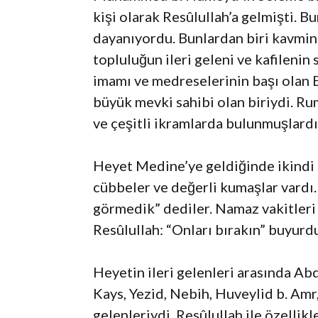
kişi olarak Resûlullah’a gelmişti. B
dayanıyordu. Bunlardan biri kavmin y
topluluğun ileri geleni ve kafilenin
imamı ve medreselerinin başı olan Eb
büyük mevki sahibi olan biriydi. Rum
ve çeşitli ikramlarda bulunmuşlardı
Heyet Medine’ye geldiğinde ikindi n
cübbeler ve değerli kumaşlar vardı.
görmedik” dediler. Namaz vakitleri
Resûlullah: “Onları bırakın” buyurd
Heyetin ileri gelenleri arasında Ab
Kays, Yezid, Nebih, Huveylid b. Amr
gelenleriydi. Resûlullah ile özelli