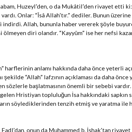
abam, Huzeyl’den, o da Mukâtil’den rivayet etti ki:
ardı. Onlar: “Îsâ Allah’tır.” dediler. Bunun üzerine 
i indirdi. Allah, bununla haber vererek şöyle buyur
ni ölmeyen diri olandır. “Kayyûm” ise her nefsi kaz
” harflerinin anlamı hakkında daha önce yeterli aç
 şekilde “Allah” lafzının açıklaması da daha önce y
en sözlerle başlatmasının önemli bir sebebi vardır
gelen Hristiyan topluluğun İsa hakkındaki sapkın sö
ların söylediklerinden tenzih etmiş ve yaratma ile 
adl’dan, onun da Muhammed b. İshak’tan rivayet e