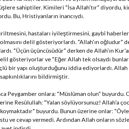
üşlere sahiptiler. Kimileri “İsa Allah’tır” diyordu, k
rdu. Bu, Hristiyanların inancıydı.
diriltmesini, hastaları iyileştirmesini, gaybî haber
 olmasını delil gösteriyorlardı. “Allah’ın oğludur”
ardı. “Üçün üçüncüsüdür” derken de Allah’ın Kur’an’
elil gösteriyorlar ve “Eğer Allah tek olsaydı bunlar
üçlü bir yapı oluşturduğunu iddia ediyorlardı. Allah
apkınlıklarını bildirmiştir.
unca Peygamber onlara: “Müslüman olun” buyurdu. O
rine Resûlullah: “Yalan söylüyorsunuz! Allah’a çoc
ıkoymaktadır” buyurdu. Bunun üzerine onlar: “Öyley
u ve cevap vermedi. Ardından Allah onların sözleri
ayet indirdi.