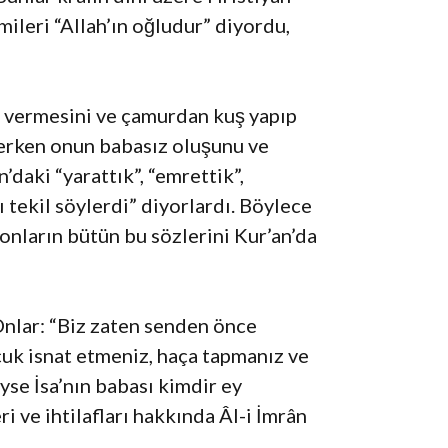
imileri “Allah’ın oğludur” diyordu,
ler vermesini ve çamurdan kuş yapıp
 derken onun babasız oluşunu ve
daki “yarattık”, “emrettik”,
ı tekil söylerdi” diyorlardı. Böylece
 onların bütün bu sözlerini Kur’an’da
nlar: “Biz zaten senden önce
uk isnat etmeniz, haça tapmanız ve
se İsa’nın babası kimdir ey
 ve ihtilafları hakkında Âl-i İmrân