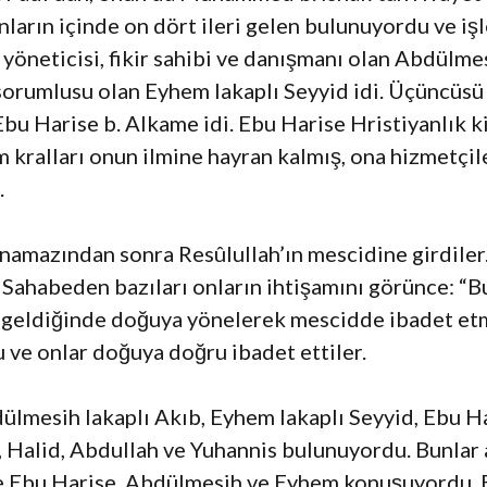
unların içinde on dört ileri gelen bulunuyordu ve iş
öneticisi, fikir sahibi ve danışmanı olan Abdülmesi
 sorumlusu olan Eyhem lakaplı Seyyid idi. Üçüncüsü 
u Harise b. Alkame idi. Ebu Harise Hristiyanlık kit
 kralları onun ilmine hayran kalmış, ona hizmetçile
.
amazından sonra Resûlullah’ın mescidine girdiler. 
 Sahabeden bazıları onların ihtişamını görünce: “B
 geldiğinde doğuya yönelerek mescidde ibadet etm
u ve onlar doğuya doğru ibadet ettiler.
dülmesih lakaplı Akıb, Eyhem lakaplı Seyyid, Ebu Ha
, Halid, Abdullah ve Yuhannis bulunuyordu. Bunlar 
kle Ebu Harise, Abdülmesih ve Eyhem konuşuyordu. B