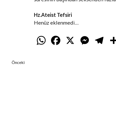
Hz.Ateist Tefsiri
Henüz eklenmedi…
W
F
X
M
T
h
a
e
e
Önceki
a
c
s
l
t
e
s
e
s
b
e
g
A
o
n
r
p
o
g
a