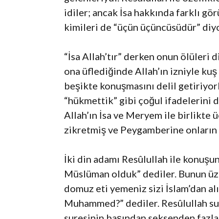
idiler; ancak İsa hakkında farklı gör
kimileri de “üçün üçüncüsüdür” diyo
“İsa Allah’tır” derken onun ölüleri 
ona üflediğinde Allah’ın izniyle kuş
beşikte konuşmasını delil getiriyorl
“hükmettik” gibi çoğul ifadelerini d
Allah’ın İsa ve Meryem ile birlikte 
zikretmiş ve Peygamberine onların s
İki din adamı Resûlullah ile konuş
Müslüman olduk” dediler. Bunun üze
domuz eti yemeniz sizi İslam’dan al
Muhammed?” dediler. Resûlullah sust
suresinin başından seksenden fazla 