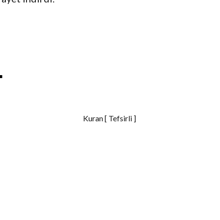
S
h
Kuran [ Tefsirli ]
a
r
e