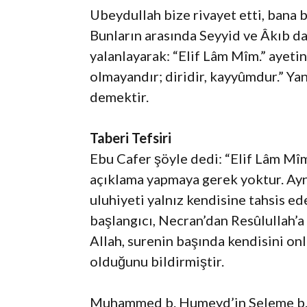
Ubeydullah bize rivayet etti, bana b
Bunların arasında Seyyid ve Âkıb da v
yalanlayarak: “Elif Lâm Mîm.” ayetin
olmayandır; diridir, kayyûmdur.” Ya
demektir.
Taberi Tefsiri
Ebu Cafer şöyle dedi: “Elif Lâm Mîm
açıklama yapmaya gerek yoktur. Aynı
uluhiyeti yalnız kendisine tahsis ed
başlangıcı, Necran’dan Resûlullah’a 
Allah, surenin başında kendisini on
olduğunu bildirmiştir.
Muhammed b. Humeyd’in Seleme b. F