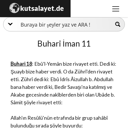
kutsalayet.de
m
e
n
İslamiyet
ü
y
Hristiyanlık
Buhari İman 11
ü
a
Musevilik
ç
Buhari 18
: Ebû'l-Yemân bize rivayet etti. Dedi ki:
Zerdüştlük
Şuayb bize haber verdi. O da Zührî'den rivayet
Ezidilik
etti. Zührî dedi ki: Ebû İdrîs Âizullah b. Abdullah
bana haber verdi ki, Bedir Savaşı'na katılmış ve
Hinduizm
Akabe gecesinde nakîblerden biri olan Ubâde b.
Sâmit şöyle rivayet etti:
Allah'ın Resûlü'nün etrafında bir grup sahâbî
bulunduğu sırada şöyle buyurdu: