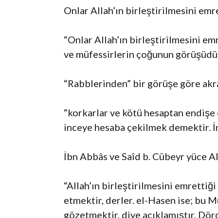
Onlar Allah’ın birleştirilmesini emr
“Onlar Allah’ın birleştirilmesini emr
ve müfessirlerin çoğunun görüşüdür.
“Rabblerinden” bir görüşe göre akr
“korkarlar ve kötü hesaptan endişe 
inceye hesaba çekilmek demektir. İn
İbn Abbâs ve Saîd b. Cübeyr yüce Al
“Allah’ın birleştirilmesini emrettiğ
etmektir, derler. el-Hasen ise; bu 
gözetmektir, diye açıklamıştır. Dörd