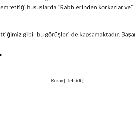
ni emrettiği hususlarda “Rabblerinden korkarlar v
rttiğimiz gibi- bu görüşleri de kapsamaktadır. Başar
S
h
Kuran [ Tefsirli ]
a
r
e