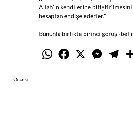
Allah’ın kendilerine bitiştirilmesi
hesaptan endişe ederler.”
Bununla birlikte birinci görüş -beli
W
F
X
M
T
h
a
e
e
Önceki
a
c
s
l
t
e
s
e
s
b
e
g
A
o
n
r