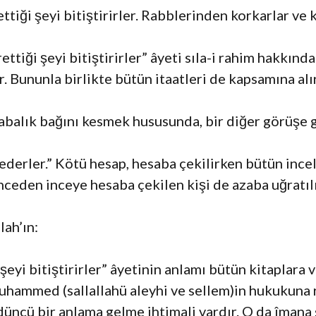
ettiği şeyi bitiştirirler. Rabblerinden korkarlar ve
ettiği şeyi bitiştirirler” âyeti sıla-i rahim hakkında
 Bununla birlikte bütün itaatleri de kapsamına alır
abalık bağını kesmek hususunda, bir diğer görüşe
ederler.” Kötü hesap, hesaba çekilirken bütün ince
ceden inceye hesaba çekilen kişi de azaba uğratılı
lah’ın:
i şeyi bitiştirirler” âyetinin anlamı bütün kitapla
Muhammed (sallallahü aleyhi ve sellem)in hukukuna
üncü bir anlama gelme ihtimali vardır. O da îmana s