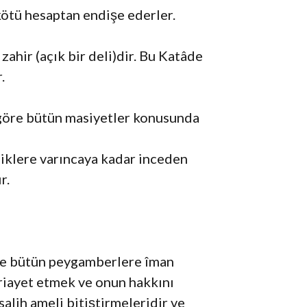
 kötü hesaptan endişe ederler.
 zahir (açık bir deli)dir. Bu Katâde
.
 göre bütün masiyetler konusunda
liklere varıncaya kadar inceden
r.
ra ve bütün peygamberlere îman
 riayet etmek ve onun hakkını
alih ameli bitiştirmeleridir ve