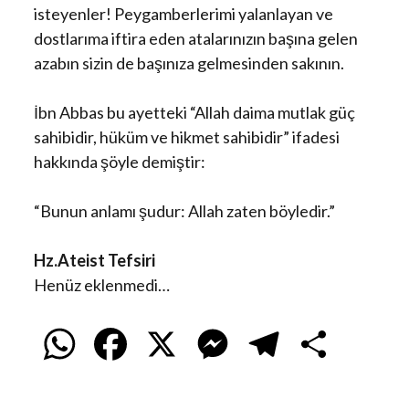
isteyenler! Peygamberlerimi yalanlayan ve
dostlarıma iftira eden atalarınızın başına gelen
azabın sizin de başınıza gelmesinden sakının.
İbn Abbas bu ayetteki “Allah daima mutlak güç
sahibidir, hüküm ve hikmet sahibidir” ifadesi
hakkında şöyle demiştir:
“Bunun anlamı şudur: Allah zaten böyledir.”
Hz.Ateist Tefsiri
Henüz eklenmedi…
W
F
X
M
T
S
h
a
e
e
h