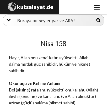
kutsalayet.de
menüy
aç
İslamiyet
Hristiyanlık
Nisa 158
Musevilik
Zerdüştlük
Hayır, Allah onu kendi katına yükseltti. Allah
Ezidilik
daima mutlak güç sahibidir, hüküm ve hikmet
sahibidir.
Hinduizm
Okunuşu ve Kelime Anlamı
Bel (aksine) rafa’ahu (yükseltti onu) allahu (Allah)
ileyhi (kendine) ve kanallahu (ve Allah olmuştur)
azizan (güçlü) hakima (hikmet sahibi)