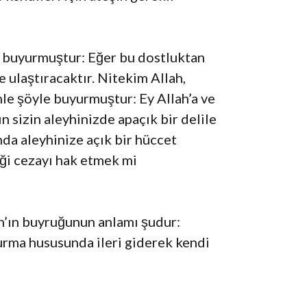
le buyurmuştur: Eğer bu dostluktan
 ulaştıracaktır. Nitekim Allah,
le şöyle buyurmuştur: Ey Allah’a ve
n sizin aleyhinizde apaçık bir delile
nda aleyhinize açık bir hüccet
iği cezayı hak etmek mi
lah’ın buyruğunun anlamı şudur:
kurma hususunda ileri giderek kendi