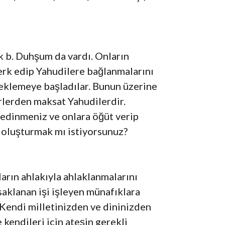
k b. Duhşum da vardı. Onların
 terk edip Yahudilere bağlanmalarını
teklemeye başladılar. Bunun üzerine
irlerden maksat Yahudilerdir.
t edinmeniz ve onlara öğüt verip
t oluşturmak mı istiyorsunuz?
arın ahlakıyla ahlaklanmalarını
saklanan işi işleyen münafıklara
 Kendi milletinizden ve dininizden
kendileri için ateşin gerekli