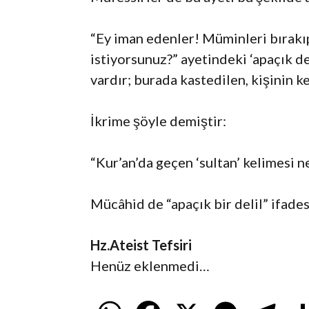
“Ey iman edenler! Müminleri bırakıp 
istiyorsunuz?” ayetindeki ‘apaçık de
vardır; burada kastedilen, kişinin k
İkrime şöyle demiştir:
“Kur’an’da geçen ‘sultan’ kelimesi n
Mücâhid de “apaçık bir delil” ifadesi
Hz.Ateist Tefsiri
Henüz eklenmedi…