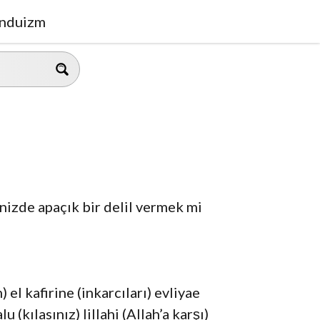
nduizm
inizde apaçık bir delil vermek mi
el kafirine (inkarcıları) evliyae
(kılasınız) lillahi (Allah’a karşı)