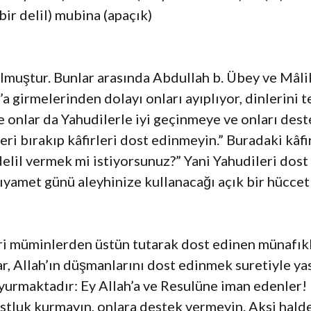
bir delil) mubina (apaçık)
lmuştur. Bunlar arasında Abdullah b. Übey ve Mâli
m’a girmelerinden dolayı onları ayıplıyor, dinlerini
e onlar da Yahudilerle iyi geçinmeye ve onları des
ri bırakıp kâfirleri dost edinmeyin.” Buradaki kâf
 delil vermek mi istiyorsunuz?” Yani Yahudileri dos
ıyamet günü aleyhinize kullanacağı açık bir hücce
leri müminlerden üstün tutarak dost edinen münafıkl
ar, Allah’ın düşmanlarını dost edinmek suretiyle ya
yurmaktadır: Ey Allah’a ve Resulüne iman edenler!
stluk kurmayın, onlara destek vermeyin. Aksi halde 