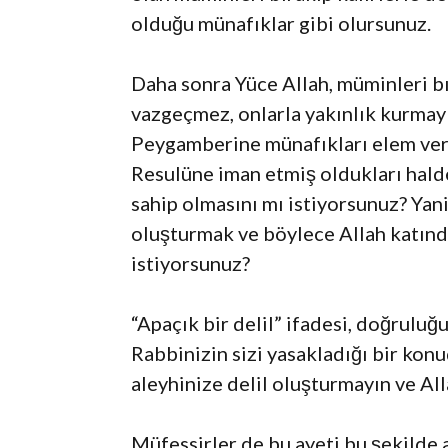
olduğu münafıklar gibi olursunuz.
Daha sonra Yüce Allah, müminleri bı
vazgeçmez, onlarla yakınlık kurmayı
Peygamberine münafıkları elem veri
Resulüne iman etmiş oldukları halde 
sahip olmasını mı istiyorsunuz? Yan
oluşturmak ve böylece Allah katında
istiyorsunuz?
“Apaçık bir delil” ifadesi, doğruluğ
Rabbinizin sizi yasakladığı bir konu
aleyhinize delil oluşturmayın ve Al
Müfessirler de bu ayeti bu şekilde 