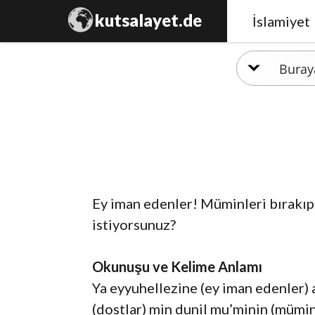
kutsalayet.de
İslamiyet
Ey iman edenler! Müminleri bırakıp k
istiyorsunuz?
Okunuşu ve Kelime Anlamı
Ya eyyuhellezine (ey iman edenler) am
(dostlar) min dunil mu’minin (müminle