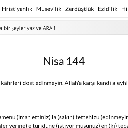
Hristiyanlık
Musevilik
Zerdüştlük
Ezidilik
Hi
Nisa 144
âfirleri dost edinmeyin. Allah’a karşı kendi aleyh
enu (iman ettiniz) la (sakın) tettehizu (edinmeyin) 
r yerine) e turidune (istiyor musunuz) en (ki) tecalu 