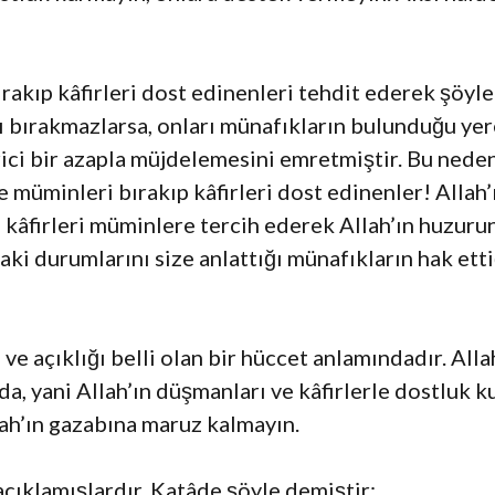
rakıp kâfirleri dost edinenleri tehdit ederek şöy
 bırakmazlarsa, onları münafıkların bulunduğu yere
ci bir azapla müjdelemesini emretmiştir. Bu neden
müminleri bırakıp kâfirleri dost edinenler! Allah’ı
i kâfirleri müminlere tercih ederek Allah’ın huzuru
ki durumlarını size anlattığı münafıkların hak ett
u ve açıklığı belli olan bir hüccet anlamındadır. Al
da, yani Allah’ın düşmanları ve kâfirlerle dostluk 
lah’ın gazabına maruz kalmayın.
açıklamışlardır. Katâde şöyle demiştir: