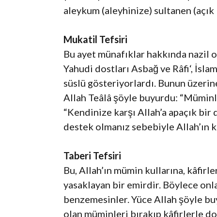
aleykum (aleyhinize) sultanen (açık 
Mukatil Tefsiri
Bu ayet münafıklar hakkında nazil o
Yahudi dostları Asbağ ve Râfi‘, İsla
süslü gösteriyorlardı. Bunun üzerin
Allah Teâlâ şöyle buyurdu: “Müminle
“Kendinize karşı Allah’a apaçık bir
destek olmanız sebebiyle Allah’ın k
Taberi Tefsiri
Bu, Allah’ın mümin kullarına, kâfir
yasaklayan bir emirdir. Böylece onl
benzemesinler. Yüce Allah şöyle bu
olan müminleri bırakıp kâfirlerle do