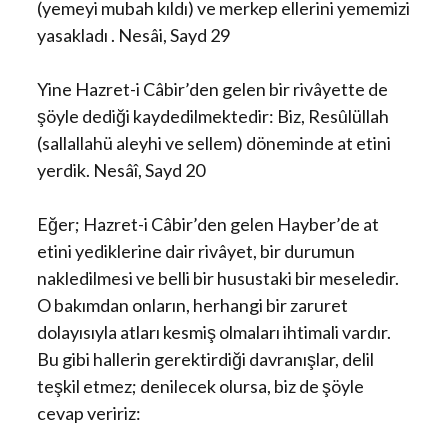
(yemeyi mubah kıldı) ve merkep ellerini yememizi
yasakladı . Nesâi, Sayd 29
Yine Hazret-i Câbir’den gelen bir rivâyette de
şöyle dediği kaydedilmektedir: Biz, Resûlüllah
(sallallahü aleyhi ve sellem) döneminde at etini
yerdik. Nesâî, Sayd 20
Eğer; Hazret-i Câbir’den gelen Hayber’de at
etini yediklerine dair rivâyet, bir durumun
nakledilmesi ve belli bir husustaki bir meseledir.
O bakımdan onların, herhangi bir zaruret
dolayısıyla atları kesmiş olmaları ihtimali vardır.
Bu gibi hallerin gerektirdiği davranışlar, delil
teşkil etmez; denilecek olursa, biz de şöyle
cevap veririz: