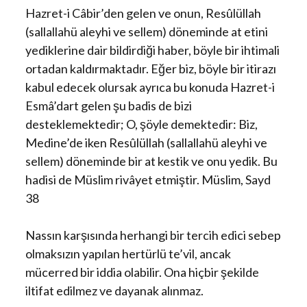
Hazret-i Câbir’den gelen ve onun, Resûlüllah
(sallallahü aleyhi ve sellem) döneminde at etini
yediklerine dair bildirdiği haber, böyle bir ihtimali
ortadan kaldırmaktadır. Eğer biz, böyle bir itirazı
kabul edecek olursak ayrıca bu konuda Hazret-i
Esmâ’dart gelen şu badis de bizi
desteklemektedir; O, şöyle demektedir: Biz,
Medine’de iken Resûlüllah (sallallahü aleyhi ve
sellem) döneminde bir at kestik ve onu yedik. Bu
hadisi de Müslim rivâyet etmiştir. Müslim, Sayd
38
Nassın karşısında herhangi bir tercih edici sebep
olmaksızın yapılan hertürlü te’vil, ancak
mücerred bir iddia olabilir. Ona hiçbir şekilde
iltifat edilmez ve dayanak alınmaz.