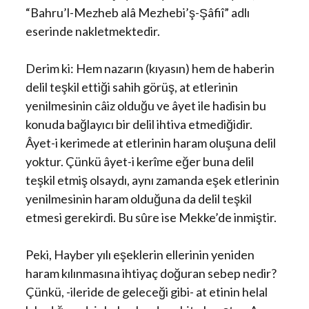
“Bahru’l-Mezheb alâ Mezhebi’ş-Şâfiî” adlı
eserinde nakletmektedir.
Derim ki: Hem nazarın (kıyasın) hem de haberin
delil teşkil ettiği sahih görüş, at etlerinin
yenilmesinin câiz olduğu ve âyet ile hadisin bu
konuda bağlayıcı bir delil ihtiva etmediğidir.
Âyet-i kerimede at etlerinin haram oluşuna delil
yoktur. Çünkü âyet-i kerîme eğer buna delil
teşkil etmiş olsaydı, aynı zamanda eşek etlerinin
yenilmesinin haram olduğuna da delil teşkil
etmesi gerekirdi. Bu sûre ise Mekke’de inmiştir.
Peki, Hayber yılı eşeklerin ellerinin yeniden
haram kılınmasına ihtiyaç doğuran sebep nedir?
Çünkü, -ileride de geleceği gibi- at etinin helal