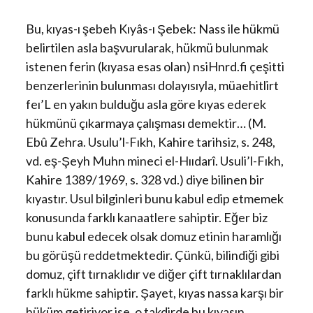
Bu, kıyas-ı şebeh Kıyâs-ı Şebek: Nass ile hükmü
belirtilen asla başvurularak, hükmü bulunmak
istenen ferin (kıyasa esas olan) nsiHnrd.fi çeşitti
benzerlerinin bulunması dolayısıyla, müaehitlirt
feı’L en yakın bulduğu asla göre kıyas ederek
hükmünü çıkarmaya çalışması demektir… (M.
Ebû Zehra. Usulu’l-Fıkh, Kahire tarihsiz, s. 248,
vd. eş-Şeyh Muhn mineci el-Hııdarî. Usuli’l-Fıkh,
Kahire 1389/1969, s. 328 vd.) diye bilinen bir
kıyastır. Usul bilginleri bunu kabul edip etmemek
konusunda farklı kanaatlere sahiptir. Eğer biz
bunu kabul edecek olsak domuz etinin haramlığı
bu görüşü reddetmektedir. Çünkü, bilindiği gibi
domuz, çift tırnaklıdır ve diğer çift tırnaklılardan
farklı hükme sahiptir. Şayet, kıyas nassa karşı bir
hüküm getiriyor ise, o takdirde bu kıyasın