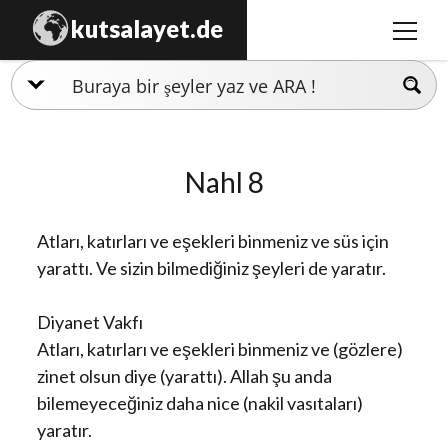
kutsalayet.de
menüy
aç
İslamiyet
Hristiyanlık
Nahl 8
Musevilik
Zerdüştlük
Atları, katırları ve eşekleri binmeniz ve süs için
Ezidilik
yarattı. Ve sizin bilmediğiniz şeyleri de yaratır.
Hinduizm
Diyanet Vakfı
Atları, katırları ve eşekleri binmeniz ve (gözlere)
zinet olsun diye (yarattı). Allah şu anda
bilemeyeceğiniz daha nice (nakil vasıtaları)
yaratır.