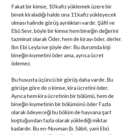
Fakat bir kimse, 10 kafiz yüklemek üzere bir
binek kiraladığı halde ona 11 kafiz yükleyecek
olması halinde görüş ayrılıkları vardır. Şâfiî ve
Ebû Sevr, böyle bir kimse hem bineğin değerini
tazminat olarak Öder, hem de kirayı öder, derler.
İbn Ebi Leyla ise şöyle der: Bu durumda kişi
bineğin kıymetini öder ama, ayrıca ücret
ödemez.
Bu hususta üçüncü bir görüş daha vardır. Bu
görüşe göre de o kimse, kira ücretini öder.
Ayrıca hem kira ücretinin bir bölümü, hem de
bineğin kıymetinin bir bölümünü öder Fazla
olarak ödeyeceği bu bölüm de hayvana şart
koştuğundan fazla olarak yüklediği miktar
kadardır. Bu en-Nuvman (b. Sâbit, yani Ebû