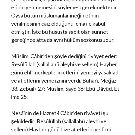
etinin yenmemesini söylemesi gerekmektedir.
Oysa bütün müslümanlar ineğin etinin
yenilmesinin câiz olduğunu icma ile kabul
etmiştir. İşte bü hususta sabit olan sünnet
gereğince atta da aynı hüküm sozkonusudur.
Müslim, Câbir’den şöyle dediğini rivâyet eder:
Resûlüllah (sallallahü aleyhi ve sellem) Hayber
günü ehlî merkeplerin etlerini yemeyi yasakladı
ve at etlerini yeme iznini verdi. Buhârî, Meğâzi
38, Zebüîl» 27; Müslim, Sayd 36; Ebû Dâvûd, Et
ime 25.
Nesâînin de Hazret-i Câbir’den rivâyeti şu
şekildedir: Resûlüllah (sallallahü aleyhi ve
sellem) Hayber günü bize at etlerini yedirdi