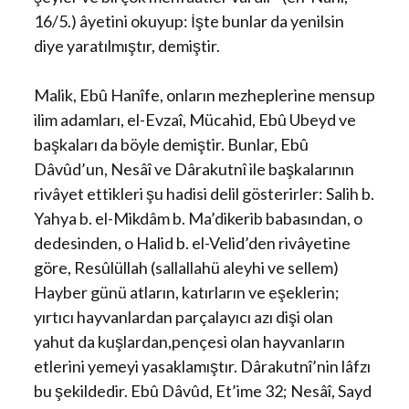
16/5.) âyetini okuyup: İşte bunlar da yenilsin
diye yaratılmıştır, demiştir.
Malik, Ebû Hanîfe, onların mezheplerine mensup
ilim adamları, el-Evzaî, Mücahid, Ebû Ubeyd ve
başkaları da böyle demiştir. Bunlar, Ebû
Dâvûd’un, Nesâî ve Dârakutnî ile başkalarının
rivâyet ettikleri şu hadisi delil gösterirler: Salih b.
Yahya b. el-Mikdâm b. Ma’dikerib babasından, o
dedesinden, o Halid b. el-Velid’den rivâyetine
göre, Resûlüllah (sallallahü aleyhi ve sellem)
Hayber günü atların, katırların ve eşeklerin;
yırtıcı hayvanlardan parçalayıcı azı dişi olan
yahut da kuşlardan,pençesi olan hayvanların
etlerini yemeyi yasaklamıştır. Dârakutnî’nin lâfzı
bu şekildedir. Ebû Dâvûd, Et’ime 32; Nesâî, Sayd