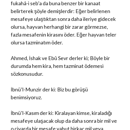
fukahâ-i seb’a da buna benzer bir kanaat
belirterek şöyle demişlerdir: Eğer belirlenen
mesafeye ulaştıktan sonra daha ileriye gidecek
olursa, hayvan herhangi bir zarar görmezse,
fazla mesafenin kirasını öder. Eğer hayvan teler
olursa tazminatım öder.
Ahmed, İshak ve Ebû Sevr derler ki; Böyle bir
durumda hem kira, hem tazminat ödemesi
sözkonusudur.
İbnü’l-Munzir der ki: Biz bu görüşü
benimsiyoruz.
İbnü’l-Kasım der ki: Kiralayan kimse, kiraladığı
mesafeye ulaşacak olup da daha sonra bir mil ve
o civarda bir mesafe yahut birkaç mil veya