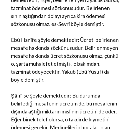
demektedir; Eğer, belirlenen yeri aşacak olursa,
tazminat ödemesi sözkonusudur. Belirlenen
sının aştığından dolayı ayrıca kira ödemesi
sözkonusu olmaz. es-Sevrî böyle demiştir.
Ebû Hanîfe şöyle demektedir: Ücret, belirlenen
mesafe hakkında sözkünusudur. Belirlenmeyen
mesafe hakkında ücret sözkonusu olmaz, çünkü
o, şarta muhalefet etmişti-, o bakımdan,
tazminat ödeyecektir. Yakub (Ebû Yûsuf) da
böyle demiştir.
Şâfiî ise şöyle demektedir: Bu durumda
belirlediği mesafenin ücretim de, bu mesafenin
dışında aştığı miktarın mislinin ücretini de öder.
Eğer binek telef olursa, o takdirde kıymetini
ödemesi gerekir. Medinelilerin hocaları olan