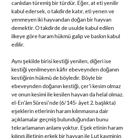
canlıdan türemiş bir türdür. Eğer, at eti yenilir
kabul edersek, o takdirde katır, eti yenen ve
yenmeyen iki hayvandan doğan bir hayvan
demektir. O takdirde de usulde kabul edilen
ilkeye göre haram hükmü galip ve baskın kabul
edilir.
Aynı şekilde birisi kestiği yenilen, diğeri ise
kestiği yenilmeyen kâfir ebeveynden doğanın
kestiğinin hükmü de böyledir. Böyle bir
ebeveynden doğanın kestiği, çer’i kesim olmaz
ve onun kesimi ile kesilen hayvan da helal olmaz.
el-En’âm Sûresi’nde (6/145- âyet 2. başlıkta)
eşeklerin etlerinin haram kılınmasına dair
açıklamalar geçmiş bulunduğundan bunu
tekrarlamanın anlamı yoktur. Eşek etinin haram
kılınış illetinin erkek bir hayvan ile Lut kavminin