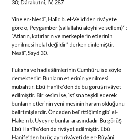
30; Dârakutnî, IV, 287
Yine en-Nesâî, Halid b. el-Velid’den rivâyete
göre o, Peygamber (sallallahü aleyhi ve sellem)’i:
“Atların, katırların ve merkeplerin etlerinin
yenilmesi helal değildir” derken dinlemiştir.
Nesâî, Sayd 30.
Fukaha ve hadis âlimlerinin Cumhûru ise söyle
demektedir: Bunların etlerinin yenilmesi
mubahtır. Ebû Hanîfe’den de bu görüş rivâyet
edilmiştir. Bir kesim İse, istisna teşkil ederek
bunların etlerinin yenilmesinin haram olduğunu
belirtmişlerdir. Önceden belirttiğimiz gibi el-
Hakem b. Uyeyne bunlar arasındadır Bu görüş
Ebû Hanîfe’den de rivâyet edilmiştir. Ebû
Hanîfe’den bu üç ayrı rivâyeti de er-Rûyânî,