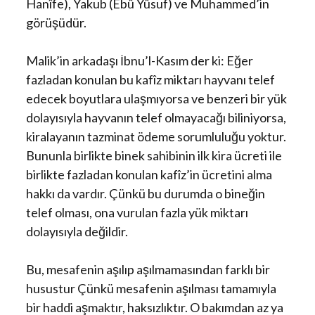
Hanîfe), Yakub (Ebû Yûsuf) ve Muhammed’in
görüşüdür.
Malik’in arkadaşı İbnu’l-Kasım der ki: Eğer
fazladan konulan bu kafîz miktarı hayvanı telef
edecek boyutlara ulaşmıyorsa ve benzeri bir yük
dolayısıyla hayvanın telef olmayacağı biliniyorsa,
kiralayanın tazminat ödeme sorumluluğu yoktur.
Bununla birlikte binek sahibinin ilk kira ücreti ile
birlikte fazladan konulan kafîz’in ücretini alma
hakkı da vardır. Çünkü bu durumda o bineğin
telef olması, ona vurulan fazla yük miktarı
dolayısıyla değildir.
Bu, mesafenin aşılıp aşılmamasından farklı bir
husustur Çünkü mesafenin aşılması tamamıyla
bir haddi aşmaktır, haksızlıktır. O bakımdan az ya