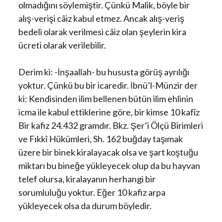
olmadığını söylemiştir. Çünkü Malik, böyle bir
alış-verişi câiz kabul etmez. Ancak alış-veriş
bedeli olarak verilmesi câiz olan şeylerin kira
ücreti olarak verilebilir.
Derim ki: -İnşaallah- bu hususta görüş ayrılığı
yoktur. Çünkü bu bir icaredir. İbnü’l-Münzir der
ki: Kendisinden ilim bellenen bütün ilim ehlinin
icma ile kabul ettiklerine göre, bir kimse 10 kafîz
Bir kafiz 24.432 gramdır. Bkz. Şer’i Ölçü Birimleri
ve Fıkkî Hükümleri, Sh. 162 buğday taşımak
üzere bir binek kiralayacak olsa ve şart koştuğu
miktarı bu bineğe yükleyecek olup da bu hayvan
telef olursa, kiralayanın herhangi bir
sorumluluğu yoktur. Eğer 10 kafiz arpa
yükleyecek olsa da durum böyledir.