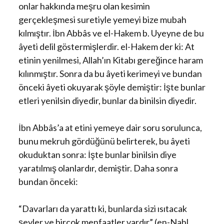
onlar hakkında meşru olan kesimin
gerçekleşmesi suretiyle yemeyi bize mubah
kılmıştır. İbn Abbâs ve el-Hakem b. Uyeyne de bu
âyeti delil göstermişlerdir. el-Hakem der ki: At
etinin yenilmesi, Allah’ın Kitabı gereğince haram
kılınmıştır. Sonra da bu âyeti kerimeyi ve bundan
önceki âyeti okuyarak şöyle demiştir: İşte bunlar
etleri yenilsin diyedir, bunlar da binilsin diyedir.
İbn Abbâs’a at etini yemeye dair soru sorulunca,
bunu mekruh gördüğünü belirterek, bu âyeti
okuduktan sonra: İşte bunlar binilsin diye
yaratılmış olanlardır, demiştir. Daha sonra
bundan önceki:
“Davarları da yarattı ki, bunlarda sizi ısıtacak
şeyler ve birçok menfaatler vardır” (en-Nahl,