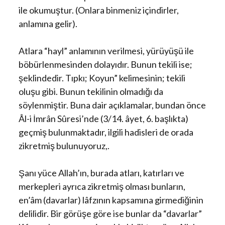
ile okumuştur. (Onlara binmeniz içindirler,
anlamına gelir).
Atlara “hayl” anlamının verilmesi, yürüyüşü ile
böbürlenmesinden dolayıdır. Bunun tekili ise;
şeklindedir. Tıpkı; Koyun” kelimesinin; tekili
oluşu gibi. Bunun tekilinin olmadığı da
söylenmiştir. Buna dair açıklamalar, bundan önce
Âl-i İmrân Sûresi’nde (3/14. âyet, 6. başlıkta)
geçmiş bulunmaktadır, ilgili hadisleri de orada
zikretmiş bulunuyoruz,.
Şanı yüce Allah’ın, burada atları, katırları ve
merkepleri ayrıca zikretmiş olması bunların,
en’âm (davarlar) lâfzının kapsamına girmediğinin
delilidir. Bir görüşe göre ise bunlar da “davarlar”