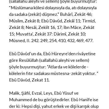
(sallallahü aleyhi ve sellem) şöyle buyurmuştur:
“Müslümana kölesi dolayısıyla da, atı dolayısıyla
da sadaka (zekât) düşmez.” Buhârî, Zekât 46;
Müslim, Zekât 8; Ebû Dâvûd, Zekâî 11; Tirmizî,
Zekât 8; Nesâi, Zekiît 16, 17; İbn Mâce, Zekât
15; Muvatta’, Zekât 37: Dârimî, Zekât 10;
Müsned, II. 242. 249, 254, 410, 432, 469, 477.
Ebû Dâvûd’un da, Ebû Hüreyre’den rivâyetine
göre Resûlüllah (sallallahü aleyhi ve sellem)
şöyle buyurmuştur: “Atlarda ve kölelerde -
kölelerin fıtır sadakası müstesna- zekât yoktur. ”
Ebû Dâvûd, Zekat 11.
Malik, Şâfiî, Evzaî, Leys, Ebû Yûsuf ve
Muhammed de bu görüştedirler. Ebû Hanîfe ise
der ki: Hepsi dişi, yahut erkek ve dişi karışık olup