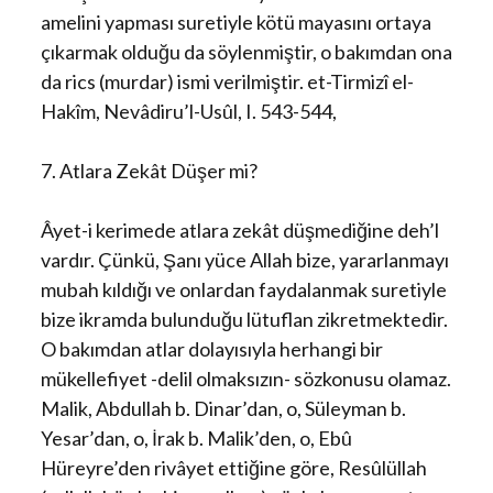
amelini yapması suretiyle kötü mayasını ortaya
çıkarmak olduğu da söylenmiştir, o bakımdan ona
da rics (murdar) ismi verilmiştir. et-Tirmizî el-
Hakîm, Nevâdiru’l-Usûl, I. 543-544,
7. Atlara Zekât Düşer mi?
Âyet-i kerimede atlara zekât düşmediğine deh’l
vardır. Çünkü, Şanı yüce Allah bize, yararlanmayı
mubah kıldığı ve onlardan faydalanmak suretiyle
bize ikramda bulunduğu lütuflan zikretmektedir.
O bakımdan atlar dolayısıyla herhangi bir
mükellefiyet -delil olmaksızın- sözkonusu olamaz.
Malik, Abdullah b. Dinar’dan, o, Süleyman b.
Yesar’dan, o, İrak b. Malik’den, o, Ebû
Hüreyre’den rivâyet ettiğine göre, Resûlüllah