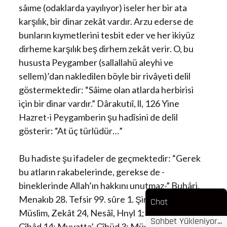
sâıme (odaklarda yayılıyor) iseler her bir ata
karşılık, bir dinar zekât vardır. Arzu ederse de
bunların kıymetlerini tesbit eder ve her ikiyüz
dirheme karşılık beş dirhem zekât verir. O, bu
hususta Peygamber (sallallahü aleyhi ve
sellem)’dan nakledilen böyle bir rivâyeti delil
göstermektedir: “Sâime olan atlarda herbirisi
için bir dinar vardır.” Dârakutıî, ll, 126 Yine
Hazret-i Peygamberin şu hadîsini de delil
gösterir: “At üç türlüdür…”
Bu hadiste şu ifadeler de geçmektedir: “Gerek
bu atların rakabelerinde, gerekse de -
bineklerinde Allah’ın hakkını unutmaz-” Buhâri,
Menakıb 28. Tefsir 99. sûre 1. Şirb U, İ’îisânı 24:
Chat
Müslim, Zekât 24, Nesâî, Hnyl 1; İbn Mâce,
Sohbet Yükleniyor...
Cîhâd 14; Muvatta’, Cîhüd 3: Müsned, II, 262.