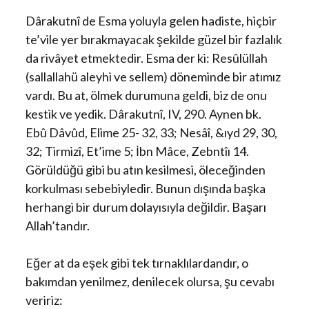
Dârakutnî de Esma yoluyla gelen hadiste, hiçbir
te’vile yer bırakmayacak şekilde güzel bir fazlalık
da rivâyet etmektedir. Esma der ki: Resûlüllah
(sallallahü aleyhi ve sellem) döneminde bir atımız
vardı. Bu at, ölmek durumuna geldi, biz de onu
kestik ve yedik. Dârakutnî, IV, 290. Aynen bk.
Ebû Dâvûd, Elime 25- 32, 33; Nesâî, &ıyd 29, 30,
32; Tirmizî, Et’ime 5; İbn Mâce, Zebntîı 14.
Görüldüğü gibi bu atın kesilmesi, öleceğinden
korkulması sebebiyledir. Bunun dışında başka
herhangi bir durum dolayısıyla değildir. Başarı
Allah’tandır.
Eğer at da eşek gibi tek tırnaklılardandır, o
bakımdan yenilmez, denilecek olursa, şu cevabı
veririz: