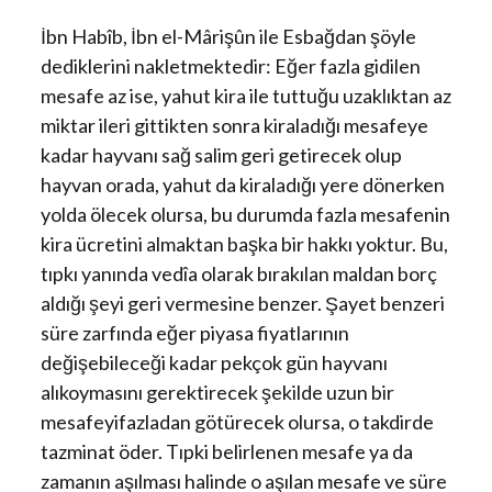
İbn Habîb, İbn el-Mârişûn ile Esbağdan şöyle
dediklerini nakletmektedir: Eğer fazla gidilen
mesafe az ise, yahut kira ile tuttuğu uzaklıktan az
miktar ileri gittikten sonra kiraladığı mesafeye
kadar hayvanı sağ salim geri getirecek olup
hayvan orada, yahut da kiraladığı yere dönerken
yolda ölecek olursa, bu durumda fazla mesafenin
kira ücretini almaktan başka bir hakkı yoktur. Bu,
tıpkı yanında vedîa olarak bırakılan maldan borç
aldığı şeyi geri vermesine benzer. Şayet benzeri
süre zarfında eğer piyasa fiyatlarının
değişebileceği kadar pekçok gün hayvanı
alıkoymasını gerektirecek şekilde uzun bir
mesafeyifazladan götürecek olursa, o takdirde
tazminat öder. Tıpki belirlenen mesafe ya da
zamanın aşılması halinde o aşılan mesafe ve süre