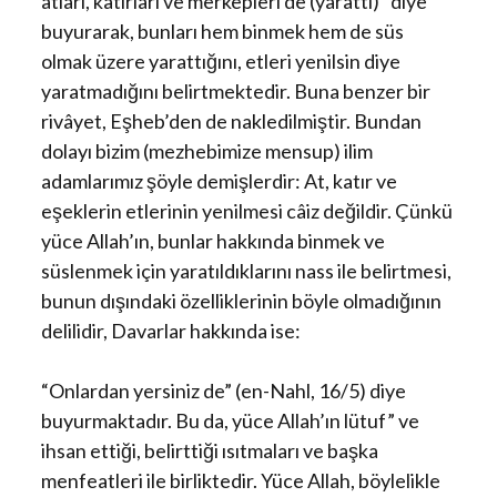
atları, katırları ve merkepleri de (yarattı)” diye
buyurarak, bunları hem binmek hem de süs
olmak üzere yarattığını, etleri yenilsin diye
yaratmadığını belirtmektedir. Buna benzer bir
rivâyet, Eşheb’den de nakledilmiştir. Bundan
dolayı bizim (mezhebimize mensup) ilim
adamlarımız şöyle demişlerdir: At, katır ve
eşeklerin etlerinin yenilmesi câiz değildir. Çünkü
yüce Allah’ın, bunlar hakkında binmek ve
süslenmek için yaratıldıklarını nass ile belirtmesi,
bunun dışındaki özelliklerinin böyle olmadığının
delilidir, Davarlar hakkında ise:
“Onlardan yersiniz de” (en-Nahl, 16/5) diye
buyurmaktadır. Bu da, yüce Allah’ın lütuf” ve
ihsan ettiği, belirttiği ısıtmaları ve başka
menfeatleri ile birliktedir. Yüce Allah, böylelikle