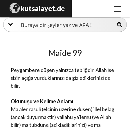
kutsalayet.de
menüy
aç
İslamiyet
Hristiyanlık
Maide 99
Musevilik
Zerdüştlük
Peygambere düşen yalnızca tebliğdir. Allah ise
Ezidilik
sizin açığa vurduklarınızı da gizlediklerinizi de
bilir.
Hinduizm
Okunuşu ve Kelime Anlamı
Ma aler rasuli (elcinin uzerine dusen) illel belag
(ancak duyurmaktir) vallahu ya’lemu (ve Allah
bilir) ma tubdune (acikladiklarinizi) ve ma