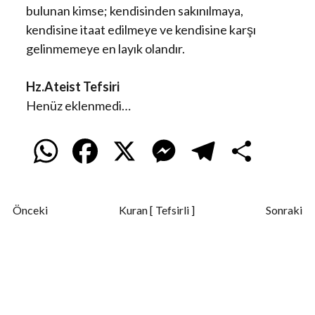
bulunan kimse; kendisinden sakınılmaya,
kendisine itaat edilmeye ve kendisine karşı
gelinmemeye en layık olandır.
Hz.Ateist Tefsiri
Henüz eklenmedi…
W
F
X
M
T
S
h
a
e
e
h
Önceki
Kuran [ Tefsirli ]
Sonraki
a
c
s
l
a
t
e
s
e
r
s
b
e
g
e