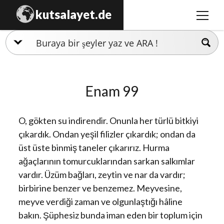
kutsalayet.de
m
e
n
İslamiyet
ü
y
Hristiyanlık
ü
Enam 99
a
Musevilik
ç
Zerdüştlük
O, gökten su indirendir. Onunla her türlü bitkiyi
Ezidilik
çıkardık. Ondan yeşil filizler çıkardık; ondan da
üst üste binmiş taneler çıkarırız. Hurma
Hinduizm
ağaçlarının tomurcuklarından sarkan salkımlar
vardır. Üzüm bağları, zeytin ve nar da vardır;
birbirine benzer ve benzemez. Meyvesine,
meyve verdiği zaman ve olgunlaştığı hâline
bakın. Şüphesiz bunda iman eden bir toplum için