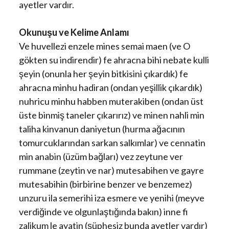
ayetler vardır.
Okunuşu ve Kelime Anlamı
Ve huvellezi enzele mines semai maen (ve O
gökten su indirendir) fe ahracna bihi nebate kulli
şeyin (onunla her şeyin bitkisini çıkardık) fe
ahracna minhu hadiran (ondan yeşillik çıkardık)
nuhricu minhu habben muterakiben (ondan üst
üste binmiş taneler çıkarırız) ve minen nahli min
taliha kinvanun daniyetun (hurma ağacının
tomurcuklarından sarkan salkımlar) ve cennatin
min anabin (üzüm bağları) vez zeytune ver
rummane (zeytin ve nar) mutesabihen ve gayre
mutesabihin (birbirine benzer ve benzemez)
unzuru ila semerihi iza esmere ve yenihi (meyve
verdiğinde ve olgunlaştığında bakın) inne fi
zalikum le ayatin (şüphesiz bunda ayetler vardır)