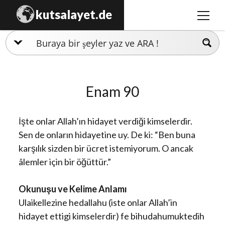
kutsalayet.de
menüy
aç
İslamiyet
Hristiyanlık
Enam 90
Musevilik
Zerdüştlük
İşte onlar Allah’ın hidayet verdiği kimselerdir.
Ezidilik
Sen de onların hidayetine uy. De ki: “Ben buna
karşılık sizden bir ücret istemiyorum. O ancak
Hinduizm
âlemler için bir öğüttür.”
Okunuşu ve Kelime Anlamı
Ulaikellezine hedallahu (iste onlar Allah’in
hidayet ettigi kimselerdir) fe bihudahumuktedih