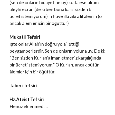
(sen de onlarin hidayetine uy) kul la eselukum
aleyhi ecran (de ki ben buna karsi sizden bir
ucret istemiyorum) in huve illa zikra lil alemin (o
ancak alemler icin bir oguttur)
Mukatil Tefsiri
İşte onlar Allah’ın doğru yola ilettiği
peygamberlerdir. Sen de onların yoluna uy. De ki:
“Ben sizden Kur’an’a iman etmeniz karşılığında
bir ücret istemiyorum.” O Kur’an, ancak bütün
âlemler için bir öğüttür.
Taberi Tefsiri
Hz.Ateist Tefsiri
Henüz eklenmedi…