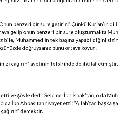
leceğimiz fakat ehli olmadığımız bir dilde benzerini
Onun benzeri bir sure getirin.” Çünkü Kur’an’ın dil
araya gelip onun benzeri bir sure oluşturmakta M
z bile, Muhammed’in tek başına yapabildiğini sizi
zünüzde doğruysanız bunu ortaya koyun.
inizi çağırın” ayetinin tefsirinde de ihtilaf etmiştir.
tti ve şöyle dedi: Seleme, İbn İshak’tan, o da 
o da İbn Abbas’tan rivayet etti: “Allah’tan başka şa
 çağırın” demektir.