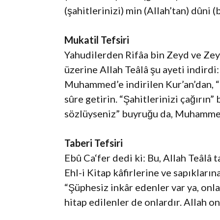
(şahitlerinizi) min (Allah’tan) dûni 
Mukatil Tefsiri
Yahudilerden Rifâa bin Zeyd ve Zey
üzerine Allah Teâlâ şu ayeti indirdi
Muhammed’e indirilen Kur’an’dan, “h
sûre getirin. “Şahitlerinizi çağırın
sözlüyseniz” buyruğu da, Muhammed’
Taberi Tefsiri
Ebû Ca‘fer dedi ki: Bu, Allah Teâlâ
Ehl-i Kitap kâfirlerine ve sapıklarına
“Şüphesiz inkâr edenler var ya, onla
hitap edilenler de onlardır. Allah o