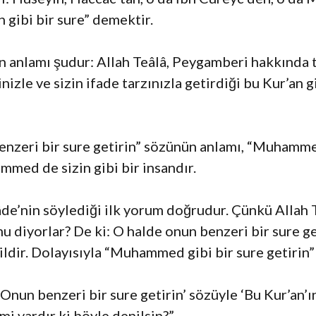
n gibi bir sure” demektir.
n anlamı şudur: Allah Teâlâ, Peygamberi hakkında t
izle ve sizin ifade tarzınızla getirdiği bu Kur’an g
benzeri bir sure getirin” sözünün anlamı, “Muhammed
med de sizin gibi bir insandır.
de’nin söylediği ilk yorum doğrudur. Çünkü Allah 
diyorlar? De ki: O halde onun benzeri bir sure get
ldir. Dolayısıyla “Muhammed gibi bir sure getirin”
‘Onun benzeri bir sure getirin’ sözüyle ‘Bu Kur’an’ın
mi vardır ki böyle denilsin?”