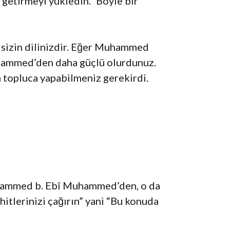
 getirmeyi yükledin.” Böyle bir
i sizin dilinizdir. Eğer Muhammed
uhammed’den daha güçlü olurdunuz.
n topluca yapabilmeniz gerekirdi.
Muhammed b. Ebî Muhammed’den, o da
hitlerinizi çağırın” yani “Bu konuda