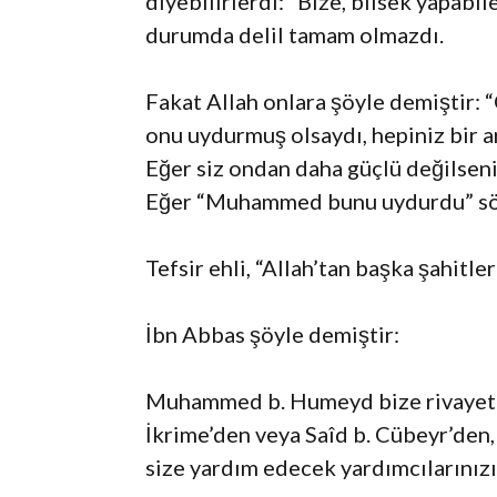
diyebilirlerdi: “Bize, bilsek yapabi
durumda delil tamam olmazdı.
Fakat Allah onlara şöyle demiştir: “
onu uydurmuş olsaydı, hepiniz bir 
Eğer siz ondan daha güçlü değilseni
Eğer “Muhammed bunu uydurdu” sö
Tefsir ehli, “Allah’tan başka şahitler
İbn Abbas şöyle demiştir:
Muhammed b. Humeyd bize rivayet e
İkrime’den veya Saîd b. Cübeyr’den, 
size yardım edecek yardımcılarınızı