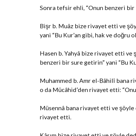
Sonra tefsir ehli, “Onun benzeri bir 
Bişr b. Muâz bize rivayet etti ve şö
yani “Bu Kur’an gibi, hak ve doğru o
Hasen b. Yahyâ bize rivayet etti ve
benzeri bir sure getirin” yani “Bu Ku
Muhammed b. Amr el-Bâhilî bana riva
o da Mücâhid’den rivayet etti: “Onun
Müsennâ bana rivayet etti ve şöyle 
rivayet etti.
Kâsım bize rivayet etti ve şöyle de