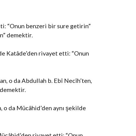
ti: “Onun benzeri bir sure getirin”
in” demektir.
de Katâde’den rivayet etti: “Onun
n, o da Abdullah b. Ebî Necîh’ten,
 demektir.
n, o da Mücâhid’den aynı şekilde
Mücâhid’den rivayet etti: “Onun