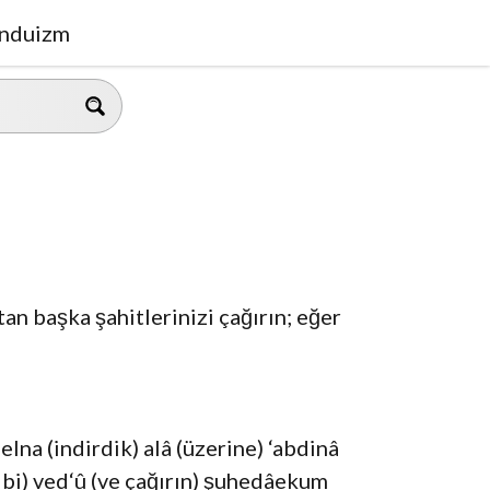
nduizm
an başka şahitlerinizi çağırın; eğer
lna (indirdik) alâ (üzerine) ‘abdinâ
gibi) ved‘û (ve çağırın) şuhedâekum