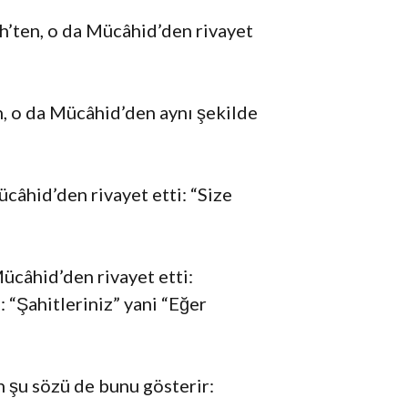
h’ten, o da Mücâhid’den rivayet
n, o da Mücâhid’den aynı şekilde
ücâhid’den rivayet etti: “Size
Mücâhid’den rivayet etti:
: “Şahitleriniz” yani “Eğer
in şu sözü de bunu gösterir: