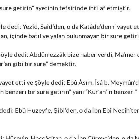
sure getirin” ayetinin tefsirinde ihtilaf etmiştir.
yle dedi: Yezîd, Saîd’den, o da Katâde’den rivayet et
lan, içinde batıl ve yalan bulunmayan bir sure getir
 şöyle dedi: Abdürrezzâk bize haber verdi, Ma‘mer 
r’an gibi bir sure” demektir.
yet etti ve şöyle dedi: Ebû Âsım, Îsâ b. Meymûn’da
 benzeri bir sure getirin” yani “Kur’an’ın benzeri”
dedi: Ebû Huzeyfe, Şibl’den, o da İbn Ebî Necîh’te
di: Hüseyin, Haccâc’tan, o da İbn Cüreyc’den, o da 