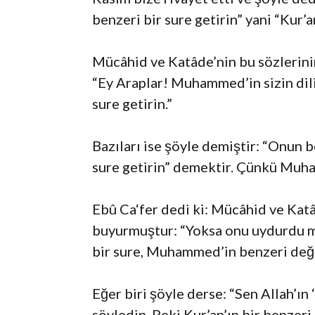
benzeri bir sure getirin” yani “Kur’a
Mücâhid ve Katâde’nin bu sözlerini
“Ey Araplar! Muhammed’in sizin dilin
sure getirin.”
Bazıları ise şöyle demiştir: “Onun 
sure getirin” demektir. Çünkü Muham
Ebû Ca‘fer dedi ki: Mücâhid ve Katâ
buyurmuştur: “Yoksa onu uydurdu mu 
bir sure, Muhammed’in benzeri deği
Eğer biri şöyle derse: “Sen Allah’ın 
söyledin. Peki Kur’an’ın bir benzeri 