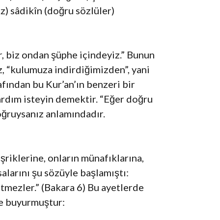
iz) sâdikîn (doğru sözlüler)
, biz ondan şüphe içindeyiz.” Bunun
z, “kulumuza indirdiğimizden”, yani
afından bu Kur’an’ın benzeri bir
 yardım isteyin demektir. “Eğer doğru
ğruysanız anlamındadır.
riklerine, onların münafıklarına,
ssalarını şu sözüyle başlamıştı:
etmezler.” (Bakara 6) Bu ayetlerde
yle buyurmuştur: