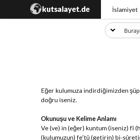
kutsalayet.de
İslamiyet
Eğer kulumuza indirdiğimizden şüphe
doğru iseniz.
Okunuşu ve Kelime Anlamı
Ve (ve) in (eğer) kuntum (iseniz) fî
(kulumuzun) fe’tû (getirin) bi-sûret