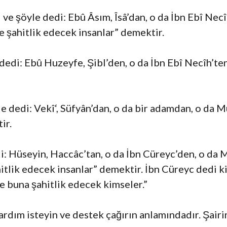
e şöyle dedi: Ebû Âsım, Îsâ’dan, o da İbn Ebî Necî
ize şahitlik edecek insanlar” demektir.
dedi: Ebû Huzeyfe, Şibl’den, o da İbn Ebî Necîh’te
e dedi: Vekî‘, Süfyân’dan, o da bir adamdan, o da M
ir.
i: Hüseyin, Haccâc’tan, o da İbn Cüreyc’den, o da 
hitlik edecek insanlar” demektir. İbn Cüreyc dedi ki
se buna şahitlik edecek kimseler.”
yardım isteyin ve destek çağırın anlamındadır. Şair