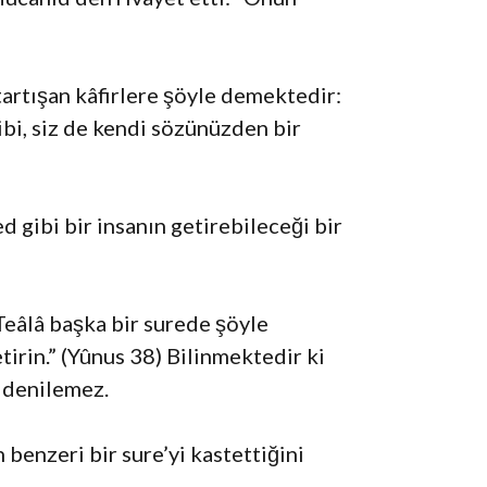
artışan kâfirlere şöyle demektedir:
ibi, siz de kendi sözünüzden bir
 gibi bir insanın getirebileceği bir
Teâlâ başka bir surede şöyle
irin.” (Yûnus 38) Bilinmektedir ki
 denilemez.
 benzeri bir sure’yi kastettiğini