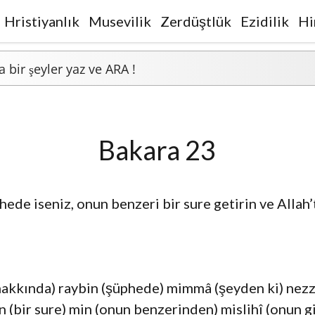
Hristiyanlık
Musevilik
Zerdüştlük
Ezidilik
Hi
Bakara 23
de iseniz, onun benzeri bir sure getirin ve Allah’t
 (hakkında) raybin (şüphede) mimmâ (şeyden ki) nezze
in (bir sure) min (onun benzerinden) mislihî (onun 