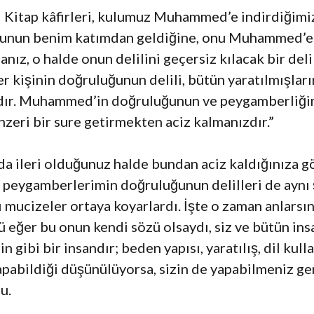
-i Kitap kâfirleri, kulumuz Muhammed’e indirdiğimiz
 bunun benim katımdan geldiğine, onu Muhammed’e
ız, o halde onun delilini geçersiz kılacak bir delil
 kişinin doğruluğunun delili, bütün yaratılmışlar
dır. Muhammed’in doğruluğunun ve peygamberliğinin 
nzeri bir sure getirmekten aciz kalmanızdır.”
ında ileri olduğunuz halde bundan aciz kaldığınıza g
 peygamberlerimin doğruluğunun delilleri de aynı 
ı mucizeler ortaya koyarlardı. İşte o zaman anlar
 eğer bu onun kendi sözü olsaydı, siz ve bütün in
gibi bir insandır; beden yapısı, yaratılış, dil kul
abildiği düşünülüyorsa, sizin de yapabilmeniz ger
u.