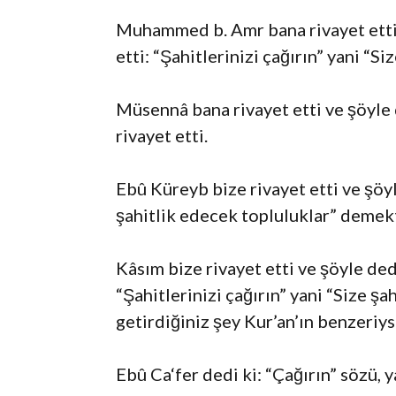
Muhammed b. Amr bana rivayet etti v
etti: “Şahitlerinizi çağırın” yani “S
Müsennâ bana rivayet etti ve şöyle 
rivayet etti.
Ebû Küreyb bize rivayet etti ve şöyl
şahitlik edecek topluluklar” demekt
Kâsım bize rivayet etti ve şöyle ded
“Şahitlerinizi çağırın” yani “Size şa
getirdiğiniz şey Kur’an’ın benzeriy
Ebû Ca‘fer dedi ki: “Çağırın” sözü, 