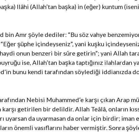
(başka) llâhi (Allah’tan başka) in (eğer) kuntum (isen
d bin Amr şöyle dediler: “Bu söz vahye benzemiyor
: “Eğer şüphe içindeyseniz”, yani kuşku içindeyseni
aydi onun benzeri bir sûre getirin”; yani Allah tar
” buyruğu ise, Allah’tan başka taptığınız ilahlardan
in bunu kendi tarafından söylediği iddianızda do
 tarafından Nebisi Muhammed’e karşı çıkan Arap müş
 karşı getirilen bir delildir. Allah Teâlâ, onların kı
rı uyarsan da uyarmasan da onlar için birdir; iman 
nların önemli vasıflarını haber vermiştir. Sonra şö