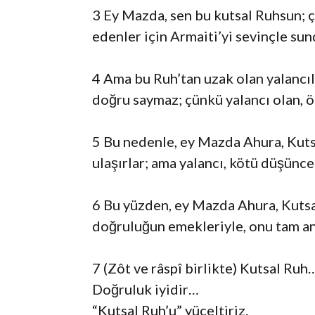
3 Ey Mazda, sen bu kutsal Ruhsun; ç
edenler için Armaiti’yi sevinçle sund
4 Ama bu Ruh’tan uzak olan yalancıl
doğru saymaz; çünkü yalancı olan, ö
5 Bu nedenle, ey Mazda Ahura, Kutsal
ulaşırlar; ama yalancı, kötü düşünce
6 Bu yüzden, ey Mazda Ahura, Kutsal
doğruluğun emekleriyle, onu tam an
7 (Zôt ve râspî birlikte) Kutsal Ruh
Doğruluk iyidir…
“Kutsal Ruh’u” yüceltiriz.