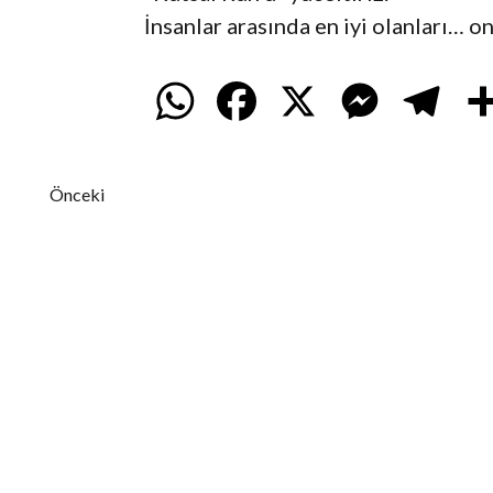
İnsanlar arasında en iyi olanları… on
W
F
X
M
T
h
a
e
e
Önceki
a
c
s
l
t
e
s
e
s
b
e
g
A
o
n
r
p
o
g
a
p
k
e
m