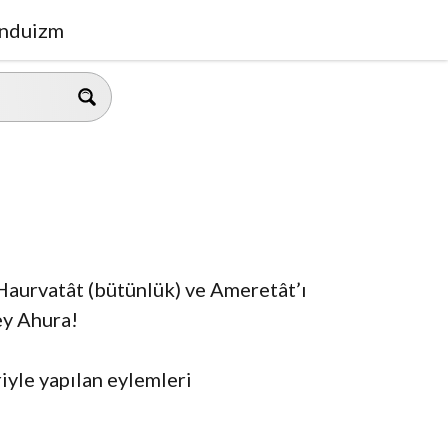
nduizm
 Haurvatât (bütünlük) ve Ameretât’ı
ey Ahura!
riyle yapılan eylemleri