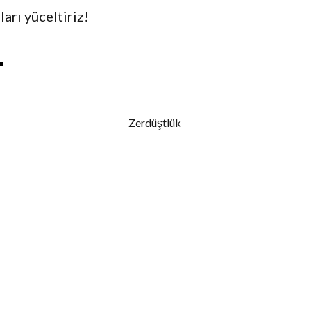
ları yüceltiriz!
S
h
Zerdüştlük
a
r
e