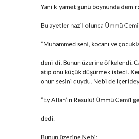
Yani kıyamet günü boynunda demirde
Bu ayetler nazil olunca Ümmü Cemîl
“Muhammed seni, kocanı ve çocuklar
denildi. Bunun üzerine öfkelendi. C
atıp onu küçük düşürmek istedi. Ke
onun sesini duydu. Nebi de içeridey
“Ey Allah’ın Resulü! Ümmü Cemîl gel
dedi.
Bunun üzerine Nebi: