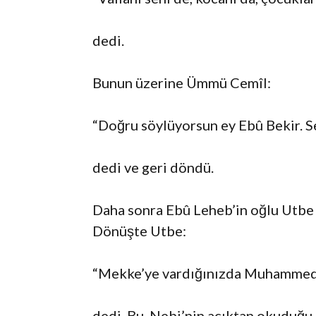
dedi.
Bunun üzerine Ümmü Cemîl:
“Doğru söylüyorsun ey Ebû Bekir. Sen
dedi ve geri döndü.
Daha sonra Ebû Leheb’in oğlu Utbe ti
Dönüşte Utbe:
“Mekke’ye vardığınızda Muhammed’e 
dedi. Bu, Nebi’nin açıktan okuduğu i