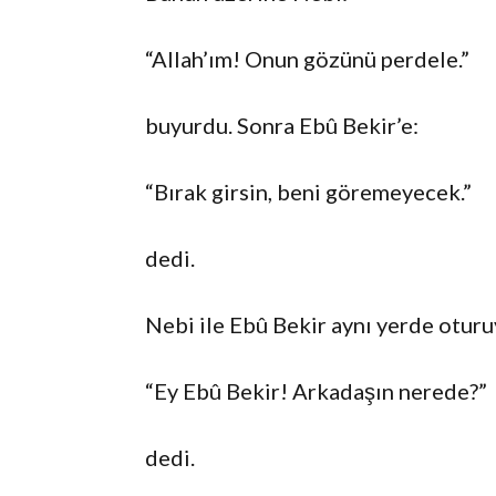
“Allah’ım! Onun gözünü perdele.”
buyurdu. Sonra Ebû Bekir’e:
“Bırak girsin, beni göremeyecek.”
dedi.
Nebi ile Ebû Bekir aynı yerde oturu
“Ey Ebû Bekir! Arkadaşın nerede?”
dedi.