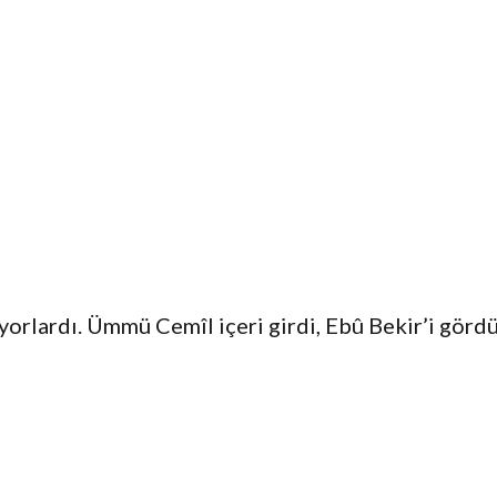
yorlardı. Ümmü Cemîl içeri girdi, Ebû Bekir’i görd