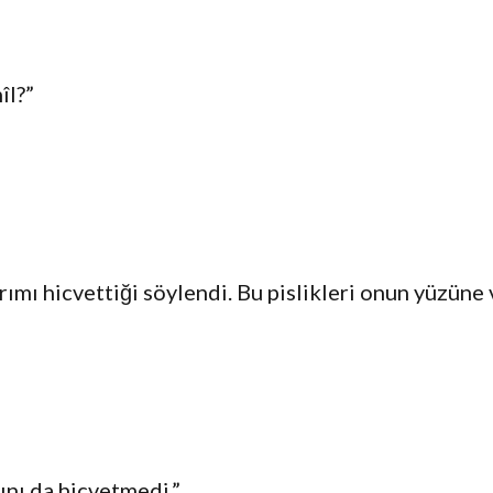
îl?”
ımı hicvettiği söylendi. Bu pislikleri onun yüzüne 
rını da hicvetmedi.”