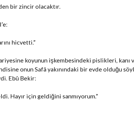
n bir zincir olacaktır.
’e:
ını hicvetti.”
ariyesine koyunun işkembesindeki pislikleri, kanı v
ndisine onun Safâ yakınındaki bir evde olduğu söyl
di. Ebû Bekir:
di. Hayır için geldiğini sanmıyorum.”