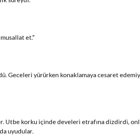
musallat et.”
dü. Geceleri yürürken konaklamaya cesaret edemiy
. Utbe korku içinde develeri etrafına dizdirdi, onl
nda uyudular.