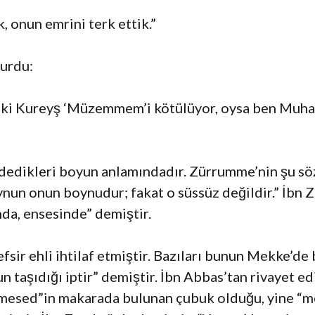
, onun emrini terk ettik.”
yurdu:
dur ki Kureyş ‘Müzemmem’i kötülüyor, oysa ben Muh
” dedikleri boyun anlamındadır. Zürrumme’nin şu sö
ynun onun boynudur; fakat o süssüz değildir.” İbn 
da, ensesinde” demiştir.
tefsir ehli ihtilaf etmiştir. Bazıları bunun Mekke’d
 taşıdığı iptir” demiştir. İbn Abbas’tan rivayet edi
 “mesed”in makarada bulunan çubuk olduğu, yine “