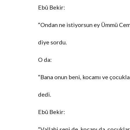
Ebû Bekir:
“Ondan ne istiyorsun ey Ümmü Cem
diye sordu.
O da:
“Bana onun beni, kocamı ve çocuklar
dedi.
Ebû Bekir:
“Vallahi seni de, kocanı da, çocukla