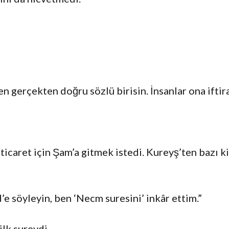
 gerçekten doğru sözlü birisin. İnsanlar ona iftira
caret için Şam’a gitmek istedi. Kureyş’ten bazı kiş
söyleyin, ben ‘Necm suresini’ inkâr ettim.”
lk sureydi.