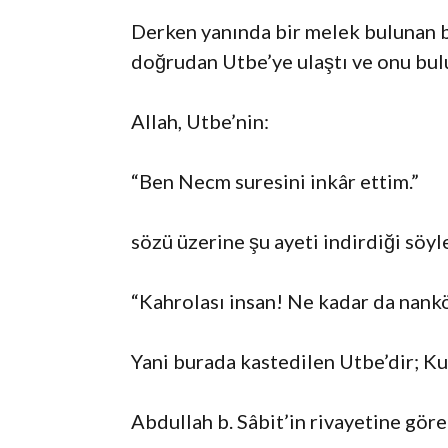
Derken yanında bir melek bulunan bi
doğrudan Utbe’ye ulaştı ve onu bul
Allah, Utbe’nin:
“Ben Necm suresini inkâr ettim.”
sözü üzerine şu ayeti indirdiği söyl
“Kahrolası insan! Ne kadar da nank
Yani burada kastedilen Utbe’dir; Ku
Abdullah b. Sâbit’in rivayetine gö