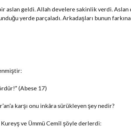
r aslan geldi. Allah develere sakinlik verdi. Asla
unduğu yerde parçaladı. Arkadaşları bunun farkına
enmiştir:
ördür!” (Abese 17)
r’an’a karşı onu inkâra sürükleyen şey nedir?
re Kureyş ve Ümmü Cemîl şöyle derlerdi: