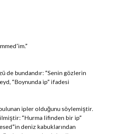
ammed’im.”
zü de bundandır: “Senin gözlerin
Zeyd, “Boynunda ip” ifadesi
e bulunan ipler olduğunu söylemiştir.
lmiştir: “Hur­ma lifinden bir ip”
mesed”in deniz kabuklarından