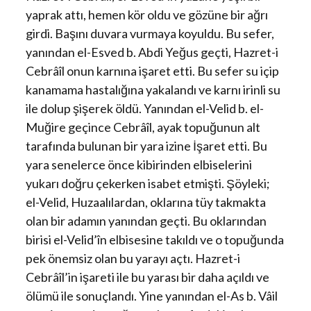
yaprak attı, hemen kör oldu ve gözüne bir ağrı
girdi. Başını duvara vurmaya koyuldu. Bu sefer,
yanından el-Esved b. Abdi Yeğus geçti, Hazret-i
Cebrâîl onun karnına işaret etti. Bu sefer su içip
kanamama hastalığına yakalandı ve karnı irinli su
ile dolup şişerek öldü. Yanından el-Velid b. el-
Muğire geçince Cebrâîl, ayak topuğunun alt
tarafında bulunan bir yara izine İşaret etti. Bu
yara senelerce önce kibirinden elbiselerini
yukarı doğru çekerken isabet etmişti. Şöyleki;
el-Velid, Huzaalılardan, oklarına tüy takmakta
olan bir adamın yanından geçti. Bu oklarından
birisi el-Velid’în elbisesine takıldı ve o topuğunda
pek önemsiz olan bu yarayı açtı. Hazret-i
Cebrâîl’in işareti ile bu yarası bir daha açıldı ve
ölümü ile sonuçlandı. Yine yanından el-As b. Vâil