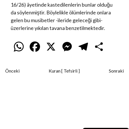
16/26) âyetinde kastedilenlerin bunlar olduğu
da söylenmiştir. Böylelikle ölümlerinde onlara
gelen bu musibetler -ileride geleceği gibi-
üzerlerine yıkılan tavana benzetilmektedir.
W
F
X
M
T
S
h
a
e
e
h
Önceki
Kuran [ Tefsirli ]
Sonraki
a
c
s
l
a
t
e
s
e
r
s
b
e
g
e
A
o
n
r