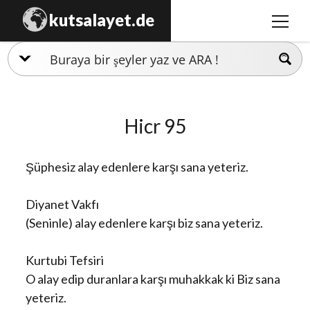
kutsalayet.de
m
e
n
İslamiyet
ü
y
Hristiyanlık
ü
Hicr 95
a
Musevilik
ç
Zerdüştlük
Şüphesiz alay edenlere karşı sana yeteriz.
Ezidilik
Diyanet Vakfı
Hinduizm
(Seninle) alay edenlere karşı biz sana yeteriz.
Kurtubi Tefsiri
O alay edip duranlara karşı muhakkak ki Biz sana
yeteriz.