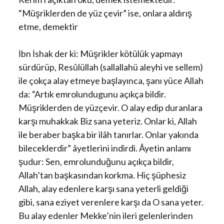
“Müşriklerden de yüz çevir” ise, onlara aldırış
etme, demektir
İbn İshak der ki: Müşrikler kötülük yapmayı
sürdürüp, Resûlüllah (sallallahü aleyhi ve sellem)
ile çokça alay etmeye başlayınca, şanı yüce Allah
da: “Artık emrolundugunu açıkça bildir.
Müşriklerden de yüzçevir. O alay edip duranlara
karşı muhakkak Biz sana yeteriz. Onlar ki, Allah
ile beraber başka bir ilâh tanırlar. Onlar yakında
bileceklerdir” âyetlerini indirdi. Âyetin anlamı
şudur: Sen, emrolunduğunu açıkça bildir,
Allah’tan başkasından korkma. Hiç şüphesiz
Allah, alay edenlere karşı sana yeterli geldiği
gibi, sana eziyet verenlere karşı da O sana yeter.
Bu alay edenler Mekke’nin ileri gelenlerinden