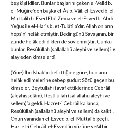
beş kişi idiler. Bunlar başlarını çeken el-Velid b.
el-Muğire’den başka el-Âs b. Vâil, el-Esved b. el-
Muttalib b. Esed Ebû Zema ve el-Esved b. Abdi
Yeğus ile el-Haris b. et-Tulâtila’dır. Allah onların
hepsini helâk etmiştir. Bedir günü Savaşının, bir
günde helâk edildikleri de söylenmiştir. Çünkü
bunlar, Resûlüllah (sallallahü aleyhi ve sellem) ile
alay eden kimselerdi.
(Yine) İbn İshak’ın belirttiğine göre, bunların
helâk edilmelerine sebep şudur: Sözü geçen bu
kimseler, Beytullahı tavaf ettiklerinde Cebrâîl
(aleyhisselâm), Resûlüllah (sallallahü aleyhi ve
sellem)’a geldi. Hazret-i Cebrâîl kalkınca,
Resûlüllah (sallallahü aleyhi ve sellem) da kalktı.
Onun yanından el-Esved b. el-Muttalib geçti.
Hazret-i Cebrâîl, el-Esved’in yüzüne yeşil bir