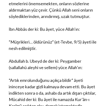
etmelerini önemsemekten, onların sözlerine
aldırmaktan yüz çevir. Çünkü Allah seni onların
söylediklerinden, arındırmış, uzak tutmuştur.
İbn Abbâs der ki: Bu âyet, yüce Allah’ın:
“Müşrikleri… öldürünüz” (et-Tevbe, 9/5) âyeti ile
nesh edilmiştir.
Abdullah b. Ubeyd de der ki: Peygamber
(sallallahü aleyhi ve sellem) yüce Allah’ın:
“Artık emrolunduğunu açıkça bildir” âyeti
ininceye kadar gizli kalmaya devam etti. Bu âyet
indikten sonra o da, ashabı da artık dışarı çıktılar,
Mücahid der ki: Bu âyet ile namazda Kur’ân-ı
Kerîm’i açıktan oku, demek istemektedir.