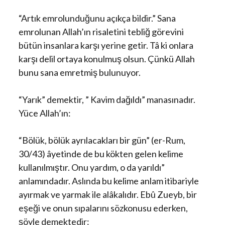
“Artık emrolunduğunu açıkça bildir.” Sana
emrolunan Allah’ın risaletini tebliğ görevini
bütün insanlara karşı yerine getir. Tâ ki onlara
karşı delil ortaya konulmuş olsun. Çünkü Allah
bunu sana emretmiş bulunuyor.
“Yarık” demektir, ” Kavim dağıldı” manasınadır.
Yüce Allah’ın:
“Bölük, bölük ayrılacakları bir gün” (er-Rum,
30/43) âyetinde de bu kökten gelen kelime
kullanılmıştır. Onu yardım, o da yarıldı”
anlamındadır. Aslında bu kelime anlam itibariyle
ayırmak ve yarmak ile alâkalıdır. Ebû Zueyb, bir
eşeği ve onun sıpalarını sözkonusu ederken,
şöyle demektedir: