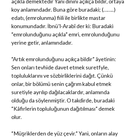
açıkla demektedir Yani dinini açıkça bildir, ortaya
koy anlamındadır. Buna göre buradaki; (……..)
edatı, (emrolunma) fiili ile birlikte mastar
konumundadır. İbnü’l-Arabî der ki: Buradaki
“emrolunduğunu açıkla” emri, emrolunduğunu
yerine getir, anlamındadır.
“Artık emrolunduğunu açıkça bildir” âyetinin:
Sen onları tevhide davet etmek suretfyle,
topluluklarını ve sözbirliklerini dağıt. Çünkü
onlar, bir bölümü senin çağrım kabul etmek
suretiyle ayrılıp dağılacaklardır, anlamında
olduğu da söylenmiştir. O takdirde, buradaki
“Kâfirlerin topluluğunun dağıtılması” demek
olur.
“Müşriklerden de yüz çevir.” Yani, onların alay