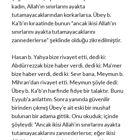
kadın, Allah’ın sınırlarını ayakta
tutamayacaklarından korkarlarsa. Übey b.
Ka‘b’ın kıraatinde bunun “ancak ikisi Allah’ın
sınırlarını ayakta tutamayacaklarını
zannederlerse” şeklinde olduğu zikredilmiştir.
Hasan b. Yahya bize rivayet etti, dedi ki:
Abdürrezzak bize haber verdi, dedi ki: Ma‘mer
bize haber verdi, dedi ki: Sevr bana, Meymun b.
Mihran’dan rivayet etti. Meymun şöyle dedi:
Übey b. Ka‘b’ın harfinde fidye bir talaktır. Bunu
Eyyub’a anlattım. Sonra yanında güvenilir
birinden çıkmış Übey’e ait eski bir mushaf
bulunan bir adama gittik. Onu okuduk; içinde
şöyleydi: “Ancak ikisi Allah’ın sınırlarını ayakta
tutamayacaklarını zannederlerse; eğer ikisi