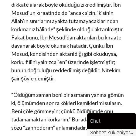
dikkate alarak böyle okuduğu zikredilmiştir. İbn
Mesud’un kıraatinde de “ancak sizin, ikisinin
Allah’ın sınırlarını ayakta tutamayacaklarından
korkmanız hâlinde” şeklinde olduğu aktarılmıştır.
Fakat bunu, İbn Mesud’dan aktarılan bu kıraate
dayanarak böyle okumak hatadır. Çünkü İbn
Mesud, kendisinden aktarıldığı gibi okuduysa,
korku fiilini yalnızca “en” üzerinde işletmiştir;
bunun doğruluğu reddedilmiş değildir. Nitekim
şair şöyle demiştir:
“Öldüğüm zaman beni bir asmanın yanına gömün
ki, ölümümden sonra kökleri kemiklerimi sulasın.
Beni çöle gömmeyin; çünkü öldüğümde onu
tadamamaktan korkarım.” Burada “korkarım”
Chat
sözü “zannederim” anlamındadır.
Sohbet Yükleniyor...