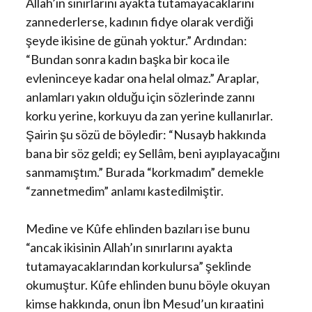
Allah’ın sınırlarını ayakta tutamayacaklarını
zannederlerse, kadının fidye olarak verdiği
şeyde ikisine de günah yoktur.” Ardından:
“Bundan sonra kadın başka bir koca ile
evleninceye kadar ona helal olmaz.” Araplar,
anlamları yakın olduğu için sözlerinde zannı
korku yerine, korkuyu da zan yerine kullanırlar.
Şairin şu sözü de böyledir: “Nusayb hakkında
bana bir söz geldi; ey Sellâm, beni ayıplayacağını
sanmamıştım.” Burada “korkmadım” demekle
“zannetmedim” anlamı kastedilmiştir.
Medine ve Kûfe ehlinden bazıları ise bunu
“ancak ikisinin Allah’ın sınırlarını ayakta
tutamayacaklarından korkulursa” şeklinde
okumuştur. Kûfe ehlinden bunu böyle okuyan
kimse hakkında, onun İbn Mesud’un kıraatini