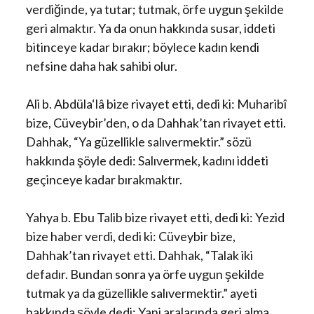
verdiğinde, ya tutar; tutmak, örfe uygun şekilde
geri almaktır. Ya da onun hakkında susar, iddeti
bitinceye kadar bırakır; böylece kadın kendi
nefsine daha hak sahibi olur.
Ali b. Abdüla‘lâ bize rivayet etti, dedi ki: Muharibî
bize, Cüveybir’den, o da Dahhak’tan rivayet etti.
Dahhak, “Ya güzellikle salıvermektir.” sözü
hakkında şöyle dedi: Salıvermek, kadını iddeti
geçinceye kadar bırakmaktır.
Yahya b. Ebu Talib bize rivayet etti, dedi ki: Yezid
bize haber verdi, dedi ki: Cüveybir bize,
Dahhak’tan rivayet etti. Dahhak, “Talak iki
defadır. Bundan sonra ya örfe uygun şekilde
tutmak ya da güzellikle salıvermektir.” ayeti
hakkında şöyle dedi: Yani aralarında geri alma