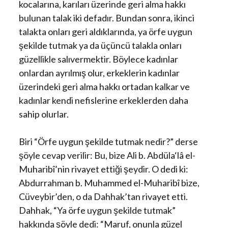
kocalarına, karıları üzerinde geri alma hakkı
bulunan talak iki defadır. Bundan sonra, ikinci
talakta onları geri aldıklarında, ya örfe uygun
şekilde tutmak ya da üçüncü talakla onları
güzellikle salıvermektir. Böylece kadınlar
onlardan ayrılmış olur, erkeklerin kadınlar
üzerindeki geri alma hakkı ortadan kalkar ve
kadınlar kendi nefislerine erkeklerden daha
sahip olurlar.
Biri “Örfe uygun şekilde tutmak nedir?” derse
şöyle cevap verilir: Bu, bize Ali b. Abdüla‘lâ el-
Muharibî’nin rivayet ettiği şeydir. O dedi ki:
Abdurrahman b. Muhammed el-Muharibî bize,
Cüveybir’den, o da Dahhak’tan rivayet etti.
Dahhak, “Ya örfe uygun şekilde tutmak”
hakkında şöyle dedi: “Maruf, onunla güzel