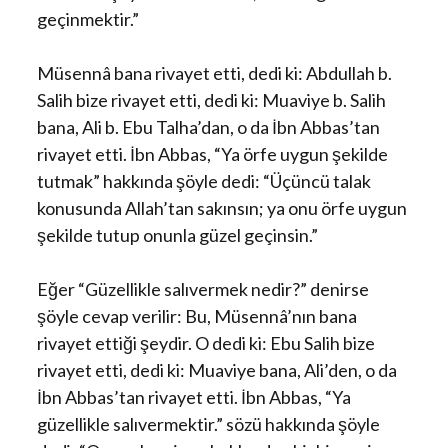
geçinmektir.”
Müsennâ bana rivayet etti, dedi ki: Abdullah b.
Salih bize rivayet etti, dedi ki: Muaviye b. Salih
bana, Ali b. Ebu Talha’dan, o da İbn Abbas’tan
rivayet etti. İbn Abbas, “Ya örfe uygun şekilde
tutmak” hakkında şöyle dedi: “Üçüncü talak
konusunda Allah’tan sakınsın; ya onu örfe uygun
şekilde tutup onunla güzel geçinsin.”
Eğer “Güzellikle salıvermek nedir?” denirse
şöyle cevap verilir: Bu, Müsennâ’nın bana
rivayet ettiği şeydir. O dedi ki: Ebu Salih bize
rivayet etti, dedi ki: Muaviye bana, Ali’den, o da
İbn Abbas’tan rivayet etti. İbn Abbas, “Ya
güzellikle salıvermektir.” sözü hakkında şöyle