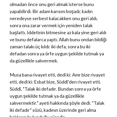
olmadan önce onu geri almak isterse bunu
yapabilirdi. Bir adam karısını boşadı; kadın
neredeyse serbest kalacakken onu geri aldı,
sonra ona zarar vermek için yeniden talak
başlattı. İddetinin bitmesine az kala yine geri aldı
ve bunu defalarca yaptı. Allah bunu ondan bildiği
zaman talakı üç kıldı: iki defa, sonra bu iki
defadan sonra ya örfe uygun şekilde tutmak ya
da güzellikle salıvermek.
Musa bana rivayet etti, dedi ki: Amr bize rivayet
etti, dedi ki: Esbat bize, Süddî’den rivayet etti.
Süddî, “Talak iki defadır. Bundan sonra ya örfe
uygun şekilde tutmak ya da güzellikle
salıvermektir.” ayeti hakkında şöyle dedi: “Talak
iki defadır” sözü, kadının üzerinde geri alma