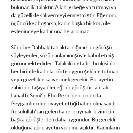
bulunan iki talaktır. Allah, erkeğe ya tutmayı ya
da güzellikle salıvermeyi emretmiştir. Eğer onu
üçüncü kez boşarsa, kadın başka bir koca ile
evleninceye kadar ona helal olmaz.
Süddî ve Dahhak’tan aktardığımız bu görüşü
söyleyenler, sözün anlamını şöyle kabul etmiş
görünmektedirler: Talak iki defadır; bu ikisinin
her birinde kadınları örfe uygun şekilde tutmak
veya güzellikle salıvermek gerekir. Bu, ayetin
zahirinin taşıyabileceği bir görüştür; ancak
İsmail b. Semî‘in Ebu Rezîn’den, onun da
Peygamberden rivayet ettiği haber olmasaydı.
Resulullah’tan gelen habere uymak, bizim için
başka görüşlerden daha uygundur. Bu gerekli
olduğuna göre ayetin yorumu açıktır: Kadınların