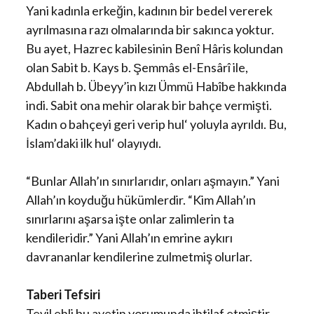
Yani kadınla erkeğin, kadının bir bedel vererek
ayrılmasına razı olmalarında bir sakınca yoktur.
Bu ayet, Hazrec kabilesinin Benî Hâris kolundan
olan Sabit b. Kays b. Şemmâs el-Ensârî ile,
Abdullah b. Übeyy’in kızı Ümmü Habîbe hakkında
indi. Sabit ona mehir olarak bir bahçe vermişti.
Kadın o bahçeyi geri verip hul‘ yoluyla ayrıldı. Bu,
İslam’daki ilk hul‘ olayıydı.
“Bunlar Allah’ın sınırlarıdır, onları aşmayın.” Yani
Allah’ın koyduğu hükümlerdir. “Kim Allah’ın
sınırlarını aşarsa işte onlar zalimlerin ta
kendileridir.” Yani Allah’ın emrine aykırı
davrananlar kendilerine zulmetmiş olurlar.
Taberi Tefsiri
Tevil ehli bu ayetin yorumunda ihtilaf etmiştir.