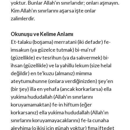
yoktur. Bunlar Allah’ın sınırlarıdır; onları aşmayın.
Kim Allah’ın sınırlarını aşarsa işte onlar
zalimlerdir.
Okunuşu ve Kelime Anlamı
Et-talaku (boşama) merratani (iki defadır) fe-
imsakun (ya güzelce tutmak) bi-ma‘ruf
(güzellikle) ev tesrihun (ya da salıvermek) bi-
ihsan (güzellikle) ve la yahillu lekum (size helal
değildir) en te’kuzu (almanız) mimma
ateytumuhunne (onlara verdiğinizden) şey’en
(bir şey) illa en yehafa (ancak korkarlarsa) ella
yukima hududallah (Allah’ın sınırlarını
koruyamamaktan) fe-in hiftum (eğer
korkarsanız) ella yukima hududallah (Allah’ın
sınırlarını koruyamayacaklarını) fe-la cunaha
aleyhima (o ikisi için günah yoktur) fima iftedet