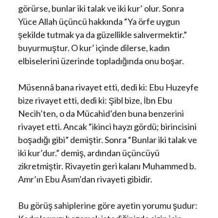
görürse, bunlar iki talak ve iki kur’ olur. Sonra
Yüce Allah üçüncü hakkında “Ya örfe uygun
şekilde tutmak ya da güzellikle salıvermektir.”
buyurmuştur. O kur’ içinde dilerse, kadın
elbiselerini üzerinde topladığında onu boşar.
Müsennâ bana rivayet etti, dedi ki: Ebu Huzeyfe
bize rivayet etti, dedi ki: Şibl bize, İbn Ebu
Necih’ten, o da Mücahid’den buna benzerini
rivayet etti. Ancak “ikinci hayzı gördü; birincisini
boşadığı gibi” demiştir. Sonra “Bunlar iki talak ve
iki kur’dur.” demiş, ardından üçüncüyü
zikretmiştir. Rivayetin geri kalanı Muhammed b.
Amr’ın Ebu Âsım’dan rivayeti gibidir.
Bu görüş sahiplerine göre ayetin yorumu şudur: