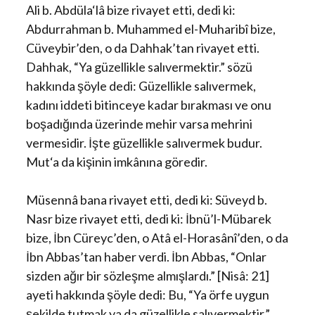
Ali b. Abdüla‘lâ bize rivayet etti, dedi ki:
Abdurrahman b. Muhammed el-Muharibî bize,
Cüveybir’den, o da Dahhak’tan rivayet etti.
Dahhak, “Ya güzellikle salıvermektir.” sözü
hakkında şöyle dedi: Güzellikle salıvermek,
kadını iddeti bitinceye kadar bırakması ve onu
boşadığında üzerinde mehir varsa mehrini
vermesidir. İşte güzellikle salıvermek budur.
Mut‘a da kişinin imkânına göredir.
Müsennâ bana rivayet etti, dedi ki: Süveyd b.
Nasr bize rivayet etti, dedi ki: İbnü’l-Mübarek
bize, İbn Cüreyc’den, o Atâ el-Horasânî’den, o da
İbn Abbas’tan haber verdi. İbn Abbas, “Onlar
sizden ağır bir sözleşme almışlardı.” [Nisâ: 21]
ayeti hakkında şöyle dedi: Bu, “Ya örfe uygun
şekilde tutmak ya da güzellikle salıvermektir.”