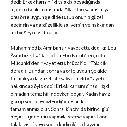
dedi: Erkek karısını iki talakla boşadığında
üçüncü talak konusunda Allah’tan sakınsın; ya
onu örfe uygun şekilde tutup onunla güzel
geçinsin ya da güzellikle salıversin ve hakkından
hiçbir şeyi eksiltmesin.
Muhammed b. Amr bana rivayet etti, dedi ki: Ebu
Âsım bize, İsa’dan, o İbn Ebu Necih’ten, o da
Mücahid’den rivayet etti. Mücahid, “Talak iki
defadır. Bundan sonra ya örfe uygun şekilde
tutmak ya da güzellikle salıvermektir.” ayeti
hakkında şöyle dedi: Erkek karısını cinsel ilişki
olmadan temiz hâlindeyken boşar. Kadın hayız
görüp sonra temizlendiğinde bir kur’
tamamlanmış olur. Sonra ikinciyi de birinci gibi
boşar. Eğer bunu yapmak isterse yapar. İkinci
talakı verdikten sonra kadın ikinci hayzını