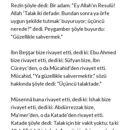
Rezîn şöyle dedi: Bir adam: “Ey Allah’ın Resulü!
Allah ‘Talak iki defadır. Bundan sonra ya örfe
uygun şekilde tutmak’ buyuruyor; üçüncü
nerede?” dedi. Peygamber şöyle buyurdu:
“Güzellikle salıvermek.”
İbn Beşşar bize rivayet etti, dedi ki: Ebu Ahmed
bize rivayet etti, dedi ki: Süfyan bize, İbn
Cüreyc’den, o da Mücahid’den rivayet etti.
Mücahid, “Ya güzellikle salıvermektir.” sözü
hakkında şöyle dedi: “Üçüncü talaktadır.”
Müsennâ bana rivayet etti, dedi ki: İshak bize
rivayet etti, dedi ki: Abdürrezzak bize,
Ma‘mer’den, o da Katade’den rivayet etti.
Katade şöyle dedi: Talak için bir vakit yoktu; ta ki