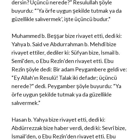
dersin? Üçüncü nerede?” Resulullah şöyle
buyurdu: “‘Ya örfe uygun şekilde tutmak ya da
güzellikle salıvermek’, işte üçüncü budur.”
Muhammed b. Beşşar bize rivayet etti, dedi ki:
Yahya b. Said ve Abdurrahman b. Mehdî bize
rivayet ettiler, dediler ki: Süfyan bize, İsmail b.
Semî‘den, o Ebu Rezîn’den rivayet etti. Ebu
Rezîn şöyle dedi: Bir adam Peygambere geldi ve:
“Ey Allah’ın Resulü! Talak iki defadır; üçüncü
nerede?” dedi. Peygamber şöyle buyurdu: “Ya
örfe uygun şekilde tutmak ya da güzellikle
salıvermek.”
Hasan b. Yahya bize rivayet etti, dedi ki:
Abdürrezzak bize haber verdi, dedi ki: Sevrî bize,
İsmail’den, o Ebu Rezîn’den rivayet etti. Ebu