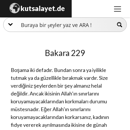
kutsalayet.de
m
e
n
İslamiyet
ü
y
Hristiyanlık
ü
Bakara 229
a
Musevilik
ç
Zerdüştlük
Boşama iki defadır. Bundan sonra ya iyilikle
Ezidilik
tutmak ya da güzellikle bırakmak vardır. Size
verdiğiniz şeylerden bir şey almanız helal
Hinduizm
değildir. Ancak ikisinin Allah’ın sınırlarını
koruyamayacaklarından korkmaları durumu
müstesnadır. Eğer Allah’ın sınırlarını
koruyamayacaklarından korkarsanız, kadının
fidye vererek ayrılmasında ikisine de günah