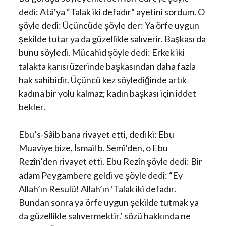
dedi: Atâ’ya “Talak iki defadır” ayetini sordum. O
şöyle dedi: Üçüncüde şöyle der: Ya örfe uygun
şekilde tutar ya da güzellikle salıverir. Başkası da
bunu söyledi. Mücahid şöyle dedi: Erkek iki
talakta karısı üzerinde başkasından daha fazla
hak sahibidir. Üçüncü kez söylediğinde artık
kadına bir yolu kalmaz; kadın başkası için iddet
bekler.
Ebu’s-Sâib bana rivayet etti, dedi ki: Ebu
Muaviye bize, İsmail b. Semî‘den, o Ebu
Rezîn’den rivayet etti. Ebu Rezîn şöyle dedi: Bir
adam Peygambere geldi ve şöyle dedi: “Ey
Allah’ın Resulü! Allah’ın ‘Talak iki defadır.
Bundan sonra ya örfe uygun şekilde tutmak ya
da güzellikle salıvermektir.’ sözü hakkında ne