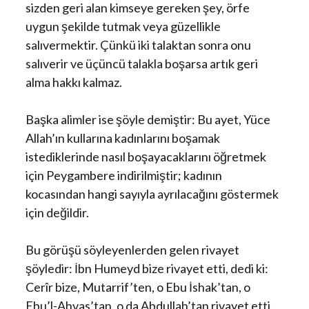
sizden geri alan kimseye gereken şey, örfe
uygun şekilde tutmak veya güzellikle
salıvermektir. Çünkü iki talaktan sonra onu
salıverir ve üçüncü talakla boşarsa artık geri
alma hakkı kalmaz.
Başka alimler ise şöyle demiştir: Bu ayet, Yüce
Allah’ın kullarına kadınlarını boşamak
istediklerinde nasıl boşayacaklarını öğretmek
için Peygambere indirilmiştir; kadının
kocasından hangi sayıyla ayrılacağını göstermek
için değildir.
Bu görüşü söyleyenlerden gelen rivayet
şöyledir: İbn Humeyd bize rivayet etti, dedi ki:
Cerîr bize, Mutarrif’ten, o Ebu İshak’tan, o
Ebu’l-Ahvas’tan, o da Abdullah’tan rivayet etti.