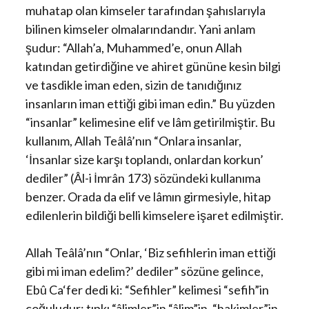
muhatap olan kimseler tarafından şahıslarıyla
bilinen kimseler olmalarındandır. Yani anlam
şudur: “Allah’a, Muhammed’e, onun Allah
katından getirdiğine ve ahiret gününe kesin bilgi
ve tasdikle iman eden, sizin de tanıdığınız
insanların iman ettiği gibi iman edin.” Bu yüzden
“insanlar” kelimesine elif ve lâm getirilmiştir. Bu
kullanım, Allah Teâlâ’nın “Onlara insanlar,
‘İnsanlar size karşı toplandı, onlardan korkun’
dediler” (Âl-i İmrân 173) sözündeki kullanıma
benzer. Orada da elif ve lâmın girmesiyle, hitap
edilenlerin bildiği belli kimselere işaret edilmiştir.
Allah Teâlâ’nın “Onlar, ‘Biz sefihlerin iman ettiği
gibi mi iman edelim?’ dediler” sözüne gelince,
Ebû Ca‘fer dedi ki: “Sefihler” kelimesi “sefih”in
çoğuludur; tıpkı “âlimler”in “âlim”in, “hakimler”in