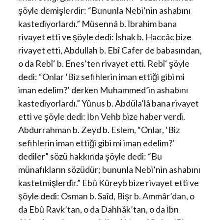
şöyle demişlerdir: “Bununla Nebi’nin ashabını
kastediyorlardı.” Müsennâ b. İbrahim bana
rivayet etti ve şöyle dedi: İshak b. Haccâc bize
rivayet etti, Abdullah b. Ebî Cafer de babasından,
o da Rebî‘ b. Enes’ten rivayet etti. Rebî‘ şöyle
dedi: “Onlar ‘Biz sefihlerin iman ettiği gibi mi
iman edelim?’ derken Muhammed’in ashabını
kastediyorlardı.” Yûnus b. Abdüla‘lâ bana rivayet
etti ve şöyle dedi: İbn Vehb bize haber verdi.
Abdurrahman b. Zeyd b. Eslem, “Onlar, ‘Biz
sefihlerin iman ettiği gibi mi iman edelim?’
dediler” sözü hakkında şöyle dedi: “Bu
münafıkların sözüdür; bununla Nebi’nin ashabını
kastetmişlerdir.” Ebû Küreyb bize rivayet etti ve
şöyle dedi: Osman b. Saîd, Bişr b. Ammâr’dan, o
da Ebû Ravk’tan, o da Dahhâk’tan, o da İbn