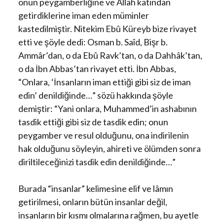
onun peygamberliğine ve Allah katından
getirdiklerine iman eden müminler
kastedilmiştir. Nitekim Ebû Küreyb bize rivayet
etti ve şöyle dedi: Osman b. Saîd, Bişr b.
Ammâr’dan, o da Ebû Ravk’tan, o da Dahhâk’tan,
o da İbn Abbas’tan rivayet etti. İbn Abbas,
“Onlara, ‘İnsanların iman ettiği gibi siz de iman
edin’ denildiğinde…” sözü hakkında şöyle
demiştir: “Yani onlara, Muhammed’in ashabının
tasdik ettiği gibi siz de tasdik edin; onun
peygamber ve resul olduğunu, ona indirilenin
hak olduğunu söyleyin, ahireti ve ölümden sonra
diriltileceğinizi tasdik edin denildiğinde…”
Burada “insanlar” kelimesine elif ve lâmın
getirilmesi, onların bütün insanlar değil,
insanların bir kısmı olmalarına rağmen, bu ayetle