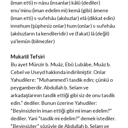
(iman etti) n-nâsu (insanlar) kâlû (dediler)
enu’minu (iman edelim mi) kemâ (gibi) âmene
(iman etti) s-sufehâu (akılsızlar) elâ (dikkat edin)
innehum (şüphesiz onlar) hum (onlar) s-sufehâu
(akılsızların ta kendileridir) ve (fakat) lâ (değil)
ya‘lemûn (bilmezler)
Mukatil Tefsiri
Bu ayet Münzir b. Muâz, Ebû Lubâbe, Muâz b.
Cebel ve Useyd hakkında indirilmiştir. Onlar
Yahudilere: “Muhammed’i tasdik edin; çünkü o
peygamberdir. Abdullah b. Selam ve
arkadaşlarının tasdik ettiği gibi siz de onu tasdik
edin.” dediler. Bunun üzerine Yahudiler:
“Beyinsizlerin iman ettiği gibi mi iman edelim?”
dediler. Yani “tasdik mi edelim?” demek istediler.
“Beyinsizler” sözüyle de Abdullah b. Selam ve