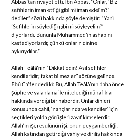
Abbas’tan rivayet etti. İbn Abbas, “Onlar, ‘Biz
sefihlerin iman ettiği gibi mi iman edelim?’
dediler” sözü hakkında şöyle demiştir: “Yani
‘Sefihlerin söylediği gibi mi söyleyelim?’
diyorlardı. Bununla Muhammed’in ashabını
kastediyorlardı; çünkü onların dinine
aykırıydılar.”
Allah Teâlâ’nın “Dikkat edin! Asıl sefihler
kendileridir; fakat bilmezler” sözüne gelince,
Ebû Ca‘fer dedi ki: Bu, Allah Teâlâ’nın daha önce
şüphe ve yalanlama ile nitelediği münafıklar
hakkında verdiği bir haberdir. Onlar dinleri
konusunda cahil, inançlarında ve kendileri için
seçtikleri yolda görüşleri zayıf kimselerdir.
Allah’ın işi, resulünün işi, onun peygamberliği,
Allah katından getirdiği vahiy ve diriliş hakkında