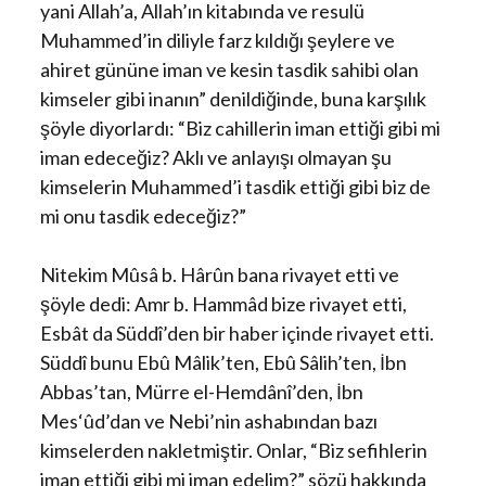
yani Allah’a, Allah’ın kitabında ve resulü
Muhammed’in diliyle farz kıldığı şeylere ve
ahiret gününe iman ve kesin tasdik sahibi olan
kimseler gibi inanın” denildiğinde, buna karşılık
şöyle diyorlardı: “Biz cahillerin iman ettiği gibi mi
iman edeceğiz? Aklı ve anlayışı olmayan şu
kimselerin Muhammed’i tasdik ettiği gibi biz de
mi onu tasdik edeceğiz?”
Nitekim Mûsâ b. Hârûn bana rivayet etti ve
şöyle dedi: Amr b. Hammâd bize rivayet etti,
Esbât da Süddî’den bir haber içinde rivayet etti.
Süddî bunu Ebû Mâlik’ten, Ebû Sâlih’ten, İbn
Abbas’tan, Mürre el-Hemdânî’den, İbn
Mes‘ûd’dan ve Nebi’nin ashabından bazı
kimselerden nakletmiştir. Onlar, “Biz sefihlerin
iman ettiği gibi mi iman edelim?” sözü hakkında