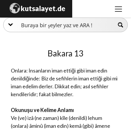
kutsalayet.de
menüy
aç
İslamiyet
Hristiyanlık
Bakara 13
Musevilik
Zerdüştlük
Onlara: İnsanların iman ettiği gibi iman edin
Ezidilik
denildiğinde: Biz de sefihlerin iman ettiği gibi mi
iman edelim derler. Dikkat edin; asıl sefihler
Hinduizm
kendileridir; fakat bilmezler.
Okunuşu ve Kelime Anlamı
Ve (ve) izâ (ne zaman) kîle (denildi) lehum
(onlara) âminû (iman edin) kemâ (gibi) âmene