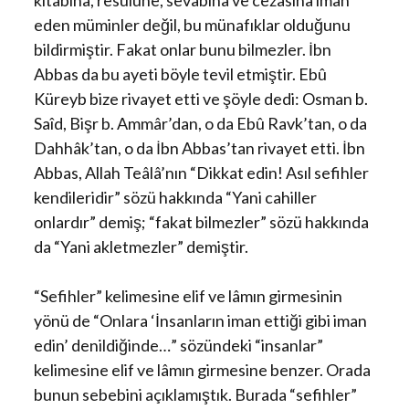
kitabına, resulüne, sevabına ve cezasına iman
eden müminler değil, bu münafıklar olduğunu
bildirmiştir. Fakat onlar bunu bilmezler. İbn
Abbas da bu ayeti böyle tevil etmiştir. Ebû
Küreyb bize rivayet etti ve şöyle dedi: Osman b.
Saîd, Bişr b. Ammâr’dan, o da Ebû Ravk’tan, o da
Dahhâk’tan, o da İbn Abbas’tan rivayet etti. İbn
Abbas, Allah Teâlâ’nın “Dikkat edin! Asıl sefihler
kendileridir” sözü hakkında “Yani cahiller
onlardır” demiş; “fakat bilmezler” sözü hakkında
da “Yani akletmezler” demiştir.
“Sefihler” kelimesine elif ve lâmın girmesinin
yönü de “Onlara ‘İnsanların iman ettiği gibi iman
edin’ denildiğinde…” sözündeki “insanlar”
kelimesine elif ve lâmın girmesine benzer. Orada
bunun sebebini açıklamıştık. Burada “sefihler”