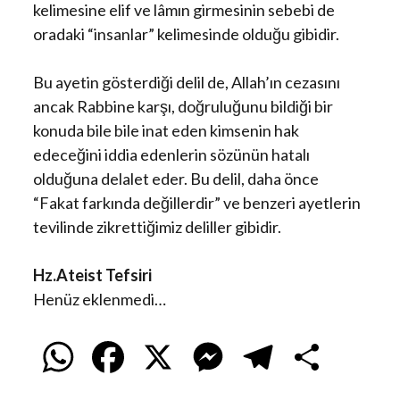
kelimesine elif ve lâmın girmesinin sebebi de
oradaki “insanlar” kelimesinde olduğu gibidir.
Bu ayetin gösterdiği delil de, Allah’ın cezasını
ancak Rabbine karşı, doğruluğunu bildiği bir
konuda bile bile inat eden kimsenin hak
edeceğini iddia edenlerin sözünün hatalı
olduğuna delalet eder. Bu delil, daha önce
“Fakat farkında değillerdir” ve benzeri ayetlerin
tevilinde zikrettiğimiz deliller gibidir.
Hz.Ateist Tefsiri
Henüz eklenmedi…
W
F
X
M
T
S
h
a
e
e
h